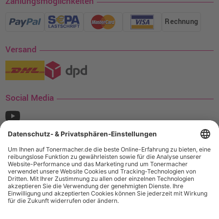
Zahlungsmöglichkeiten
Rechnung
Versand
Social Media
¹ Nur gültig für den Versand innerhalb Deutschlands. Befindet sich ein Warenwert
von mindestens 35€ (inkl. Mwst.) an Ampertec Artikeln in Ihrem Warenkorb, ist der
Versand für Sie kostenfrei.