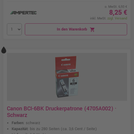
o. MwSt. 6,93 €
8,25 €
inkl. MwSt.
zzgl. Versand
In den Warenkorb
shopping_cart
Canon BCI-6BK Druckerpatrone (4705A002) ·
Schwarz
Farben:
schwarz
Kapazität:
bis zu 280 Seiten
(ca. 3,6 Cent / Seite)