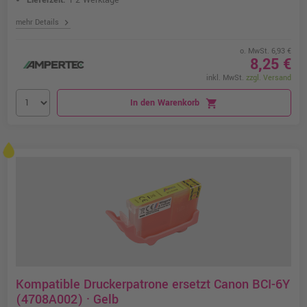
Lieferzeit:
1-2 Werktage
chevron_right
mehr Details
o. MwSt. 6,93 €
8,25 €
inkl. MwSt.
zzgl. Versand
In den Warenkorb
shopping_cart
Kompatible Druckerpatrone ersetzt Canon BCI-6Y
(4708A002) · Gelb