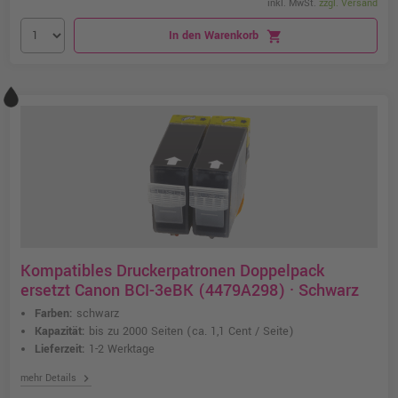
inkl. MwSt.
zzgl. Versand
In den Warenkorb
shopping_cart
Kompatibles Druckerpatronen Doppelpack
ersetzt Canon BCI-3eBK (4479A298) · Schwarz
Farben:
schwarz
Kapazität:
bis zu 2000 Seiten
(ca. 1,1 Cent / Seite)
Lieferzeit:
1-2 Werktage
chevron_right
mehr Details