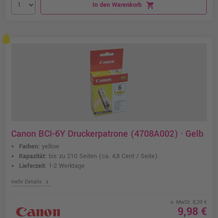
In den Warenkorb
shopping_cart
Canon BCI-6Y Druckerpatrone (4708A002) · Gelb
Farben:
yellow
Kapazität:
bis zu 210 Seiten
(ca. 4,8 Cent / Seite)
Lieferzeit:
1-2 Werktage
chevron_right
mehr Details
o. MwSt. 8,39 €
9,98 €