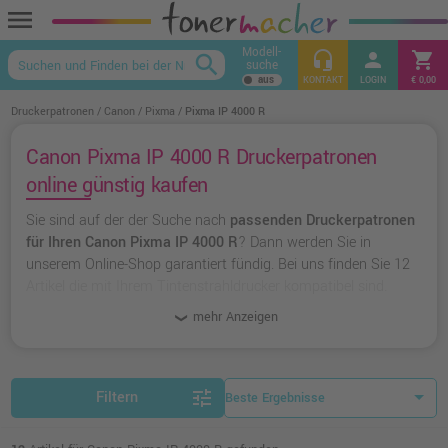
menu
Modell-
headset_mic
person
shopping_cart
search
suche
keyboard_arrow_up
KONTAKT
LOGIN
€ 0,00
Druckerpatronen
Canon
Pixma
Pixma IP 4000 R
Canon Pixma IP 4000 R Druckerpatronen
online günstig kaufen
Sie sind auf der der Suche nach
passenden Druckerpatronen
für Ihren Canon Pixma IP 4000 R
? Dann werden Sie in
unserem Online-Shop garantiert fündig. Bei uns finden Sie 12
Artikel die mit Ihrem Tintenstrahldrucker kompatibel sind.
Dabei können Sie aus
originalen Druckerpatronen von Canon
mehr Anzeigen
wählen oder zu
unserer Hausmarke Ampertec
greifen.
tune
Filtern