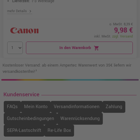
Lieferzeit:
1-3 Werktage
chevron_right
mehr Details
o. MwSt. 8,39 €
9,98 €
inkl. MwSt.
zzgl. Versand
In den Warenkorb
shopping_cart
Kostenloser Versand: ab einem Ampertec Warenwert von 35€ liefern wir
versandkostenfrei!¹
Kundenservice
FAQs
Mein Konto
Versandinformationen
Zahlung
Gutscheinbedingungen
Warenrücksendung
SEPA-Lastschrift
Re-Life Box