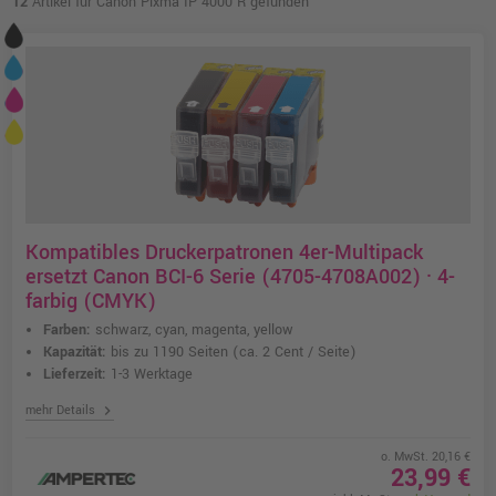
12
Artikel für Canon Pixma IP 4000 R gefunden
Kompatibles Druckerpatronen 4er-Multipack
ersetzt Canon BCI-6 Serie (4705-4708A002) · 4-
farbig (CMYK)
Farben:
schwarz, cyan, magenta, yellow
Kapazität:
bis zu 1190 Seiten
(ca. 2 Cent / Seite)
Lieferzeit:
1-3 Werktage
chevron_right
mehr Details
o. MwSt. 20,16 €
23,99 €