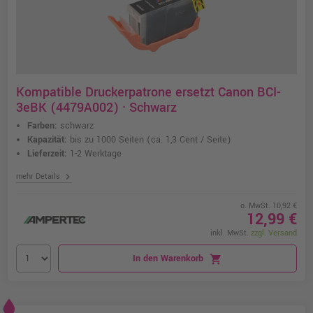
Kompatible Druckerpatrone ersetzt Canon BCI-
3eBK (4479A002) · Schwarz
Farben:
schwarz
Kapazität:
bis zu 1000 Seiten
(ca. 1,3 Cent / Seite)
Lieferzeit:
1-2 Werktage
chevron_right
mehr Details
o. MwSt. 10,92 €
12,99 €
inkl. MwSt.
zzgl. Versand
In den Warenkorb
shopping_cart