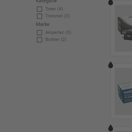
Kategorie
check_box_outline_blank
Toner
(4)
check_box_outline_blank
Trommel
(3)
Marke
check_box_outline_blank
Ampertec
(5)
check_box_outline_blank
Brother
(2)