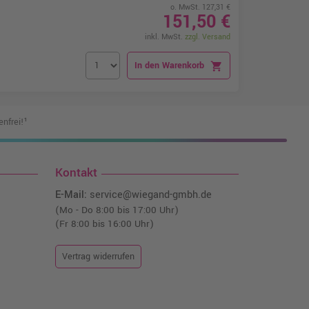
o. MwSt. 127,31 €
151,50 €
inkl. MwSt.
zzgl. Versand
In den Warenkorb
shopping_cart
nfrei!¹
Kontakt
E-Mail:
service@wiegand-gmbh.de
(Mo - Do 8:00 bis 17:00 Uhr)
(Fr 8:00 bis 16:00 Uhr)
Vertrag widerrufen