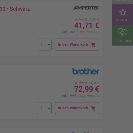
00 · Schwarz
star_border
o. MwSt. 35,05 €
VORTEILE
41,71 €
inkl. MwSt.
zzgl. Versand
RELIFE BOX
In den Warenkorb
shopping_cart
o. MwSt. 61,34 €
72,99 €
inkl. MwSt.
zzgl. Versand
In den Warenkorb
shopping_cart