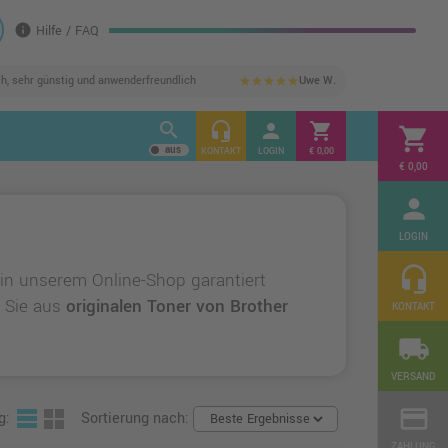
info
Hilfe / FAQ
ch, sehr günstig und anwenderfreundlich
Uwe W.
star
star
star
star
star
search
headset_mic
person
shopping_cart
shopping_cart
KONTAKT
LOGIN
€ 0,00
€ 0,00
person
LOGIN
headset_mic
in unserem Online-Shop garantiert
n Sie aus
originalen Toner von Brother
KONTAKT
local_shipping
VERSAND
credit_card
g:
Sortierung nach:
ZAHLUNG