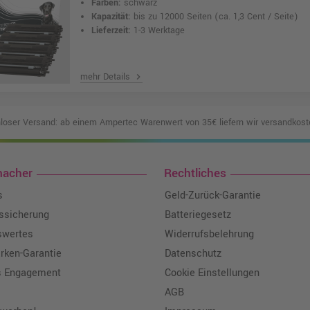
Farben:
schwarz
Kapazität:
bis zu 12000 Seiten
(ca. 1,3 Cent / Seite)
Lieferzeit:
1-3 Werktage
mehr Details
chevron_right
loser Versand: ab einem Ampertec Warenwert von 35€ liefern wir versandkoste
macher
Rechtliches
s
Geld-Zurück-Garantie
tssicherung
Batteriegesetz
swertes
Widerrufsbelehrung
ken-Garantie
Datenschutz
s Engagement
Cookie Einstellungen
AGB