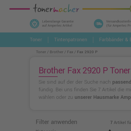
Lebenslange Garantie
Versandkostenfr
auf Ampertec Artikel
(für Ampertec P
In 3 einfachen Schritten ihr Druckermodell
Toner
Tintenpatronen
Farbbänder & E
1.
und alle dazu passenden Artikel finden ➤
Toner
Brother
Fax
Fax 2920 P
Brother Fax 2920 P Toner
Sie sind auf der der Suche nach
passend
fündig. Bei uns finden Sie 7 Artikel die
wählen oder zu
unserer Hausmarke Amp
Filter anwenden
7
Artikel f