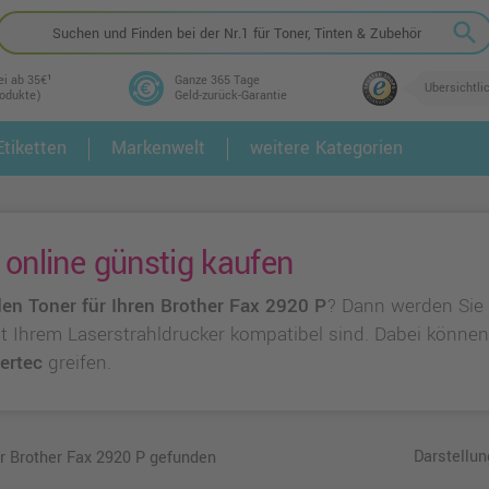
search
ei ab 35€¹
Ganze 365 Tage
Übersichtli
rodukte)
Geld-zurück-Garantie
tiketten
Markenwelt
weitere Kategorien
2.
3.
 online günstig kaufen
en Toner für Ihren Brother Fax 2920 P
? Dann werden Sie 
 mit Ihrem Laserstrahldrucker kompatibel sind. Dabei könne
ertec
greifen.
Darstellun
ür Brother Fax 2920 P gefunden