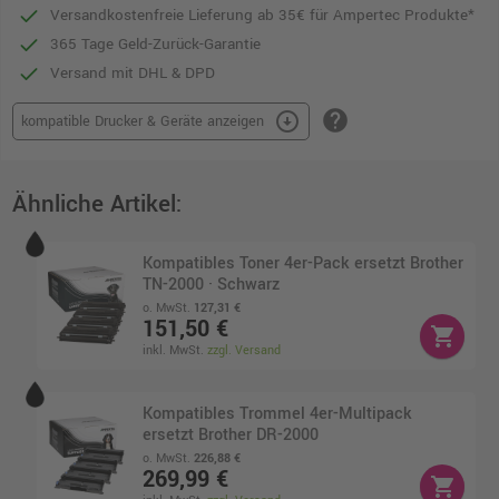
Versandkostenfreie Lieferung ab 35€ für Ampertec Produkte*
365 Tage Geld-Zurück-Garantie
Versand mit DHL & DPD
help
arrow_circle_down
kompatible Drucker & Geräte anzeigen
Ähnliche Artikel:
Kompatibles Toner 4er-Pack ersetzt Brother
TN-2000 · Schwarz
o. MwSt.
127,31 €
151,50 €
shopping_cart
inkl. MwSt.
zzgl. Versand
Kompatibles Trommel 4er-Multipack
ersetzt Brother DR-2000
o. MwSt.
226,88 €
269,99 €
shopping_cart