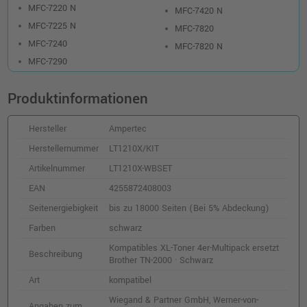
MFC-7220 N
MFC-7420 N
MFC-7225 N
MFC-7820
MFC-7240
MFC-7820 N
MFC-7290
Produktinformationen
Hersteller
Ampertec
Herstellernummer
LT1210X/KIT
Artikelnummer
LT1210X-WBSET
EAN
4255872408003
Seitenergiebigkeit
bis zu 18000 Seiten (Bei 5% Abdeckung)
Farben
schwarz
Kompatibles XL-Toner 4er-Multipack ersetzt
Beschreibung
Brother TN-2000 · Schwarz
Art
kompatibel
Wiegand & Partner GmbH, Werner-von-
Angaben zum