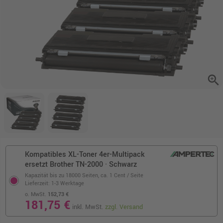
zoom_in
Kompatibles XL-Toner 4er-Multipack
ersetzt Brother TN-2000 · Schwarz
Kapazität bis zu 18000 Seiten,
ca. 1 Cent / Seite
Lieferzeit: 1-3 Werktage
o. MwSt.
152,73 €
181,75 €
inkl. MwSt.
zzgl. Versand