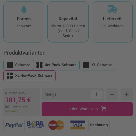
Farben
Kapazität
Lieferzeit
schwarz
bis zu 18000 Seiten
1-3 Werktage
(ca. 1 Cent /
Seite)
Produktvarianten
Schwarz
4er-Pack Schwarz
XL Schwarz
XL 4er-Pack Schwarz
o. MwSt.
152,73 €
remove
add
Menge
181,75 €
inkl. MwSt.
zzgl.
shopping_cart
In den Warenkorb
Versand
Rechnung