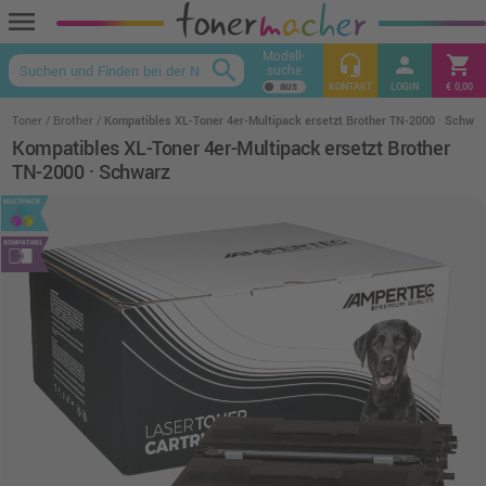
menu
Modell-
headset_mic
person
shopping_cart
search
suche
keyboard_arrow_up
KONTAKT
LOGIN
€ 0,00
Toner
Brother
Kompatibles XL-Toner 4er-Multipack ersetzt Brother TN-2000 · Schwar
Kompatibles XL-Toner 4er-Multipack ersetzt Brother
TN-2000 · Schwarz