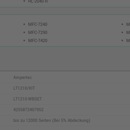
HL-2040 R
MFC-7240
M
MFC-7290
M
MFC-7420
M
Ampertec
LT1210/KIT
LT1210-WBSET
4255872407952
bis zu 12000 Seiten (Bei 5% Abdeckung)