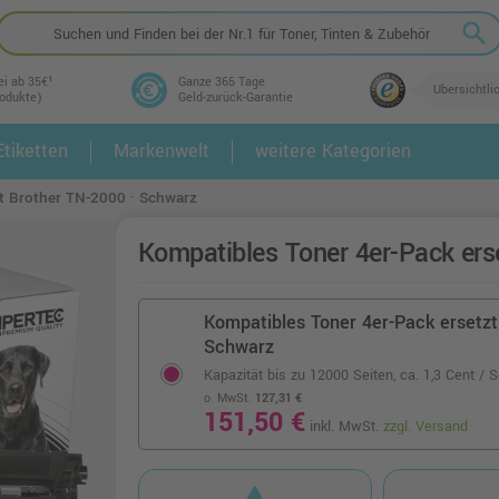
search
ei ab 35€¹
Ganze 365 Tage
Übersichtli
rodukte)
Geld-zurück-Garantie
tiketten
Markenwelt
weitere Kategorien
2.
3.
t Brother TN-2000 · Schwarz
Kompatibles Toner 4er-Pack ers
Kompatibles Toner 4er-Pack ersetzt
Schwarz
Kapazität bis zu 12000 Seiten,
ca. 1,3 Cent / S
o. MwSt.
127,31 €
151,50 €
inkl. MwSt.
zzgl. Versand