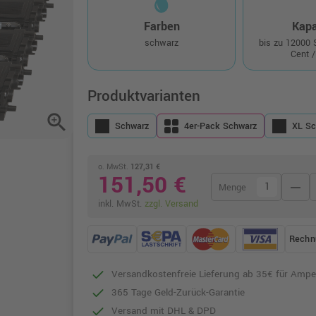
Farben
Kapa
schwarz
bis zu 12000
Cent /
Produktvarianten
zoom_in
Schwarz
4er-Pack Schwarz
XL Sc
o. MwSt.
127,31 €
151,50 €
remove
Menge
inkl. MwSt.
zzgl. Versand
Rechn
Versandkostenfreie Lieferung ab 35€ für Ampe
365 Tage Geld-Zurück-Garantie
Versand mit DHL & DPD