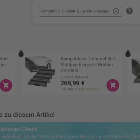
help
arrow_circle_down
kompatible Drucker & Geräte anzeigen
4er-
Kompatibles Trommel 4er-
her
Multipack ersetzt Brother
DR-2000
o. MwSt.
226,88 €
269,99 €
shopping_cart
shopping_cart
inkl. MwSt.
zzgl. Versand
 zu diesem Artikel
Patronen Check
 unbedingt, ob die "Kompatibles Toner 4er-Pack ersetzt Brother TN-