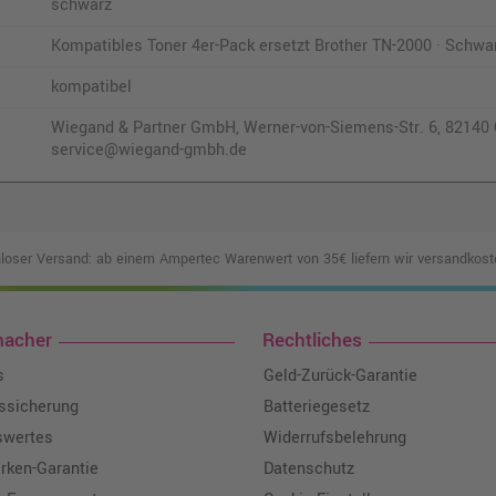
schwarz
Kompatibles Toner 4er-Pack ersetzt Brother TN-2000 · Schwa
kompatibel
Wiegand & Partner GmbH, Werner-von-Siemens-Str. 6, 82140 O
service@wiegand-gmbh.de
loser Versand: ab einem Ampertec Warenwert von 35€ liefern wir versandkoste
macher
Rechtliches
s
Geld-Zurück-Garantie
tssicherung
Batteriegesetz
swertes
Widerrufsbelehrung
ken-Garantie
Datenschutz