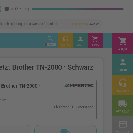
info
Hilfe / FAQ
ch, sehr günstig und anwenderfreundlich
Uwe W.
star
star
star
star
star
search
headset_mic
person
shopping_cart
shopping_cart
KONTAKT
LOGIN
€ 0,00
€ 0,00
person
etzt Brother TN-2000 · Schwarz
LOGIN
headset_mic
 Brother TN-2000 ·
KONTAKT
eite
local_shipping
Lieferzeit: 1-3 Werktage
VERSAND
credit_card
ZAHLUNG