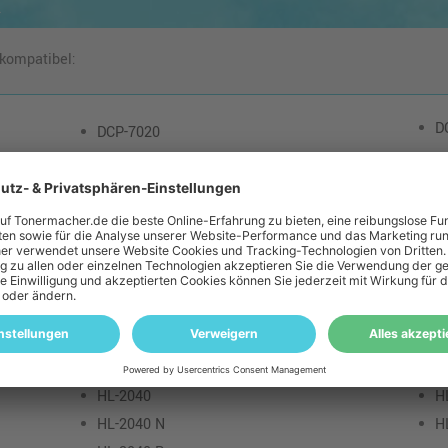
.
 kompatibel:
D
DCP-7020
Fax 2825
F
Fax 2825 ML
F
Fax 2920
HL-2032 DN
H
HL-2040
H
HL-2040 N
H