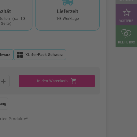
star_border
zität
Lieferzeit
 Seiten
(ca. 1,3
1-3 Werktage
VORTEILE
 Seite)
RELIFE BOX
hwarz
XL 4er-Pack Schwarz
add
shopping_cart
In den Warenkorb
ung
rtec Produkte*