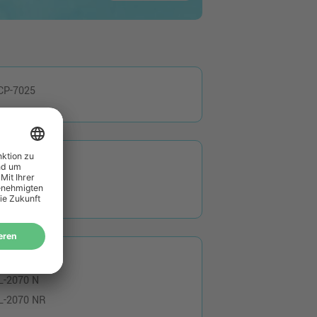
CP-7025
ax 2920 ML
ax 2920 P
L-2050
L-2070 N
L-2070 NR