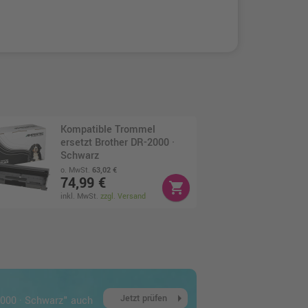
Kompatible Trommel
ersetzt Brother DR-2000 ·
Schwarz
o. MwSt.
63,02 €
74,99 €
shopping_cart
inkl. MwSt.
zzgl. Versand
arrow_right
Jetzt prüfen
2000 · Schwarz" auch