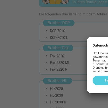
in Ihren Drucker passt
Die folgenden Drucker sind mit dem Artikel
Brother DCP
DCP-7010
DCP-7010 L
Brother Fax
Fax 2820
Fax 2820 ML
Fax 2820 P
Brother HL
HL-2020
HL-2030
HL-2030 R