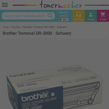
menu
Modell-
headset_mic
person
shopping_cart
search
suche
keyboard_arrow_up
KONTAKT
LOGIN
€ 0,00
Toner
Brother
Brother Trommel DR-2000 · Schwarz
Brother Trommel DR-2000 · Schwarz