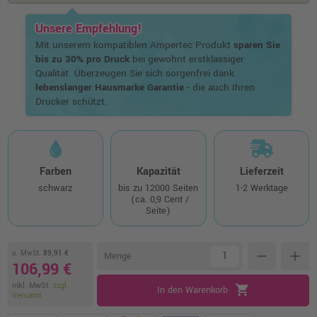
Unsere Empfehlung!
Mit unserem kompatiblen Ampertec Produkt
sparen Sie
bis zu 30% pro Druck
bei gewohnt erstklassiger
Qualität. Überzeugen Sie sich sorgenfrei dank
lebenslanger Hausmarke Garantie
- die auch Ihren
Drucker schützt.
Farben
Kapazität
Lieferzeit
schwarz
bis zu 12000 Seiten
1-2 Werktage
(ca. 0,9 Cent /
Seite)
o. MwSt.
89,91 €
remove
add
Menge
106,99 €
inkl. MwSt.
zzgl.
shopping_cart
In den Warenkorb
Versand