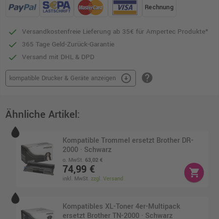
Rechnung
Versandkostenfreie Lieferung ab 35€ für Ampertec Produkte*
365 Tage Geld-Zurück-Garantie
Versand mit DHL & DPD
help
arrow_circle_down
kompatible Drucker & Geräte anzeigen
Ähnliche Artikel:
Kompatible Trommel ersetzt Brother DR-
2000 · Schwarz
o. MwSt.
63,02 €
74,99 €
shopping_cart
inkl. MwSt.
zzgl. Versand
Kompatibles XL-Toner 4er-Multipack
ersetzt Brother TN-2000 · Schwarz