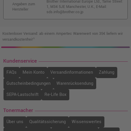
Brother International Europe Ltd., Tame Street
Angaben zum
1, M34 5JE Manchester, U.K., E-Mail:
Hersteller
sds.info@brother.co.jp
Kostenloser Versand: ab einem Ampertec Warenwert von 35€ liefern wir
versandkostenfrei!¹
Kundenservice
FAQs
Mein Konto
Versandinformationen
Zahlung
Gutscheinbedingungen
Warenrücksendung
SEPA-Lastschrift
Re-Life Box
Tonermacher
Über uns
Qualitätssicherung
Wissenswertes