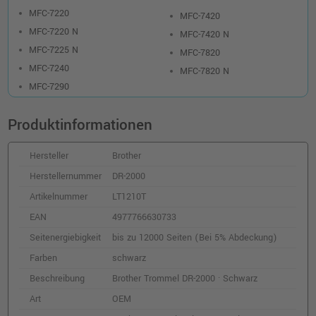
MFC-7220
MFC-7420
MFC-7220 N
MFC-7420 N
MFC-7225 N
MFC-7820
MFC-7240
MFC-7820 N
MFC-7290
Produktinformationen
Hersteller
Brother
Herstellernummer
DR-2000
Artikelnummer
LT1210T
EAN
4977766630733
Seitenergiebigkeit
bis zu 12000 Seiten (Bei 5% Abdeckung)
Farben
schwarz
Beschreibung
Brother Trommel DR-2000 · Schwarz
Art
OEM