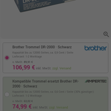
zoom_in
Brother Trommel DR-2000 · Schwarz
Kapazität bis zu 12000 Seiten,
ca. 0,9 Cent / Seite
Lieferzeit: 1-2 Werktage
o. MwSt.
89,91 €
106,99 €
inkl. MwSt.
zzgl. Versand
Kompatible Trommel ersetzt Brother DR-
2000 · Schwarz
Kapazität bis zu 12000 Seiten,
ca. 0,6 Cent / Seite (30% günstiger)
Lieferzeit: 1-2 Werktage
o. MwSt.
63,02 €
74,99 €
inkl. MwSt.
zzgl. Versand