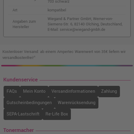
703 schwarz
Art
kompatibel
Wiegand & Partner GmbH, Werner-von-
Angaben zum
Siemens-Str. 6, 82140 Olching, Deutschland,
Hersteller
E-Mail: service@wiegand-gmbh.de
Kostenloser Versand: ab einem Ampertec Warenwert von 35€ liefern wir
versandkostenfrei!¹
Kundenservice
FAQs
Mein Konto
Versandinformationen
Zahlung
Gutscheinbedingungen
Warenrücksendung
SEPA-Lastschrift
Re-Life Box
Tonermacher