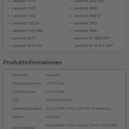
inkl. MwSt.
zzgl. Versand
LaserJet 1018
LaserJet 3030 AIO
LaserJet 1020
LaserJet 3050
LaserJet 1022
LaserJet 3050 Z
LaserJet 1022 N
LaserJet 3052
LaserJet 1022 NW
LaserJet 3055
LaserJet 3015
LaserJet M 1005 MFP
LaserJet 3015 AIO
LaserJet M 1319 F MFP
Produktinformationen
Hersteller
Ampertec
Herstellernummer
LT1187/AM
Artikelnummer
LT1187-WB
EAN
4255872407655
Seitenergiebigkeit
bis zu 3000 Seiten (Bei 5% Abdeckung)
Farben
schwarz
Kompatibler Toner ersetzt Canon 7616A005
Beschreibung