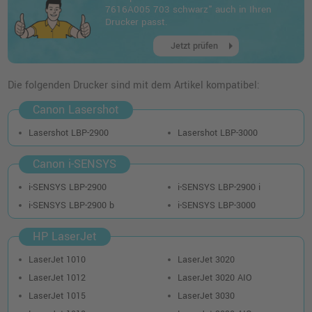
o. MwSt.
97,47 €
7616A005 703 schwarz" auch in Ihren
115,99 €
shopping_cart
Drucker passt.
inkl. MwSt.
zzgl. Versand
arrow_right
Jetzt prüfen
Kompatibles Toner Doppelpack ersetzt HP
12A (Q2612AD) · Schwarz
Die folgenden Drucker sind mit dem Artikel kompatibel:
o. MwSt.
97,47 €
115,99 €
Canon Lasershot
shopping_cart
inkl. MwSt.
zzgl. Versand
Lasershot LBP-2900
Lasershot LBP-3000
Canon i-SENSYS
Kompatibler Toner XL ersetzt Canon 703
schwarz
i-SENSYS LBP-2900
i-SENSYS LBP-2900 i
o. MwSt.
39,49 €
46,99 €
i-SENSYS LBP-2900 b
i-SENSYS LBP-3000
shopping_cart
inkl. MwSt.
zzgl. Versand
HP LaserJet
Kompatibler Toner XL ersetzt HP Q2612A
LaserJet 1010
LaserJet 3020
12A schwarz
LaserJet 1012
LaserJet 3020 AIO
o. MwSt.
54,61 €
64,99 €
LaserJet 1015
LaserJet 3030
shopping_cart