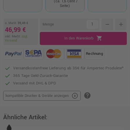
(ca. 1,6 Cent /
Seite)
o. MwSt.
39,49 €
remove
add
Menge
46,99 €
inkl. MwSt.
zzgl.
shopping_cart
In den Warenkorb
Versand
Rechnung
Versandkostenfreie Lieferung ab 35€ für Ampertec Produkte*
365 Tage Geld-Zurück-Garantie
Versand mit DHL & DPD
help
arrow_circle_down
kompatible Drucker & Geräte anzeigen
Ähnliche Artikel: