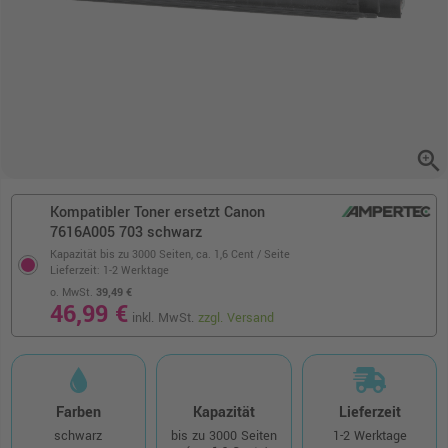
zoom_in
Kompatibler Toner ersetzt Canon
7616A005 703 schwarz
Kapazität bis zu 3000 Seiten,
ca. 1,6 Cent / Seite
Lieferzeit: 1-2 Werktage
o. MwSt.
39,49 €
46,99 €
inkl. MwSt.
zzgl. Versand
Farben
Kapazität
Lieferzeit
schwarz
bis zu 3000 Seiten
1-2 Werktage