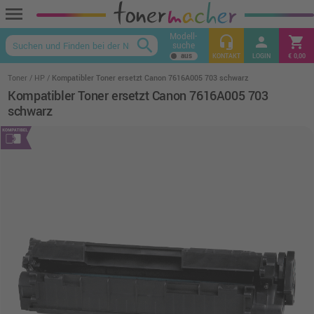
menu
Modell-
headset_mic
person
shopping_cart
search
suche
keyboard_arrow_up
KONTAKT
LOGIN
€ 0,00
Toner
HP
Kompatibler Toner ersetzt Canon 7616A005 703 schwarz
Kompatibler Toner ersetzt Canon 7616A005 703
schwarz