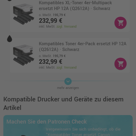
Kompatibles XL-Toner 4er-Multipack
ersetzt HP 12A (Q2612A) · Schwarz
o. MwSt.
195,79 €
232,99 €
shopping_cart
inkl. MwSt.
zzgl. Versand
Kompatibles Toner 4er-Pack ersetzt HP 12A
(Q2612A) · Schwarz
o. MwSt.
195,79 €
232,99 €
shopping_cart
inkl. MwSt.
zzgl. Versand
keyboard_arrow_down
Kompatibles Toner 4er-Multipack ersetzt
mehr anzeigen
Canon 703 (7616A005) · Schwarz
o. MwSt.
142,01 €
Kompatible Drucker und Geräte zu diesem
168,99 €
shopping_cart
Artikel
inkl. MwSt.
zzgl. Versand
Machen Sie den Patronen Check
Kompatibles XL-Toner Doppelpack ersetzt
Vergewissern Sie sich unbedingt, ob die
HP 12A (Q2612AD) · Schwarz
"Kompatibler Toner ersetzt Canon