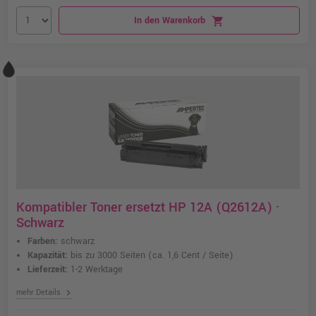
In den Warenkorb
shopping_cart
Kompatibler Toner ersetzt HP 12A (Q2612A) ·
Schwarz
Farben:
schwarz
Kapazität:
bis zu 3000 Seiten
(ca. 1,6 Cent / Seite)
Lieferzeit:
1-2 Werktage
chevron_right
mehr Details