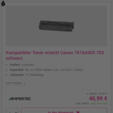
Kompatibler Toner ersetzt Canon 7616A005 703
schwarz
Farben:
schwarz
Kapazität:
bis zu 3000 Seiten
(ca. 1,6 Cent / Seite)
Lieferzeit:
1-2 Werktage
chevron_right
mehr Details
o. MwSt. 39,49 €
46,99 €
inkl. MwSt.
zzgl. Versand
In den Warenkorb
shopping_cart