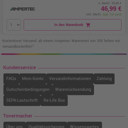
o. MwSt. 39,49 €
46,99 €
inkl. MwSt.
zzgl. Versand
In den Warenkorb
shopping_cart
Kostenloser Versand: ab einem Ampertec Warenwert von 35€ liefern wir
versandkostenfrei!¹
Kundenservice
FAQs
Mein Konto
Versandinformationen
Zahlung
Gutscheinbedingungen
Warenrücksendung
SEPA-Lastschrift
Re-Life Box
Tonermacher
Über uns
Qualitätssicherung
Wissenswertes