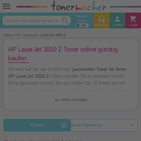
menu
Modell-
headset_mic
person
shopping_cart
search
suche
keyboard_arrow_up
KONTAKT
LOGIN
€ 0,00
Toner
HP
LaserJet
LaserJet 3050 Z
HP LaserJet 3050 Z Toner online günstig
kaufen
Sie sind auf der der Suche nach
passenden Toner für Ihren
HP LaserJet 3050 Z
? Dann werden Sie in unserem Online-
Shop garantiert fündig. Bei uns finden Sie 12 Artikel die mit
Ihrem Laserstrahldrucker kompatibel sind. Dabei können Sie
aus
originalen Toner von HP
wählen oder zu
unserer
mehr Anzeigen
Hausmarke Ampertec
greifen.
tune
Filtern