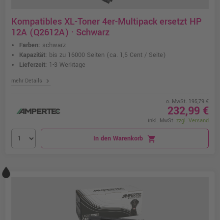
Kompatibles XL-Toner 4er-Multipack ersetzt HP
12A (Q2612A) · Schwarz
Farben:
schwarz
Kapazität:
bis zu 16000 Seiten
(ca. 1,5 Cent / Seite)
Lieferzeit:
1-3 Werktage
chevron_right
mehr Details
o. MwSt. 195,79 €
232,99 €
inkl. MwSt.
zzgl. Versand
In den Warenkorb
shopping_cart