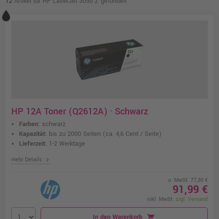
12
Artikel für HP LaserJet 3050 Z gefunden
HP 12A Toner (Q2612A) · Schwarz
Farben:
schwarz
Kapazität:
bis zu 2000 Seiten
(ca. 4,6 Cent / Seite)
Lieferzeit:
1-2 Werktage
chevron_right
mehr Details
o. MwSt. 77,30 €
91,99 €
inkl. MwSt.
zzgl. Versand
In den Warenkorb
shopping_cart