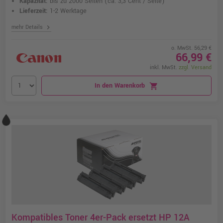
Kapazität:
bis zu 2000 Seiten
(ca. 3,3 Cent / Seite)
Lieferzeit:
1-2 Werktage
chevron_right
mehr Details
o. MwSt. 56,29 €
66,99 €
inkl. MwSt.
zzgl. Versand
In den Warenkorb
shopping_cart
Kompatibles Toner 4er-Pack ersetzt HP 12A