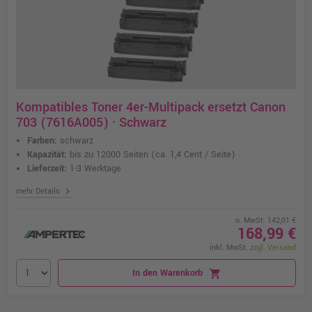
Kompatibles Toner 4er-Multipack ersetzt Canon
703 (7616A005) · Schwarz
Farben:
schwarz
Kapazität:
bis zu 12000 Seiten
(ca. 1,4 Cent / Seite)
Lieferzeit:
1-3 Werktage
chevron_right
mehr Details
o. MwSt. 142,01 €
168,99 €
inkl. MwSt.
zzgl. Versand
In den Warenkorb
shopping_cart