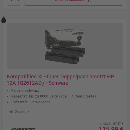
Kompatibles XL-Toner Doppelpack ersetzt HP
12A (Q2612AD) · Schwarz
Farben:
schwarz
Kapazität:
bis zu 8000 Seiten
(ca. 1,4 Cent / Seite)
Lieferzeit:
1-2 Werktage
chevron_right
mehr Details
o. MwSt. 97,47 €
115,99 €