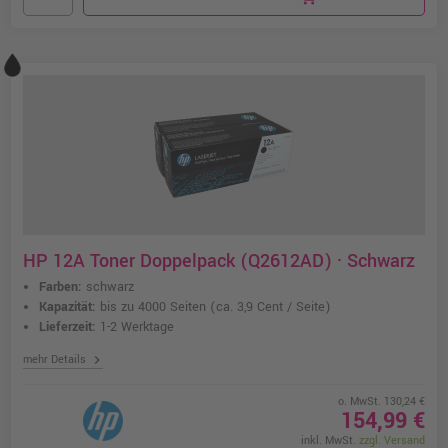
HP 12A Toner Doppelpack (Q2612AD) · Schwarz
Farben:
schwarz
Kapazität:
bis zu 4000 Seiten
(ca. 3,9 Cent / Seite)
Lieferzeit:
1-2 Werktage
chevron_right
mehr Details
o. MwSt. 130,24 €
154,99 €
inkl. MwSt.
zzgl. Versand