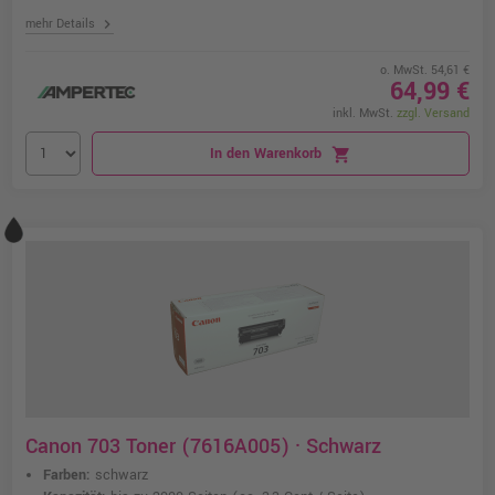
chevron_right
mehr Details
o. MwSt. 54,61 €
64,99 €
inkl. MwSt.
zzgl. Versand
In den Warenkorb
shopping_cart
Canon 703 Toner (7616A005) · Schwarz
Farben:
schwarz