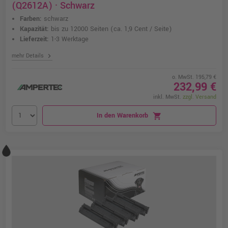
(Q2612A) · Schwarz
Farben:
schwarz
Kapazität:
bis zu 12000 Seiten
(ca. 1,9 Cent / Seite)
Lieferzeit:
1-3 Werktage
chevron_right
mehr Details
o. MwSt. 195,79 €
232,99 €
inkl. MwSt.
zzgl. Versand
In den Warenkorb
shopping_cart