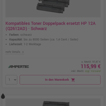
Kompatibles Toner Doppelpack ersetzt HP 12A
(Q2612AD) · Schwarz
Farben:
schwarz
Kapazität:
bis zu 8000 Seiten
(ca. 1,4 Cent / Seite)
Lieferzeit:
1-2 Werktage
chevron_right
mehr Details
o. MwSt. 97,47 €
115,99 €
inkl. MwSt.
zzgl. Versand
In den Warenkorb
shopping_cart