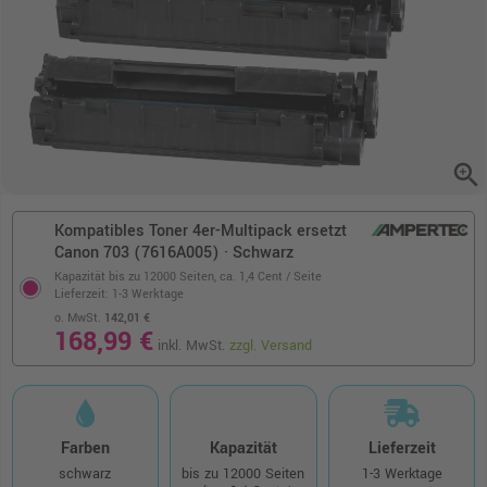
zoom_in
Kompatibles Toner 4er-Multipack ersetzt
Canon 703 (7616A005) · Schwarz
Kapazität bis zu 12000 Seiten,
ca. 1,4 Cent / Seite
Lieferzeit: 1-3 Werktage
o. MwSt.
142,01 €
168,99 €
inkl. MwSt.
zzgl. Versand
Farben
Kapazität
Lieferzeit
schwarz
bis zu 12000 Seiten
1-3 Werktage