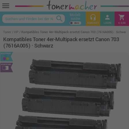
menu
Modell-
headset_mic
person
shopping_cart
search
suche
keyboard_arrow_up
KONTAKT
LOGIN
€ 0,00
Toner
HP
Kompatibles Toner 4er-Multipack ersetzt Canon 703 (7616A005) · Schwarz
Kompatibles Toner 4er-Multipack ersetzt Canon 703
(7616A005) · Schwarz