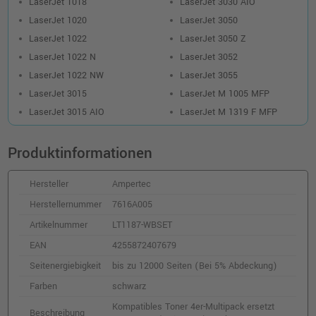
inkl. MwSt.
zzgl. Versand
LaserJet 1018
LaserJet 3030 AIO
LaserJet 1020
LaserJet 3050
LaserJet 1022
LaserJet 3050 Z
LaserJet 1022 N
LaserJet 3052
LaserJet 1022 NW
LaserJet 3055
LaserJet 3015
LaserJet M 1005 MFP
LaserJet 3015 AIO
LaserJet M 1319 F MFP
Produktinformationen
Hersteller
Ampertec
Herstellernummer
7616A005
Artikelnummer
LT1187-WBSET
EAN
4255872407679
Seitenergiebigkeit
bis zu 12000 Seiten (Bei 5% Abdeckung)
Farben
schwarz
Kompatibles Toner 4er-Multipack ersetzt
Beschreibung