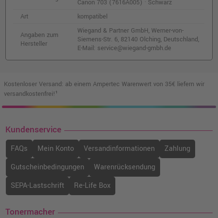
Canon 703 (7616A005) · Schwarz
Art
kompatibel
Wiegand & Partner GmbH, Werner-von-
Angaben zum
Siemens-Str. 6, 82140 Olching, Deutschland,
Hersteller
E-Mail: service@wiegand-gmbh.de
Kostenloser Versand: ab einem Ampertec Warenwert von 35€ liefern wir
versandkostenfrei!¹
Kundenservice
FAQs
Mein Konto
Versandinformationen
Zahlung
Gutscheinbedingungen
Warenrücksendung
SEPA-Lastschrift
Re-Life Box
Tonermacher