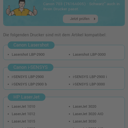
o. MwSt.
97,47 €
Canon 703 (7616A005) · Schwarz" auch in
115,99 €
shopping_cart
Ihren Drucker passt.
inkl. MwSt.
zzgl. Versand
arrow_right
Jetzt prüfen
Kompatibler Toner XL ersetzt Canon 703
schwarz
Die folgenden Drucker sind mit dem Artikel kompatibel:
o. MwSt.
39,49 €
46,99 €
Canon Lasershot
shopping_cart
inkl. MwSt.
zzgl. Versand
Lasershot LBP-2900
Lasershot LBP-3000
Canon i-SENSYS
Kompatibler Toner XL ersetzt HP Q2612A
12A schwarz
i-SENSYS LBP-2900
i-SENSYS LBP-2900 i
o. MwSt.
54,61 €
64,99 €
i-SENSYS LBP-2900 b
i-SENSYS LBP-3000
shopping_cart
inkl. MwSt.
zzgl. Versand
HP LaserJet
Kompatibler Toner ersetzt Canon 7616A005
LaserJet 1010
LaserJet 3020
703 schwarz
LaserJet 1012
LaserJet 3020 AIO
o. MwSt.
39,49 €
46,99 €
LaserJet 1015
LaserJet 3030
shopping_cart