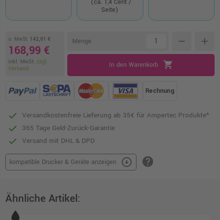
(ca. 1,4 Cent /
Seite)
o. MwSt.
142,01 €
remove
add
Menge
168,99 €
inkl. MwSt.
zzgl.
shopping_cart
In den Warenkorb
Versand
Rechnung
Versandkostenfreie Lieferung ab 35€ für Ampertec Produkte*
365 Tage Geld-Zurück-Garantie
Versand mit DHL & DPD
help
arrow_circle_down
kompatible Drucker & Geräte anzeigen
Ähnliche Artikel: