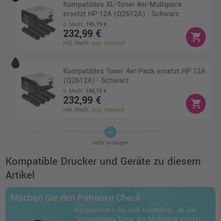
Kompatibles XL-Toner 4er-Multipack
ersetzt HP 12A (Q2612A) · Schwarz
o. MwSt.
195,79 €
232,99 €
shopping_cart
inkl. MwSt.
zzgl. Versand
Kompatibles Toner 4er-Pack ersetzt HP 12A
(Q2612A) · Schwarz
o. MwSt.
195,79 €
232,99 €
shopping_cart
inkl. MwSt.
zzgl. Versand
keyboard_arrow_down
Kompatibles XL-Toner Doppelpack ersetzt
mehr anzeigen
HP 12A (Q2612AD) · Schwarz
o. MwSt.
97,47 €
Kompatible Drucker und Geräte zu diesem
115,99 €
shopping_cart
Artikel
inkl. MwSt.
zzgl. Versand
Machen Sie den Patronen Check
Kompatibles Toner Doppelpack ersetzt HP
Vergewissern Sie sich unbedingt, ob die
12A (Q2612AD) · Schwarz
"Kompatibles Toner 4er-Multipack ersetzt