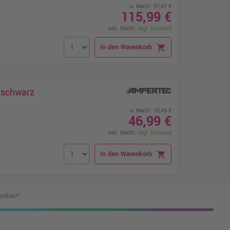
o. MwSt. 97,47 €
115,99 €
inkl. MwSt.
zzgl. Versand
In den Warenkorb
shopping_cart
 schwarz
o. MwSt. 39,49 €
46,99 €
inkl. MwSt.
zzgl. Versand
In den Warenkorb
shopping_cart
nfrei!¹