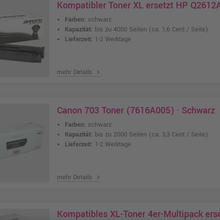
Kompatibler Toner XL ersetzt HP Q2612
Farben:
schwarz
Kapazität:
bis zu 4000 Seiten
(ca. 1,6 Cent / Seite)
Lieferzeit:
1-2 Werktage
mehr Details
chevron_right
Canon 703 Toner (7616A005) · Schwarz
Farben:
schwarz
Kapazität:
bis zu 2000 Seiten
(ca. 3,3 Cent / Seite)
Lieferzeit:
1-2 Werktage
mehr Details
chevron_right
Kompatibles XL-Toner 4er-Multipack ers