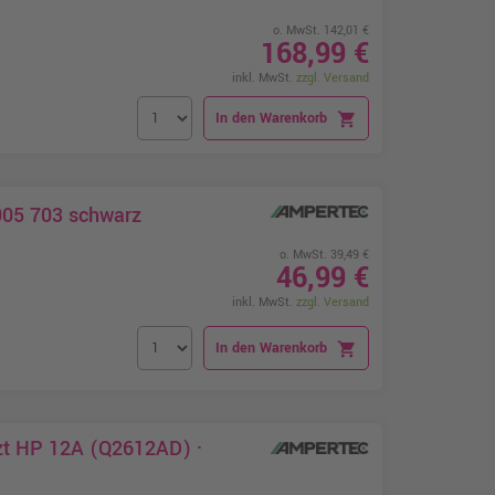
o. MwSt. 142,01 €
168,99 €
inkl. MwSt.
zzgl. Versand
In den Warenkorb
shopping_cart
005 703 schwarz
o. MwSt. 39,49 €
46,99 €
inkl. MwSt.
zzgl. Versand
In den Warenkorb
shopping_cart
zt HP 12A (Q2612AD) ·