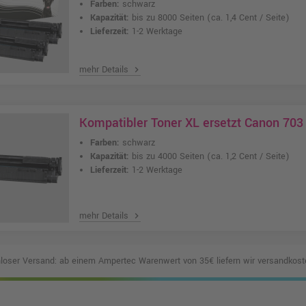
Farben:
schwarz
Kapazität:
bis zu 8000 Seiten
(ca. 1,4 Cent / Seite)
Lieferzeit:
1-2 Werktage
mehr Details
chevron_right
Kompatibler Toner XL ersetzt Canon 703
Farben:
schwarz
Kapazität:
bis zu 4000 Seiten
(ca. 1,2 Cent / Seite)
Lieferzeit:
1-2 Werktage
mehr Details
chevron_right
loser Versand: ab einem Ampertec Warenwert von 35€ liefern wir versandkoste