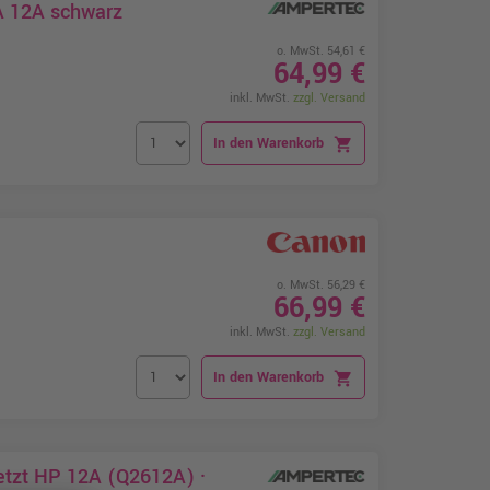
A 12A schwarz
o. MwSt. 54,61 €
64,99 €
inkl. MwSt.
zzgl. Versand
In den Warenkorb
shopping_cart
o. MwSt. 56,29 €
66,99 €
inkl. MwSt.
zzgl. Versand
In den Warenkorb
shopping_cart
etzt HP 12A (Q2612A) ·