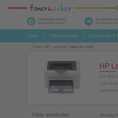
Lebenslange Garantie
Versandkostenfr
auf Ampertec Artikel
(für Ampertec P
In 3 einfachen Schritten ihr Druckermodell
Toner
Tintenpatronen
Farbbänder & E
1.
und alle dazu passenden Artikel finden ➤
Toner
HP
LaserJet
LaserJet 1022
HP La
Für den 
und orig
passende
Filter anwenden
12
Artikel 