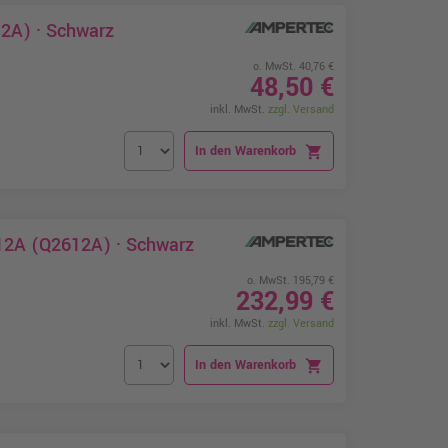
12A) · Schwarz
o. MwSt. 40,76 €
48,50 €
inkl. MwSt.
zzgl. Versand
In den Warenkorb
shopping_cart
 12A (Q2612A) · Schwarz
o. MwSt. 195,79 €
232,99 €
inkl. MwSt.
zzgl. Versand
In den Warenkorb
shopping_cart