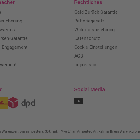
macher
Rechtliches
s
Geld-Zurück-Garantie
tssicherung
Batteriegesetz
swertes
Widerrufsbelehrung
ken-Garantie
Datenschutz
s Engagement
Cookie Einstellungen
AGB
 werben!
Impressum
nd
Social Media
in Warenwert von mindestens 35€ (inkl. Mwst.) an Ampertec Artikeln in Ihrem Warenkorb, is