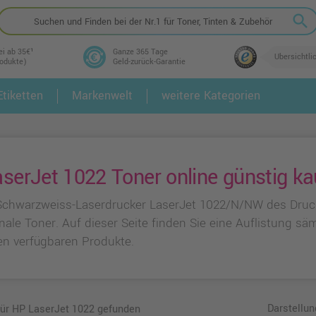
search
ei ab 35€¹
Ganze 365 Tage
Übersichtli
rodukte)
Geld-zurück-Garantie
tiketten
Markenwelt
weitere Kategorien
2.
3.
serJet 1022 Toner online günstig ka
Schwarzweiss-Laserdrucker LaserJet 1022/N/NW des Druck
inale Toner. Auf dieser Seite finden Sie eine Auflistung 
n verfügbaren Produkte.
Darstellun
für HP LaserJet 1022 gefunden