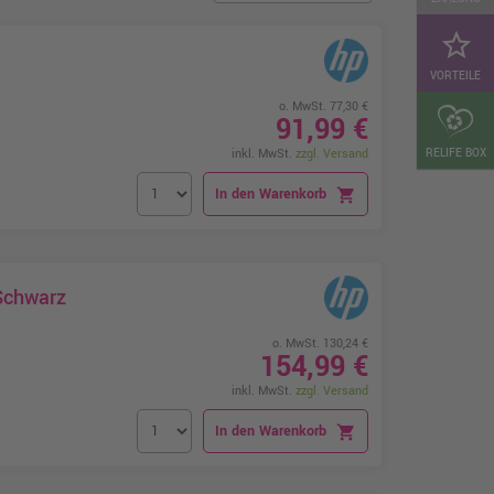
star_border
VORTEILE
o. MwSt. 77,30 €
91,99 €
RELIFE BOX
inkl. MwSt.
zzgl. Versand
In den Warenkorb
shopping_cart
Schwarz
o. MwSt. 130,24 €
154,99 €
inkl. MwSt.
zzgl. Versand
In den Warenkorb
shopping_cart