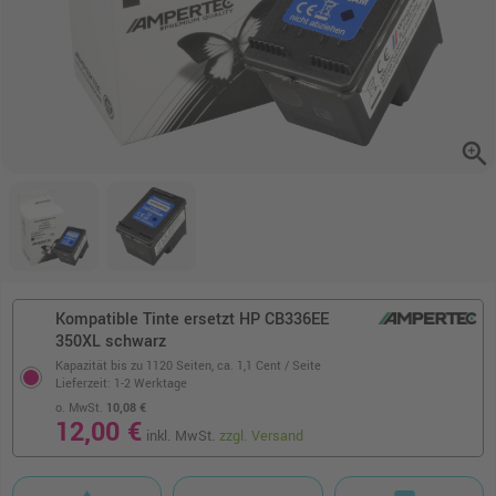
zoom_in
Kompatible Tinte ersetzt HP CB336EE
350XL schwarz
Kapazität bis zu 1120 Seiten,
ca. 1,1 Cent / Seite
Lieferzeit: 1-2 Werktage
o. MwSt.
10,08 €
12,00 €
inkl. MwSt.
zzgl. Versand