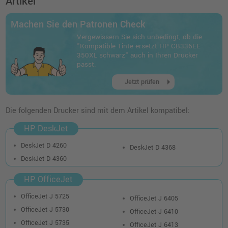
Artikel
inkl. MwSt.
zzgl. Versand
Machen Sie den Patronen Check
Kompatible Tinte ersetzt HP CB337EE 351
Vergewissern Sie sich unbedingt, ob die
CMY
"Kompatible Tinte ersetzt HP CB336EE
o. MwSt.
11,55 €
350XL schwarz" auch in Ihren Drucker
13,74 €
shopping_cart
passt.
inkl. MwSt.
zzgl. Versand
arrow_right
Jetzt prüfen
Die folgenden Drucker sind mit dem Artikel kompatibel:
HP DeskJet
DeskJet D 4260
DeskJet D 4368
DeskJet D 4360
HP OfficeJet
OfficeJet J 5725
OfficeJet J 6405
OfficeJet J 5730
OfficeJet J 6410
OfficeJet J 5735
OfficeJet J 6413