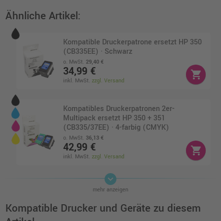
Ähnliche Artikel:
Kompatible Druckerpatrone ersetzt HP 350
(CB335EE) · Schwarz
o. MwSt.
29,40 €
34,99 €
shopping_cart
inkl. MwSt.
zzgl. Versand
Kompatibles Druckerpatronen 2er-
Multipack ersetzt HP 350 + 351
(CB335/37EE) · 4-farbig (CMYK)
o. MwSt.
36,13 €
42,99 €
shopping_cart
inkl. MwSt.
zzgl. Versand
keyboard_arrow_down
Kompatible XL-Druckerpatrone ersetzt HP
mehr anzeigen
351XL (CB338EE) · 3-farbig (CMY)
o. MwSt.
10,08 €
Kompatible Drucker und Geräte zu diesem
12,00 €
shopping_cart