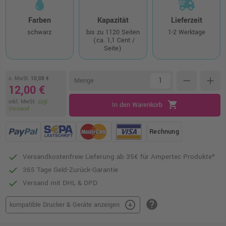
Farben
Kapazität
Lieferzeit
schwarz
bis zu 1120 Seiten
1-2 Werktage
(ca. 1,1 Cent /
Seite)
o. MwSt.
10,08 €
remove
add
Menge
12,00 €
inkl. MwSt.
zzgl.
shopping_cart
In den Warenkorb
Versand
Rechnung
Versandkostenfreie Lieferung ab 35€ für Ampertec Produkte*
365 Tage Geld-Zurück-Garantie
Versand mit DHL & DPD
help
arrow_circle_down
kompatible Drucker & Geräte anzeigen