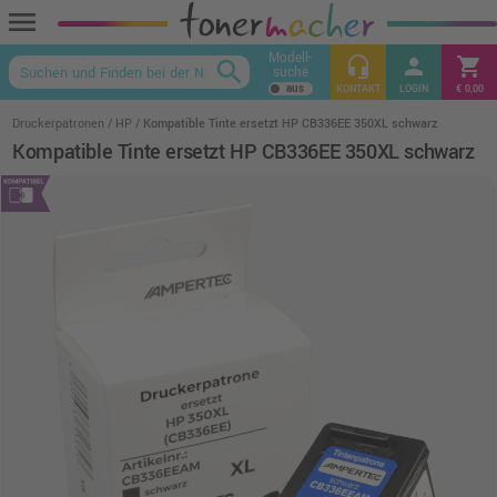
menu
Modell-
headset_mic
person
shopping_cart
search
suche
keyboard_arrow_up
KONTAKT
LOGIN
€ 0,00
Druckerpatronen
HP
Kompatible Tinte ersetzt HP CB336EE 350XL schwarz
Kompatible Tinte ersetzt HP CB336EE 350XL schwarz