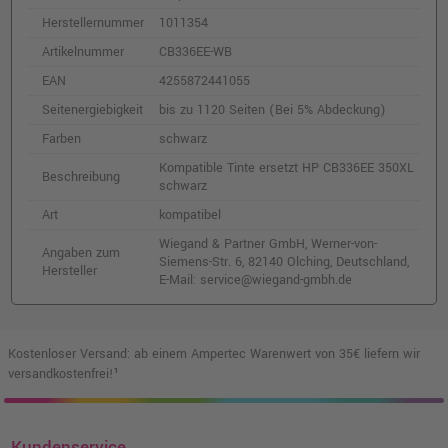
Herstellernummer
1011354
Artikelnummer
CB336EE-WB
EAN
4255872441055
Seitenergiebigkeit
bis zu 1120 Seiten (Bei 5% Abdeckung)
Farben
schwarz
Kompatible Tinte ersetzt HP CB336EE 350XL
Beschreibung
schwarz
Art
kompatibel
Wiegand & Partner GmbH, Werner-von-
Angaben zum
Siemens-Str. 6, 82140 Olching, Deutschland,
Hersteller
E-Mail: service@wiegand-gmbh.de
Kostenloser Versand: ab einem Ampertec Warenwert von 35€ liefern wir
versandkostenfrei!¹
Kundenservice