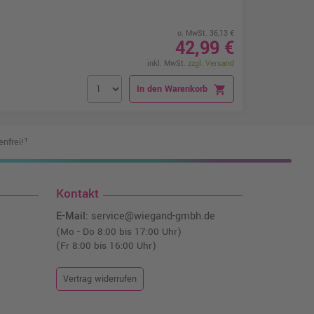
o. MwSt. 36,13 €
42,99 €
inkl. MwSt.
zzgl. Versand
In den Warenkorb
shopping_cart
nfrei!¹
Kontakt
E-Mail:
service@wiegand-gmbh.de
(Mo - Do 8:00 bis 17:00 Uhr)
(Fr 8:00 bis 16:00 Uhr)
Vertrag widerrufen