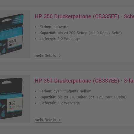
HP 350 Druckerpatrone (CB335EE) · Sch
Farben:
schwarz
Kapazität:
bis zu 200 Seiten
(ca. 9 Cent / Seite)
Lieferzeit:
1-2 Werktage
mehr Details
chevron_right
HP 351 Druckerpatrone (CB337EE) · 3-f
Farben:
cyan, magenta, yellow
Kapazität:
bis zu 170 Seiten
(ca. 12,3 Cent / Seite)
Lieferzeit:
1-2 Werktage
mehr Details
chevron_right