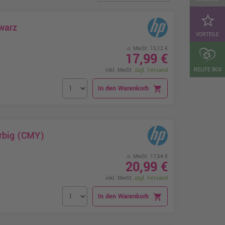
star_border
warz
VORTEILE
o. MwSt. 15,12 €
17,99 €
RELIFE BOX
inkl. MwSt.
zzgl. Versand
In den Warenkorb
shopping_cart
arbig (CMY)
o. MwSt. 17,64 €
20,99 €
inkl. MwSt.
zzgl. Versand
In den Warenkorb
shopping_cart