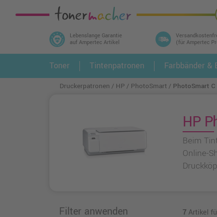
Lebenslange Garantie
Versandkostenfr
auf Ampertec Artikel
(für Ampertec P
In 3 einfachen Schritten ihr Druckermodell
Toner
Tintenpatronen
Farbbänder & E
1.
und alle dazu passenden Artikel finden ➤
Druckerpatronen
HP
PhotoSmart
PhotoSmart C
HP Ph
Beim Tin
Online-S
Druckköp
Filter anwenden
7
Artikel f