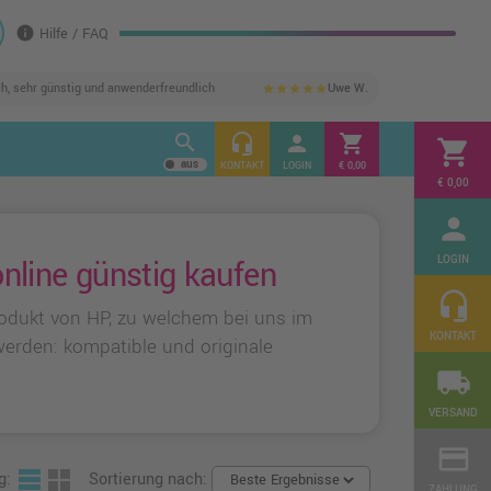
info
Hilfe / FAQ
ch, sehr günstig und anwenderfreundlich
Uwe W.
star
star
star
star
star
search
headset_mic
person
shopping_cart
shopping_cart
KONTAKT
LOGIN
€ 0,00
€ 0,00
person
LOGIN
line günstig kaufen
headset_mic
odukt von HP, zu welchem bei uns im
KONTAKT
werden: kompatible und originale
local_shipping
VERSAND
credit_card
g:
Sortierung nach:
ZAHLUNG