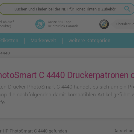
search
ei ab 35€¹
Ganze 365 Tage
Übersichtli
rodukte)
Geld-zurück-Garantie
tiketten
Markenwelt
weitere Kategorien
2.
3.
 4440
otoSmart C 4440 Druckerpatronen on
ten-Drucker PhotoSmart C 4440 handelt es sich um ein Pr
hop die nachfolgenden damit kompatiblen Artikel geführt 
fe.
Darstellun
ür HP PhotoSmart C 4440 gefunden