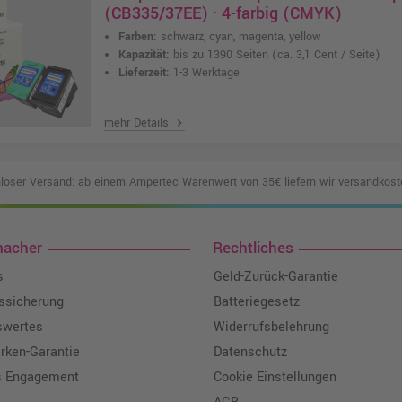
(CB335/37EE) · 4-farbig (CMYK)
Farben:
schwarz, cyan, magenta, yellow
Kapazität:
bis zu 1390 Seiten
(ca. 3,1 Cent / Seite)
Lieferzeit:
1-3 Werktage
mehr Details
chevron_right
loser Versand: ab einem Ampertec Warenwert von 35€ liefern wir versandkoste
macher
Rechtliches
s
Geld-Zurück-Garantie
tssicherung
Batteriegesetz
swertes
Widerrufsbelehrung
ken-Garantie
Datenschutz
s Engagement
Cookie Einstellungen