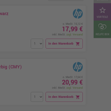
star_border
warz
VORTEILE
o. MwSt. 15,12 €
17,99 €
RELIFE BOX
inkl. MwSt.
zzgl. Versand
In den Warenkorb
shopping_cart
arbig (CMY)
o. MwSt. 17,64 €
20,99 €
inkl. MwSt.
zzgl. Versand
In den Warenkorb
shopping_cart