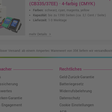
(CB335/37EE) · 4-farbig (CMYK)
Farben:
schwarz, cyan, magenta, yellow
Kapazität:
bis zu 1390 Seiten
(ca. 3,1 Cent / Seite)
Lieferzeit:
1-3 Werktage
mehr Details
chevron_right
loser Versand: ab einem Ampertec Warenwert von 35€ liefern wir versandkoste
macher
Rechtliches
s
Geld-Zurück-Garantie
tssicherung
Batteriegesetz
swertes
Widerrufsbelehrung
ken-Garantie
Datenschutz
s Engagement
Cookie Einstellungen