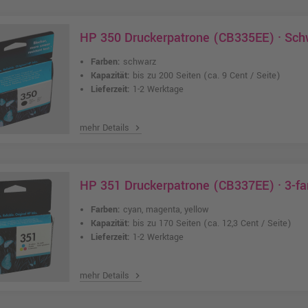
HP 350 Druckerpatrone (CB335EE) · Sch
Farben:
schwarz
Kapazität:
bis zu 200 Seiten
(ca. 9 Cent / Seite)
Lieferzeit:
1-2 Werktage
mehr Details
chevron_right
HP 351 Druckerpatrone (CB337EE) · 3-f
Farben:
cyan, magenta, yellow
Kapazität:
bis zu 170 Seiten
(ca. 12,3 Cent / Seite)
Lieferzeit:
1-2 Werktage
mehr Details
chevron_right