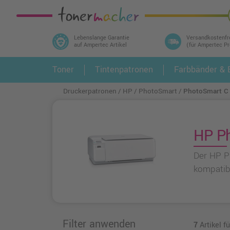
Lebenslange Garantie
Versandkostenfr
auf Ampertec Artikel
(für Ampertec P
In 3 einfachen Schritten ihr Druckermodell
Toner
Tintenpatronen
Farbbänder & E
1.
und alle dazu passenden Artikel finden ➤
Druckerpatronen
HP
PhotoSmart
PhotoSmart C
HP Ph
Der HP P
kompatib
Filter anwenden
7
Artikel f