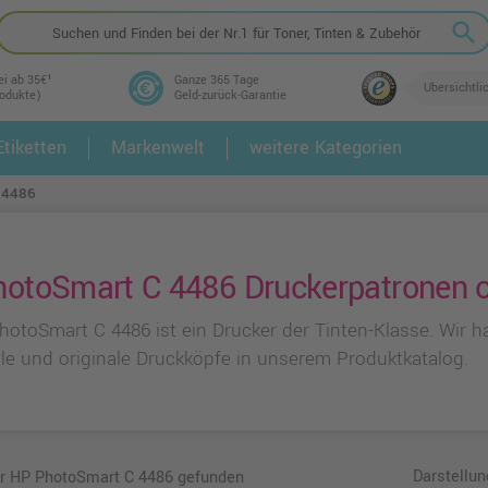
search
ei ab 35€¹
Ganze 365 Tage
Übersichtli
rodukte)
Geld-zurück-Garantie
tiketten
Markenwelt
weitere Kategorien
2.
3.
 4486
otoSmart C 4486 Druckerpatronen on
hotoSmart C 4486 ist ein Drucker der Tinten-Klasse. Wir 
le und originale Druckköpfe in unserem Produktkatalog.
Darstellun
ür HP PhotoSmart C 4486 gefunden