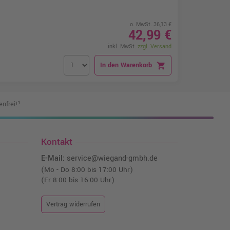
o. MwSt. 36,13 €
42,99 €
inkl. MwSt.
zzgl. Versand
In den Warenkorb
shopping_cart
nfrei!¹
Kontakt
E-Mail:
service@wiegand-gmbh.de
(Mo - Do 8:00 bis 17:00 Uhr)
(Fr 8:00 bis 16:00 Uhr)
Vertrag widerrufen