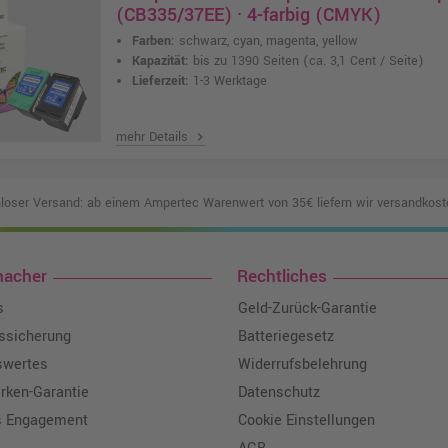
(CB335/37EE) · 4-farbig (CMYK)
Farben:
schwarz, cyan, magenta, yellow
Kapazität:
bis zu 1390 Seiten
(ca. 3,1 Cent / Seite)
Lieferzeit:
1-3 Werktage
mehr Details
chevron_right
loser Versand: ab einem Ampertec Warenwert von 35€ liefern wir versandkoste
macher
Rechtliches
s
Geld-Zurück-Garantie
tssicherung
Batteriegesetz
swertes
Widerrufsbelehrung
ken-Garantie
Datenschutz
s Engagement
Cookie Einstellungen