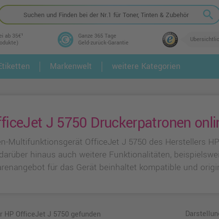
search
ei ab 35€¹
Ganze 365 Tage
Übersichtli
rodukte)
Geld-zurück-Garantie
tiketten
Markenwelt
weitere Kategorien
2.
3.
ficeJet J 5750 Druckerpatronen onli
n-Multifunktionsgerät OfficeJet J 5750 des Herstellers H
darüber hinaus auch weitere Funktionalitäten, beispielswe
renangebot für das Gerät beinhaltet kompatible und origi
Darstellun
ür HP OfficeJet J 5750 gefunden