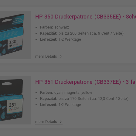
HP 350 Druckerpatrone (CB335EE) · Sch
Farben:
schwarz
Kapazität:
bis zu 200 Seiten
(ca. 9 Cent / Seite)
Lieferzeit:
1-2 Werktage
mehr Details
chevron_right
HP 351 Druckerpatrone (CB337EE) · 3-f
Farben:
cyan, magenta, yellow
Kapazität:
bis zu 170 Seiten
(ca. 12,3 Cent / Seite)
Lieferzeit:
1-2 Werktage
mehr Details
chevron_right