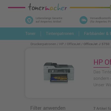
Lebenslange Garantie
Versandkostenfr
auf Ampertec Artikel
(für Ampertec P
In 3 einfachen Schritten ihr Druckermodell
Toner
Tintenpatronen
Farbbänder & E
1.
und alle dazu passenden Artikel finden ➤
Druckerpatronen
HP
OfficeJet
OfficeJet J 5750
HP Of
Das Tinte
sondern 
Unser Wa
Filter anwenden
7
Artikel f