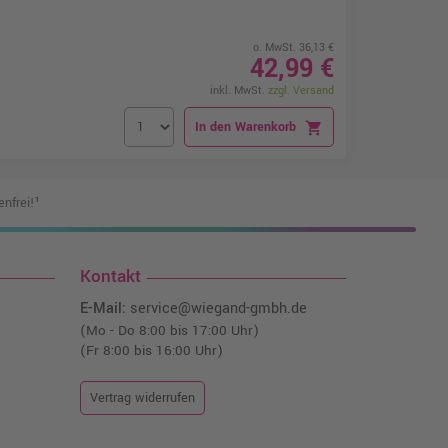
o. MwSt. 36,13 €
42,99 €
inkl. MwSt.
zzgl. Versand
In den Warenkorb
shopping_cart
nfrei!¹
Kontakt
E-Mail:
service@wiegand-gmbh.de
(Mo - Do 8:00 bis 17:00 Uhr)
(Fr 8:00 bis 16:00 Uhr)
Vertrag widerrufen