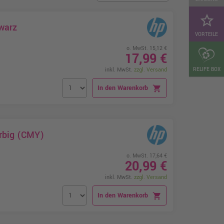
star_border
warz
VORTEILE
o. MwSt. 15,12 €
17,99 €
RELIFE BOX
inkl. MwSt.
zzgl. Versand
In den Warenkorb
shopping_cart
arbig (CMY)
o. MwSt. 17,64 €
20,99 €
inkl. MwSt.
zzgl. Versand
In den Warenkorb
shopping_cart