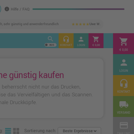
info
Hilfe / FAQ
ch, sehr günstig und anwenderfreundlich
Uwe W.
star
star
star
star
star
search
headset_mic
person
shopping_cart
shopping_cart
KONTAKT
LOGIN
€ 0,00
€ 0,00
person
LOGIN
ne günstig kaufen
headset_mic
P beherrscht nicht nur das Drucken,
KONTAKT
ise das Vervielfältigen und das Scannen.
nale Druckköpfe.
local_shipping
VERSAND
credit_card
g:
Sortierung nach:
ZAHLUNG