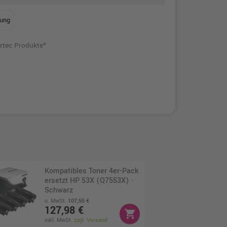
ung
rtec Produkte*
Kompatibles Toner 4er-Pack
ersetzt HP 53X (Q7553X) ·
Schwarz
o. MwSt.
107,55 €
127,98 €
shopping_cart
inkl. MwSt.
zzgl. Versand