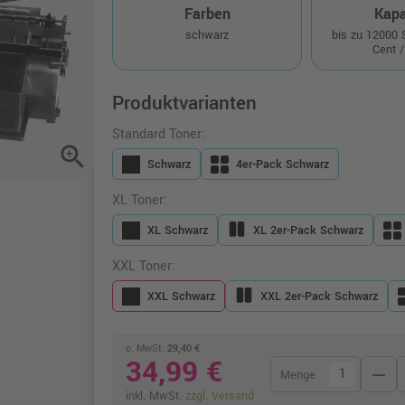
Farben
Kapa
schwarz
bis zu 12000
Cent /
Produktvarianten
Standard Toner:
zoom_in
Schwarz
4er-Pack Schwarz
XL Toner:
XL Schwarz
XL 2er-Pack Schwarz
XXL Toner:
XXL Schwarz
XXL 2er-Pack Schwarz
o. MwSt.
29,40 €
34,99 €
remove
Menge
inkl. MwSt.
zzgl. Versand