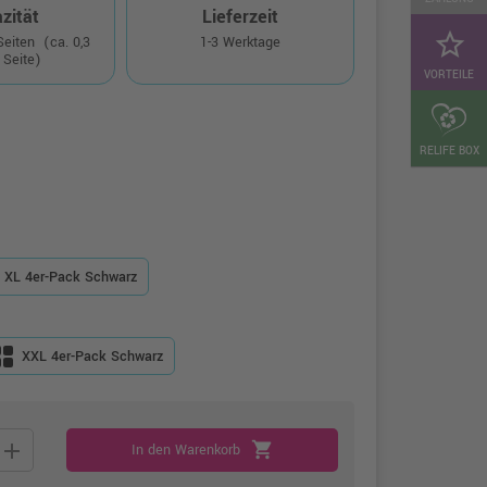
zität
Lieferzeit
star_border
 Seiten
(ca. 0,3
1-3 Werktage
 Seite)
VORTEILE
RELIFE BOX
XL 4er-Pack Schwarz
XXL 4er-Pack Schwarz
add
shopping_cart
In den Warenkorb