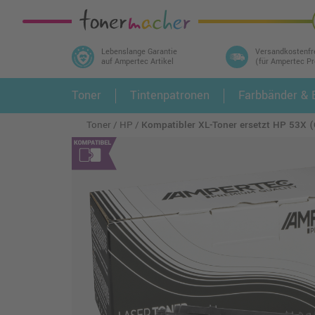
Lebenslange Garantie
Versandkostenfr
auf Ampertec Artikel
(für Ampertec P
In 3 einfachen Schritten ihr Druckermodell
Toner
Tintenpatronen
Farbbänder & E
1.
und alle dazu passenden Artikel finden ➤
Toner
HP
Kompatibler XL-Toner ersetzt HP 53X 