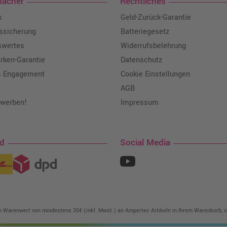
macher
Rechtliches
s
Geld-Zurück-Garantie
tssicherung
Batteriegesetz
swertes
Widerrufsbelehrung
ken-Garantie
Datenschutz
s Engagement
Cookie Einstellungen
AGB
 werben!
Impressum
nd
Social Media
in Warenwert von mindestens 35€ (inkl. Mwst.) an Ampertec Artikeln in Ihrem Warenkorb, is