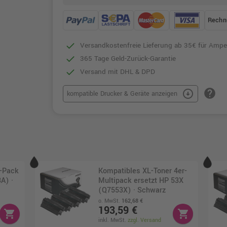
Rechn
Versandkostenfreie Lieferung ab 35€ für Ampe
365 Tage Geld-Zurück-Garantie
Versand mit DHL & DPD
help
arrow_circle_down
kompatible Drucker & Geräte anzeigen
r-Pack
Kompatibles XL-Toner 4er-
A) ·
Multipack ersetzt HP 53X
(Q7553X) · Schwarz
o. MwSt.
162,68 €
193,59 €
shopping_cart
shopping_cart
inkl. MwSt.
zzgl. Versand