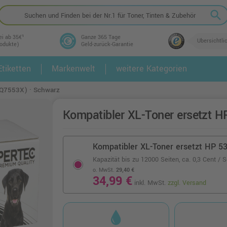
search
ei ab 35€¹
Ganze 365 Tage
Übersichtli
rodukte)
Geld-zurück-Garantie
tiketten
Markenwelt
weitere Kategorien
2.
3.
(Q7553X) · Schwarz
Kompatibler XL-Toner ersetzt 
Kompatibler XL-Toner ersetzt HP 5
Kapazität bis zu 12000 Seiten,
ca. 0,3 Cent / S
o. MwSt.
29,40 €
34,99 €
inkl. MwSt.
zzgl. Versand