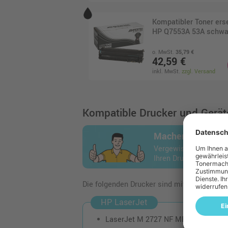
Kompatibler Toner ers
HP Q7553A 53A schwa
o. MwSt.
35,79 €
42,59 €
inkl. MwSt.
zzgl. Versand
Kompatible Drucker und Geräte
Machen Sie den 
Vergewissern Sie sich
Ihren Drucker passt.
Die folgenden Drucker sind mit dem Artikel
HP LaserJet
LaserJet M 2727 NF MFP