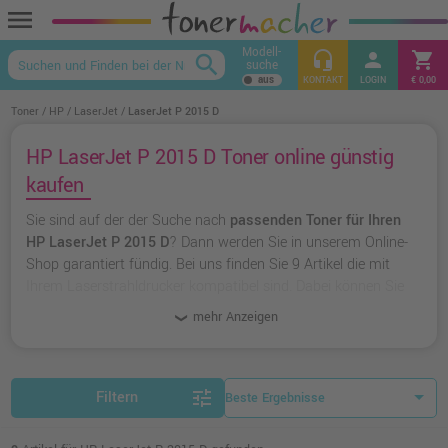
menu
Modell-
headset_mic
person
shopping_cart
search
suche
keyboard_arrow_up
KONTAKT
LOGIN
€ 0,00
Toner
HP
LaserJet
LaserJet P 2015 D
HP LaserJet P 2015 D Toner online günstig
kaufen
Sie sind auf der der Suche nach
passenden Toner für Ihren
HP LaserJet P 2015 D
? Dann werden Sie in unserem Online-
Shop garantiert fündig. Bei uns finden Sie 9 Artikel die mit
Ihrem Laserstrahldrucker kompatibel sind. Dabei können Sie
aus
originalen Toner von HP
wählen oder zu
unserer
mehr Anzeigen
Hausmarke Ampertec
greifen.
tune
Filtern