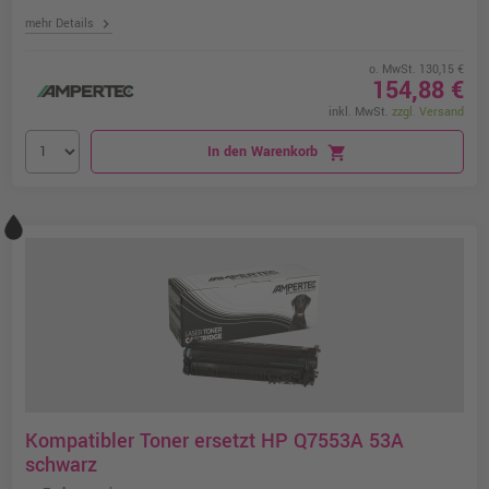
chevron_right
mehr Details
o. MwSt. 130,15 €
154,88 €
inkl. MwSt.
zzgl. Versand
In den Warenkorb
shopping_cart
Kompatibler Toner ersetzt HP Q7553A 53A
schwarz