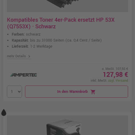
Kompatibles Toner 4er-Pack ersetzt HP 53X
(Q7553X) · Schwarz
Farben:
schwarz
Kapazität:
bis zu 31000 Seiten
(ca. 0,4 Cent / Seite)
Lieferzeit:
1-2 Werktage
chevron_right
mehr Details
o. MwSt. 107,55 €
127,98 €
inkl. MwSt.
zzgl. Versand
In den Warenkorb
shopping_cart