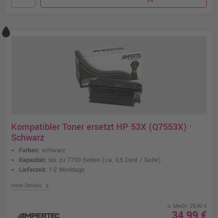
Kompatibler Toner ersetzt HP 53X (Q7553X) ·
Schwarz
Farben:
schwarz
Kapazität:
bis zu 7750 Seiten
(ca. 0,5 Cent / Seite)
Lieferzeit:
1-2 Werktage
chevron_right
mehr Details
o. MwSt. 29,40 €
34,99 €