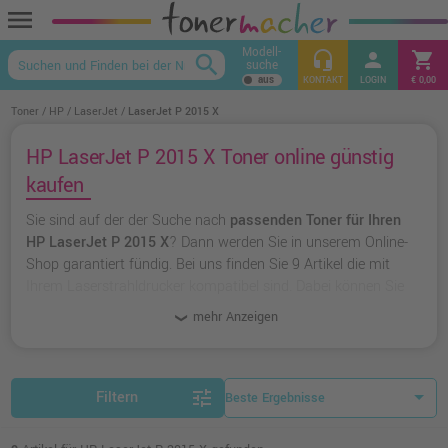
menu
Modell-
headset_mic
person
shopping_cart
search
suche
keyboard_arrow_up
KONTAKT
LOGIN
€ 0,00
Toner
HP
LaserJet
LaserJet P 2015 X
HP LaserJet P 2015 X Toner online günstig
kaufen
Sie sind auf der der Suche nach
passenden Toner für Ihren
HP LaserJet P 2015 X
? Dann werden Sie in unserem Online-
Shop garantiert fündig. Bei uns finden Sie 9 Artikel die mit
Ihrem Laserstrahldrucker kompatibel sind. Dabei können Sie
aus
originalen Toner von HP
wählen oder zu
unserer
mehr Anzeigen
Hausmarke Ampertec
greifen.
tune
Filtern