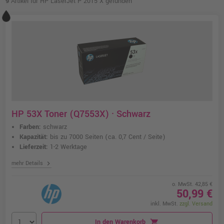
9
Artikel für HP LaserJet P 2015 X gefunden
HP 53X Toner (Q7553X) · Schwarz
Farben:
schwarz
Kapazität:
bis zu 7000 Seiten
(ca. 0,7 Cent / Seite)
Lieferzeit:
1-2 Werktage
chevron_right
mehr Details
o. MwSt. 42,85 €
50,99 €
inkl. MwSt.
zzgl. Versand
In den Warenkorb
shopping_cart