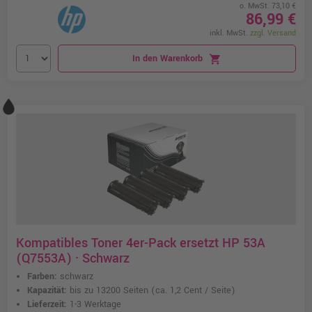
o. MwSt. 73,10 €
86,99 €
inkl. MwSt.
zzgl. Versand
In den Warenkorb
shopping_cart
Kompatibles Toner 4er-Pack ersetzt HP 53A
(Q7553A) · Schwarz
Farben:
schwarz
Kapazität:
bis zu 13200 Seiten
(ca. 1,2 Cent / Seite)
Lieferzeit:
1-3 Werktage