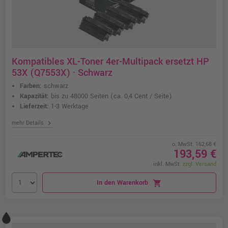
Kompatibles XL-Toner 4er-Multipack ersetzt HP
53X (Q7553X) · Schwarz
Farben:
schwarz
Kapazität:
bis zu 48000 Seiten
(ca. 0,4 Cent / Seite)
Lieferzeit:
1-3 Werktage
chevron_right
mehr Details
o. MwSt. 162,68 €
193,59 €
inkl. MwSt.
zzgl. Versand
In den Warenkorb
shopping_cart