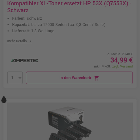
Kompatibler XL-Toner ersetzt HP 53X (Q7553X) ·
Schwarz
Farben:
schwarz
Kapazität:
bis zu 12000 Seiten
(ca. 0,3 Cent / Seite)
Lieferzeit:
1-3 Werktage
chevron_right
mehr Details
o. MwSt. 29,40 €
34,99 €
inkl. MwSt.
zzgl. Versand
In den Warenkorb
shopping_cart