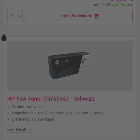
inkl. MwSt.
zzgl. Versand
In den Warenkorb
shopping_cart
HP 53A Toner (Q7553A) · Schwarz
Farben:
schwarz
Kapazität:
bis zu 3000 Seiten
(ca. 2,9 Cent / Seite)
Lieferzeit:
1-2 Werktage
chevron_right
mehr Details