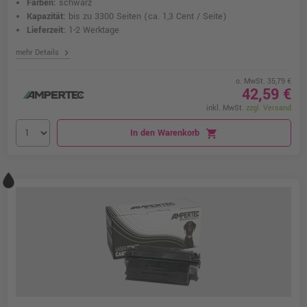
Farben:
schwarz
Kapazität:
bis zu 3300 Seiten
(ca. 1,3 Cent / Seite)
Lieferzeit:
1-2 Werktage
chevron_right
mehr Details
o. MwSt. 35,79 €
42,59 €
inkl. MwSt.
zzgl. Versand
In den Warenkorb
shopping_cart