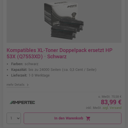
Kompatibles XL-Toner Doppelpack ersetzt HP
53X (Q7553XD) · Schwarz
Farben:
schwarz
Kapazität:
bis zu 24000 Seiten
(ca. 0,3 Cent / Seite)
Lieferzeit:
1-3 Werktage
chevron_right
mehr Details
o. MwSt. 70,58 €
83,99 €
inkl. MwSt.
zzgl. Versand
In den Warenkorb
shopping_cart