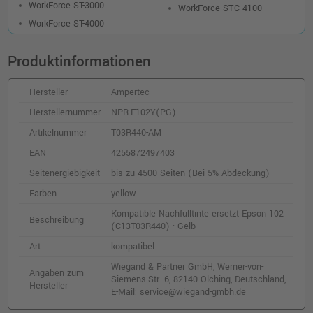
WorkForce ST-3000
WorkForce ST-C 4100
WorkForce ST-4000
Produktinformationen
Hersteller
Ampertec
Herstellernummer
NPR-E102Y(PG)
Artikelnummer
T03R440-AM
EAN
4255872497403
Seitenergiebigkeit
bis zu 4500 Seiten (Bei 5% Abdeckung)
Farben
yellow
Kompatible Nachfülltinte ersetzt Epson 102
Beschreibung
(C13T03R440) · Gelb
Art
kompatibel
Wiegand & Partner GmbH, Werner-von-
Angaben zum
Siemens-Str. 6, 82140 Olching, Deutschland,
Hersteller
E-Mail: service@wiegand-gmbh.de