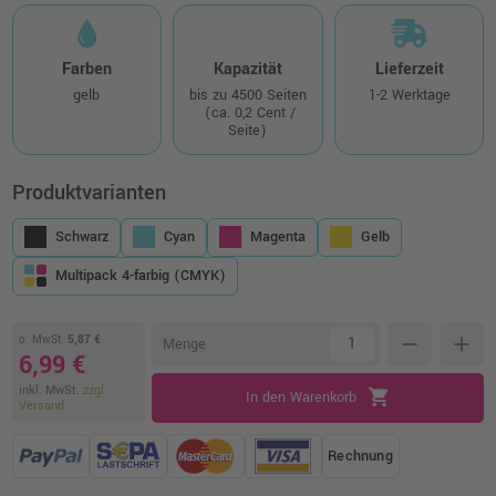
Farben
Kapazität
Lieferzeit
gelb
bis zu 4500 Seiten
1-2 Werktage
(ca. 0,2 Cent /
Seite)
Produktvarianten
Schwarz
Cyan
Magenta
Gelb
Multipack 4-farbig (CMYK)
o. MwSt.
5,87 €
remove
add
Menge
6,99 €
inkl. MwSt.
zzgl.
shopping_cart
In den Warenkorb
Versand
Rechnung