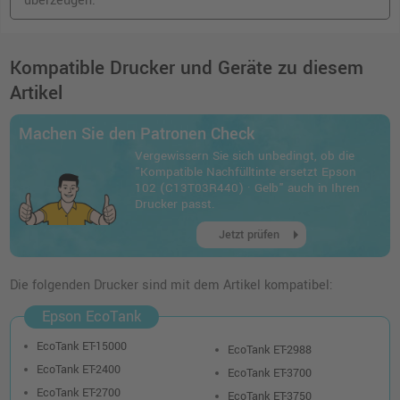
überzeugen.
Kompatible Drucker und Geräte zu diesem
Artikel
Machen Sie den Patronen Check
Vergewissern Sie sich unbedingt, ob die
"Kompatible Nachfülltinte ersetzt Epson
102 (C13T03R440) · Gelb" auch in Ihren
Drucker passt.
arrow_right
Jetzt prüfen
Die folgenden Drucker sind mit dem Artikel kompatibel:
Epson EcoTank
EcoTank ET-15000
EcoTank ET-2988
EcoTank ET-2400
EcoTank ET-3700
EcoTank ET-2700
EcoTank ET-3750