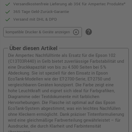
Versandkostenfreie Lieferung ab 35€ für Ampertec Produkte*
365 Tage Geld-Zurück-Garantie
Versand mit DHL & DPD
help
arrow_circle_down
kompatible Drucker & Geräte anzeigen
Über diesen Artikel
Die Ampertec Nachfülltinte als Ersatz für die Epson 102
(C13T03R440) in Gelb bietet zuverlässige Farbstabilität und
eine Druckkapazität von bis zu 4.500 Seiten bei 5 %
Abdeckung. Sie ist speziell für den Einsatz in Epson
EcoTank-Modellen wie der ET-2700-Serie, ET-2750 und
vergleichbaren Geräten konzipiert. Die Farbe zeigt eine
hohe Leuchtkraft und eignet sich ideal für Farbgrafiken,
Diagramme oder Textdokumente mit farblichen
Hervorhebungen. Die Flasche ist optimal auf das Epson
EcoTank-System abgestimmt, was ein leichtes Nachfüllen
ohne Kleckern ermöglicht. Dank präziser Tintenformulierung
wird eine gleichmäßige Farbverteilung gewährleistet – für
Ausdrucke, die durch Klarheit und Farbintensität