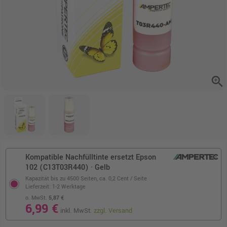
zoom_in
Kompatible Nachfülltinte ersetzt Epson
102 (C13T03R440) · Gelb
Kapazität bis zu 4500 Seiten,
ca. 0,2 Cent / Seite
Lieferzeit: 1-2 Werktage
o. MwSt.
5,87 €
6,99 €
inkl. MwSt.
zzgl. Versand