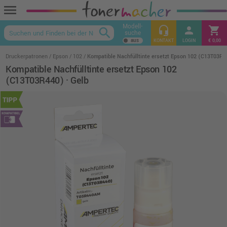
menu
Modell-
headset_mic
person
shopping_cart
search
suche
keyboard_arrow_up
KONTAKT
LOGIN
€ 0,00
Druckerpatronen
Epson
102
Kompatible Nachfülltinte ersetzt Epson 102 (C13T03R44
Kompatible Nachfülltinte ersetzt Epson 102
(C13T03R440) · Gelb