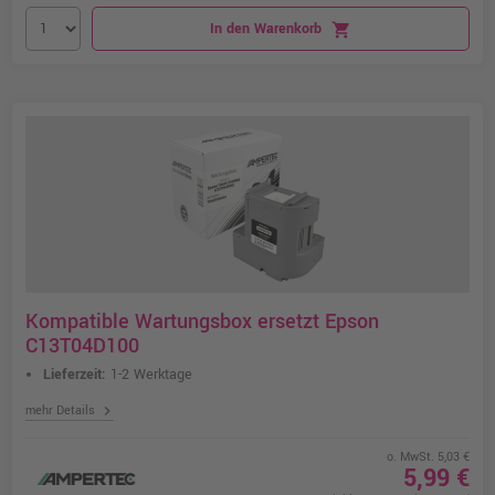
In den Warenkorb
shopping_cart
Kompatible Wartungsbox ersetzt Epson
C13T04D100
Lieferzeit:
1-2 Werktage
chevron_right
mehr Details
o. MwSt. 5,03 €
5,99 €