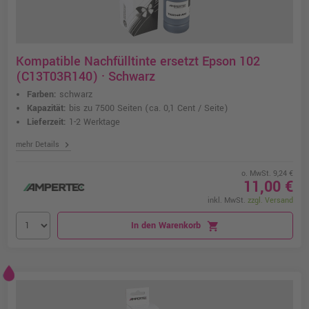
Kompatible Nachfülltinte ersetzt Epson 102
(C13T03R140) · Schwarz
Farben:
schwarz
Kapazität:
bis zu 7500 Seiten
(ca. 0,1 Cent / Seite)
Lieferzeit:
1-2 Werktage
chevron_right
mehr Details
o. MwSt. 9,24 €
11,00 €
inkl. MwSt.
zzgl. Versand
In den Warenkorb
shopping_cart