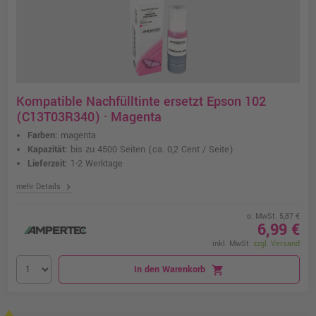
Kompatible Nachfülltinte ersetzt Epson 102
(C13T03R340) · Magenta
Farben:
magenta
Kapazität:
bis zu 4500 Seiten
(ca. 0,2 Cent / Seite)
Lieferzeit:
1-2 Werktage
chevron_right
mehr Details
o. MwSt. 5,87 €
6,99 €
inkl. MwSt.
zzgl. Versand
In den Warenkorb
shopping_cart