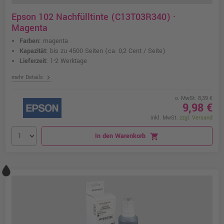
Epson 102 Nachfülltinte (C13T03R340) ·
Magenta
Farben:
magenta
Kapazität:
bis zu 4500 Seiten
(ca. 0,2 Cent / Seite)
Lieferzeit:
1-2 Werktage
chevron_right
mehr Details
o. MwSt. 8,39 €
9,98 €
inkl. MwSt.
zzgl. Versand
In den Warenkorb
shopping_cart