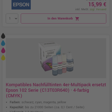
15,99 €
inkl. MwSt.
zzgl. Versand
In den Warenkorb
shopping_cart
Kompatibles Nachfülltinten 4er-Multipack ersetzt
Epson 102 Serie (C13T03R640) · 4-farbig
(CMYK)
Farben:
schwarz, cyan, magenta, yellow
Kapazität:
bis zu 21000 Seiten
(ca. 0,1 Cent / Seite)