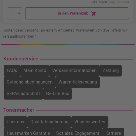
inkl. MwSt.
zzgl. Versand
In den Warenkorb
shopping_cart
Kostenloser Versand: ab einem Ampertec Warenwert von 35€ liefern wir
versandkostenfrei!¹
Kundenservice
FAQs
Mein Konto
Versandinformationen
Zahlung
Gutscheinbedingungen
Warenrücksendung
SEPA-Lastschrift
Re-Life Box
Tonermacher
Über uns
Qualitätssicherung
Wissenswertes
Hausmarken-Garantie
Soziales Engagement
Karriere