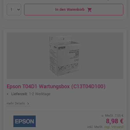
In den Warenkorb
shopping_cart
Epson T04D1 Wartungsbox (C13T04D100)
Lieferzeit:
1-2 Werktage
chevron_right
mehr Details
o. MwSt. 7,55 €
8,98 €
inkl. MwSt.
zzgl. Versand