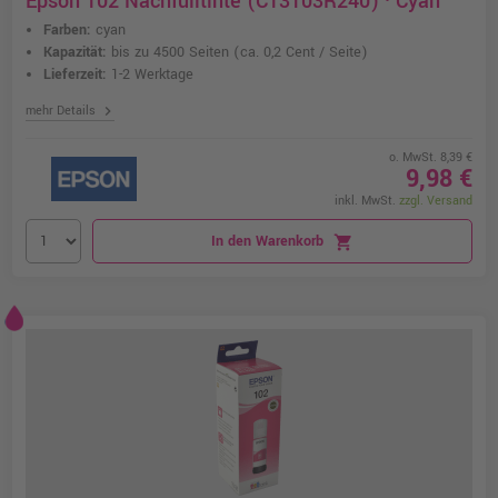
Epson 102 Nachfülltinte (C13T03R240) · Cyan
Farben:
cyan
Kapazität:
bis zu 4500 Seiten
(ca. 0,2 Cent / Seite)
Lieferzeit:
1-2 Werktage
chevron_right
mehr Details
o. MwSt. 8,39 €
9,98 €
inkl. MwSt.
zzgl. Versand
In den Warenkorb
shopping_cart