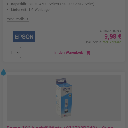
Kapazität:
bis zu 4500 Seiten
(ca. 0,2 Cent / Seite)
Lieferzeit:
1-2 Werktage
chevron_right
mehr Details
o. MwSt. 8,39 €
9,98 €
inkl. MwSt.
zzgl. Versand
In den Warenkorb
shopping_cart