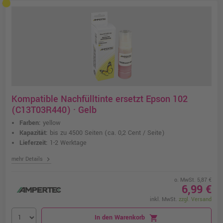
Kompatible Nachfülltinte ersetzt Epson 102
(C13T03R440) · Gelb
Farben:
yellow
Kapazität:
bis zu 4500 Seiten
(ca. 0,2 Cent / Seite)
Lieferzeit:
1-2 Werktage
chevron_right
mehr Details
o. MwSt. 5,87 €
6,99 €
inkl. MwSt.
zzgl. Versand
In den Warenkorb
shopping_cart