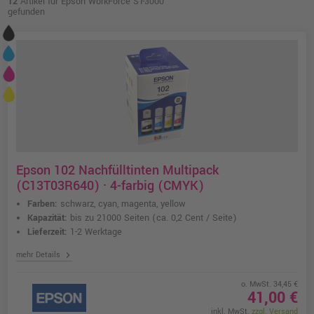
12
Artikel für Epson WorkForce ST-3000
gefunden
Epson 102 Nachfülltinten Multipack
(C13T03R640) · 4-farbig (CMYK)
Farben:
schwarz, cyan, magenta, yellow
Kapazität:
bis zu 21000 Seiten
(ca. 0,2 Cent / Seite)
Lieferzeit:
1-2 Werktage
chevron_right
mehr Details
o. MwSt. 34,45 €
41,00 €
inkl. MwSt.
zzgl. Versand