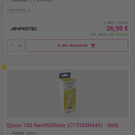
Lieferzeit:
1-2 Werktage
chevron_right
mehr Details
o. MwSt. 22,68 €
26,99 €
inkl. MwSt.
zzgl. Versand
In den Warenkorb
shopping_cart
Epson 102 Nachfülltinte (C13T03R440) · Gelb
Farben:
yellow