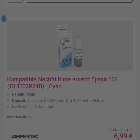
Kompatible Nachfülltinte ersetzt Epson 102
(C13T03R240) · Cyan
Farben:
cyan
Kapazität:
bis zu 4500 Seiten
(ca. 0,2 Cent / Seite)
Lieferzeit:
1-2 Werktage
chevron_right
mehr Details
o. MwSt. 5,87 €
6,99 €