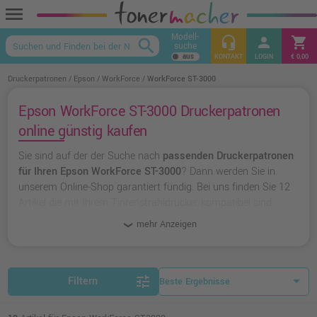
menu
Modell-
headset_mic
person
shopping_cart
search
suche
keyboard_arrow_up
KONTAKT
LOGIN
€ 0,00
Druckerpatronen
Epson
WorkForce
WorkForce ST-3000
Epson WorkForce ST-3000 Druckerpatronen
online günstig kaufen
Sie sind auf der der Suche nach
passenden Druckerpatronen
für Ihren Epson WorkForce ST-3000
? Dann werden Sie in
unserem Online-Shop garantiert fündig. Bei uns finden Sie 12
Artikel die mit Ihrem Tintenstrahldrucker kompatibel sind.
Dabei können Sie aus
originalen Druckerpatronen von Epson
mehr Anzeigen
wählen oder zu
unserer Hausmarke Ampertec
greifen.
tune
Filtern