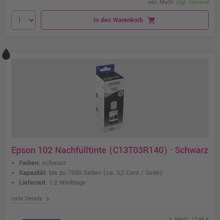
inkl. MwSt.
zzgl. Versand
In den Warenkorb
shopping_cart
Epson 102 Nachfülltinte (C13T03R140) · Schwarz
Farben:
schwarz
Kapazität:
bis zu 7500 Seiten
(ca. 0,2 Cent / Seite)
Lieferzeit:
1-2 Werktage
chevron_right
mehr Details
o. MwSt. 13,44 €