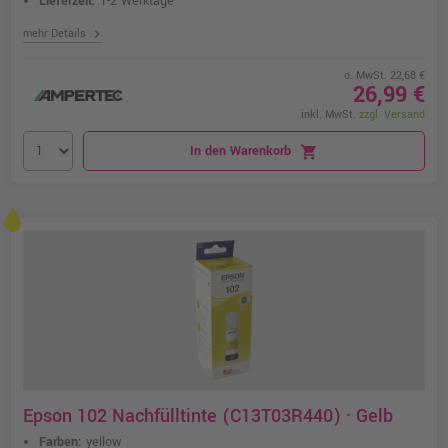
Lieferzeit:
1-2 Werktage
chevron_right
mehr Details
o. MwSt. 22,68 €
26,99 €
inkl. MwSt.
zzgl. Versand
In den Warenkorb
shopping_cart
Epson 102 Nachfülltinte (C13T03R440) · Gelb
Farben:
yellow