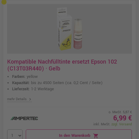
Kompatible Nachfülltinte ersetzt Epson 102
(C13T03R440) · Gelb
Farben:
yellow
Kapazität:
bis zu 4500 Seiten
(ca. 0,2 Cent / Seite)
Lieferzeit:
1-2 Werktage
chevron_right
mehr Details
o. MwSt. 5,87 €
6,99 €
inkl. MwSt.
zzgl. Versand
In den Warenkorb
shopping_cart