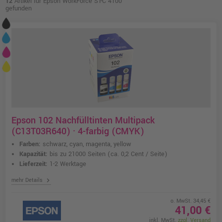
12
Artikel für Epson WorkForce ST-C 4100
gefunden
Epson 102 Nachfülltinten Multipack
(C13T03R640) · 4-farbig (CMYK)
Farben:
schwarz, cyan, magenta, yellow
Kapazität:
bis zu 21000 Seiten
(ca. 0,2 Cent / Seite)
Lieferzeit:
1-2 Werktage
chevron_right
mehr Details
o. MwSt. 34,45 €
41,00 €
inkl. MwSt.
zzgl. Versand