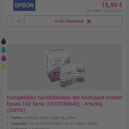
15,99 €
inkl. MwSt.
zzgl. Versand
In den Warenkorb
shopping_cart
Kompatibles Nachfülltinten 4er-Multipack ersetzt
Epson 102 Serie (C13T03R640) · 4-farbig
(CMYK)
Farben:
schwarz, cyan, magenta, yellow
Kapazität:
bis zu 21000 Seiten
(ca. 0,1 Cent / Seite)