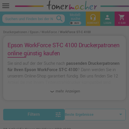
menu
Modell-
headset_mic
person
shopping_cart
search
suche
keyboard_arrow_up
KONTAKT
LOGIN
€ 0,00
Druckerpatronen
Epson
WorkForce
WorkForce ST-C 4100
Epson WorkForce ST-C 4100 Druckerpatronen
online günstig kaufen
Sie sind auf der der Suche nach
passenden Druckerpatronen
für Ihren Epson WorkForce ST-C 4100
? Dann werden Sie in
unserem Online-Shop garantiert fündig. Bei uns finden Sie 12
Artikel die mit Ihrem Tintenstrahldrucker kompatibel sind.
Dabei können Sie aus
originalen Druckerpatronen von Epson
mehr Anzeigen
wählen oder zu
unserer Hausmarke Ampertec
greifen.
tune
Filtern