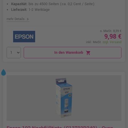
Kapazität:
bis zu 4500 Seiten
(ca. 0,2 Cent / Seite)
Lieferzeit:
1-2 Werktage
chevron_right
mehr Details
o. MwSt. 8,39 €
9,98 €
inkl. MwSt.
zzgl. Versand
In den Warenkorb
shopping_cart