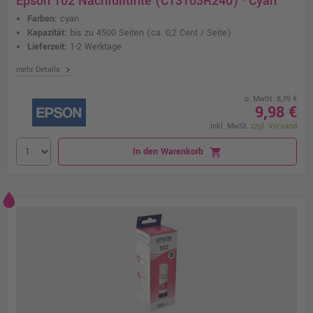
Epson 102 Nachfülltinte (C13T03R240) · Cyan
Farben:
cyan
Kapazität:
bis zu 4500 Seiten
(ca. 0,2 Cent / Seite)
Lieferzeit:
1-2 Werktage
chevron_right
mehr Details
o. MwSt. 8,39 €
9,98 €
inkl. MwSt.
zzgl. Versand
In den Warenkorb
shopping_cart