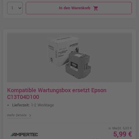
In den Warenkorb
shopping_cart
Kompatible Wartungsbox ersetzt Epson
C13T04D100
Lieferzeit:
1-2 Werktage
chevron_right
mehr Details
o. MwSt. 5,03 €
5,99 €