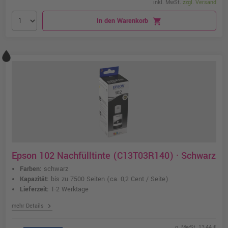
inkl. MwSt.
zzgl. Versand
In den Warenkorb
shopping_cart
Epson 102 Nachfülltinte (C13T03R140) · Schwarz
Farben:
schwarz
Kapazität:
bis zu 7500 Seiten
(ca. 0,2 Cent / Seite)
Lieferzeit:
1-2 Werktage
chevron_right
mehr Details
o. MwSt. 13,44 €