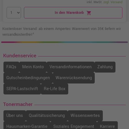
inkl. MwSt.
zzgl. Versand
In den Warenkorb
shopping_cart
Kostenloser Versand: ab einem Ampertec Warenwert von 35€ liefern wir
versandkostenfrei!¹
Kundenservice
FAQs
Mein Konto
Versandinformationen
Zahlung
Gutscheinbedingungen
Warenrücksendung
SEPA-Lastschrift
Re-Life Box
Tonermacher
Über uns
Qualitätssicherung
Wissenswertes
Hausmarken-Garantie
Soziales Engagement
Karriere