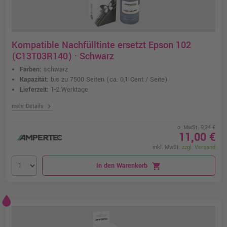
Kompatible Nachfülltinte ersetzt Epson 102
(C13T03R140) · Schwarz
Farben:
schwarz
Kapazität:
bis zu 7500 Seiten
(ca. 0,1 Cent / Seite)
Lieferzeit:
1-2 Werktage
chevron_right
mehr Details
o. MwSt. 9,24 €
11,00 €
inkl. MwSt.
zzgl. Versand
In den Warenkorb
shopping_cart