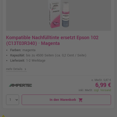
Kompatible Nachfülltinte ersetzt Epson 102
(C13T03R340) · Magenta
Farben:
magenta
Kapazität:
bis zu 4500 Seiten
(ca. 0,2 Cent / Seite)
Lieferzeit:
1-2 Werktage
chevron_right
mehr Details
o. MwSt. 5,87 €
6,99 €
inkl. MwSt.
zzgl. Versand
In den Warenkorb
shopping_cart