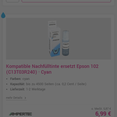
Kompatible Nachfülltinte ersetzt Epson 102
(C13T03R240) · Cyan
Farben:
cyan
Kapazität:
bis zu 4500 Seiten
(ca. 0,2 Cent / Seite)
Lieferzeit:
1-2 Werktage
chevron_right
mehr Details
o. MwSt. 5,87 €
6,99 €