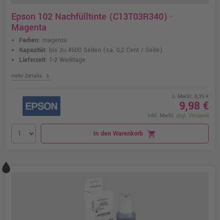
Epson 102 Nachfülltinte (C13T03R340) ·
Magenta
Farben:
magenta
Kapazität:
bis zu 4500 Seiten
(ca. 0,2 Cent / Seite)
Lieferzeit:
1-2 Werktage
chevron_right
mehr Details
o. MwSt. 8,39 €
9,98 €
inkl. MwSt.
zzgl. Versand
In den Warenkorb
shopping_cart