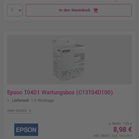
In den Warenkorb
shopping_cart
Epson T04D1 Wartungsbox (C13T04D100)
Lieferzeit:
1-2 Werktage
chevron_right
mehr Details
o. MwSt. 7,55 €
8,98 €
inkl. MwSt.
zzgl. Versand