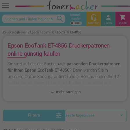
menu
Modell-
headset_mic
person
shopping_cart
search
suche
keyboard_arrow_up
KONTAKT
LOGIN
€ 0,00
Druckerpatronen
Epson
EcoTank
EcoTank ET-4856
Epson EcoTank ET-4856 Druckerpatronen
online günstig kaufen
Sie sind auf der der Suche nach
passenden Druckerpatronen
für Ihren Epson EcoTank ET-4856
? Dann werden Sie in
unserem Online-Shop garantiert fündig. Bei uns finden Sie 12
Artikel die mit Ihrem Tintenstrahldrucker kompatibel sind.
Dabei können Sie aus
originalen Druckerpatronen von Epson
mehr Anzeigen
wählen oder zu
unserer Hausmarke Ampertec
greifen.
tune
Filtern