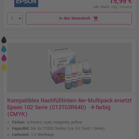
15,99 €
inkl. MwSt.
zzgl. Versand
In den Warenkorb
shopping_cart
Kompatibles Nachfülltinten 4er-Multipack ersetzt
Epson 102 Serie (C13T03R640) · 4-farbig
(CMYK)
Farben:
schwarz, cyan, magenta, yellow
Kapazität:
bis zu 21000 Seiten
(ca. 0,1 Cent / Seite)
Lieferzeit:
1-2 Werktage