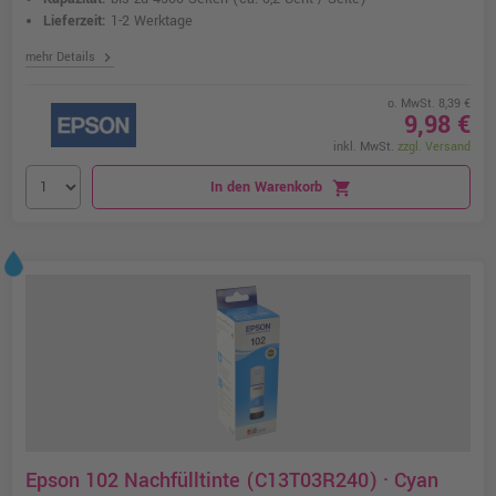
Lieferzeit:
1-2 Werktage
chevron_right
mehr Details
o. MwSt. 8,39 €
9,98 €
inkl. MwSt.
zzgl. Versand
In den Warenkorb
shopping_cart
Epson 102 Nachfülltinte (C13T03R240) · Cyan