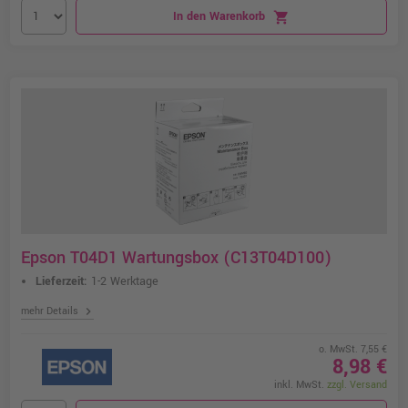
In den Warenkorb
shopping_cart
Epson T04D1 Wartungsbox (C13T04D100)
Lieferzeit:
1-2 Werktage
chevron_right
mehr Details
o. MwSt. 7,55 €
8,98 €
inkl. MwSt.
zzgl. Versand