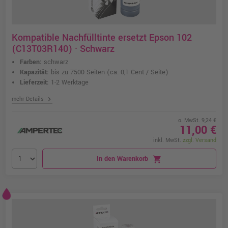
Kompatible Nachfülltinte ersetzt Epson 102
(C13T03R140) · Schwarz
Farben:
schwarz
Kapazität:
bis zu 7500 Seiten
(ca. 0,1 Cent / Seite)
Lieferzeit:
1-2 Werktage
chevron_right
mehr Details
o. MwSt. 9,24 €
11,00 €
inkl. MwSt.
zzgl. Versand
In den Warenkorb
shopping_cart