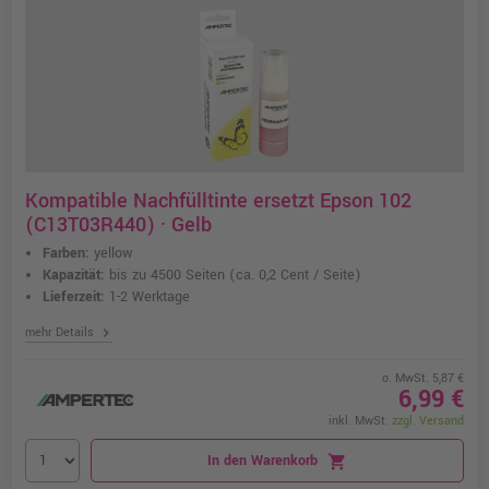
Kompatible Nachfülltinte ersetzt Epson 102
(C13T03R440) · Gelb
Farben:
yellow
Kapazität:
bis zu 4500 Seiten
(ca. 0,2 Cent / Seite)
Lieferzeit:
1-2 Werktage
chevron_right
mehr Details
o. MwSt. 5,87 €
6,99 €
inkl. MwSt.
zzgl. Versand
In den Warenkorb
shopping_cart