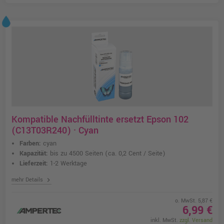
Kompatible Nachfülltinte ersetzt Epson 102
(C13T03R240) · Cyan
Farben:
cyan
Kapazität:
bis zu 4500 Seiten
(ca. 0,2 Cent / Seite)
Lieferzeit:
1-2 Werktage
chevron_right
mehr Details
o. MwSt. 5,87 €
6,99 €
inkl. MwSt.
zzgl. Versand