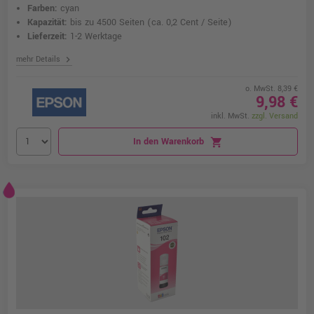
Farben:
cyan
Kapazität:
bis zu 4500 Seiten
(ca. 0,2 Cent / Seite)
Lieferzeit:
1-2 Werktage
chevron_right
mehr Details
o. MwSt. 8,39 €
9,98 €
inkl. MwSt.
zzgl. Versand
In den Warenkorb
shopping_cart