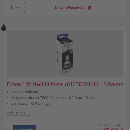
In den Warenkorb
shopping_cart
Epson 102 Nachfülltinte (C13T03R140) · Schwarz
Farben:
schwarz
Kapazität:
bis zu 7500 Seiten
(ca. 0,2 Cent / Seite)
Lieferzeit:
1-2 Werktage
chevron_right
mehr Details
o. MwSt. 13,44 €