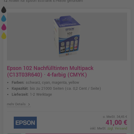
12
Artikel für Epson EcoTank ET-4856 gefunden
Epson 102 Nachfülltinten Multipack
(C13T03R640) · 4-farbig (CMYK)
Farben:
schwarz, cyan, magenta, yellow
Kapazität:
bis zu 21000 Seiten
(ca. 0,2 Cent / Seite)
Lieferzeit:
1-2 Werktage
chevron_right
mehr Details
o. MwSt. 34,45 €
41,00 €
inkl. MwSt.
zzgl. Versand