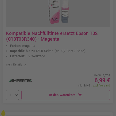
Kompatible Nachfülltinte ersetzt Epson 102
(C13T03R340) · Magenta
Farben:
magenta
Kapazität:
bis zu 4500 Seiten
(ca. 0,2 Cent / Seite)
Lieferzeit:
1-2 Werktage
chevron_right
mehr Details
o. MwSt. 5,87 €
6,99 €
inkl. MwSt.
zzgl. Versand
In den Warenkorb
shopping_cart