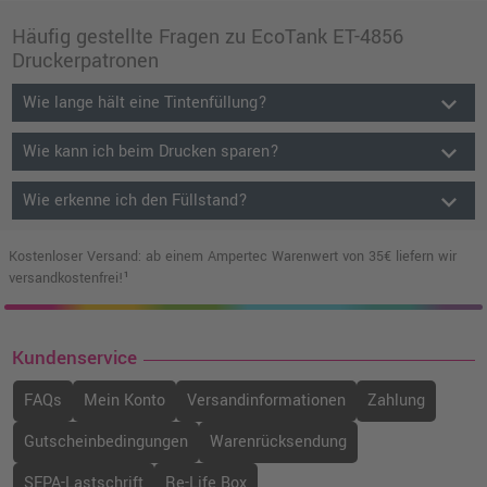
Häufig gestellte Fragen zu EcoTank ET-4856
Druckerpatronen
keyboard_arrow_down
Wie lange hält eine Tintenfüllung?
keyboard_arrow_down
Wie kann ich beim Drucken sparen?
keyboard_arrow_down
Wie erkenne ich den Füllstand?
Kostenloser Versand: ab einem Ampertec Warenwert von 35€ liefern wir
versandkostenfrei!¹
Kundenservice
FAQs
Mein Konto
Versandinformationen
Zahlung
Gutscheinbedingungen
Warenrücksendung
SEPA-Lastschrift
Re-Life Box