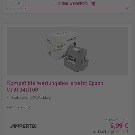
In den Warenkorb
shopping_cart
Kompatible Wartungsbox ersetzt Epson
C13T04D100
Lieferzeit:
1-2 Werktage
chevron_right
mehr Details
o. MwSt. 5,03 €
5,99 €
inkl. MwSt.
zzgl. Versand