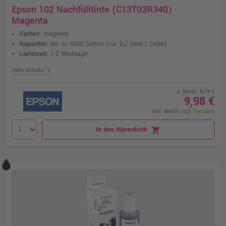
Epson 102 Nachfülltinte (C13T03R340) ·
Magenta
Farben:
magenta
Kapazität:
bis zu 4500 Seiten
(ca. 0,2 Cent / Seite)
Lieferzeit:
1-2 Werktage
chevron_right
mehr Details
o. MwSt. 8,39 €
9,98 €
inkl. MwSt.
zzgl. Versand
In den Warenkorb
shopping_cart