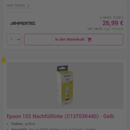
chevron_right
mehr Details
o. MwSt. 22,68 €
26,99 €
inkl. MwSt.
zzgl. Versand
In den Warenkorb
shopping_cart
Epson 102 Nachfülltinte (C13T03R440) · Gelb
Farben:
yellow
Kapazität:
bis zu 4500 Seiten
(ca. 0,2 Cent / Seite)