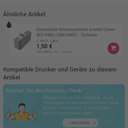
Ähnliche Artikel:
Kompatible Druckerpatrone ersetzt Canon
BCI-24BK (6881A002) · Schwarz
o. MwSt.
1,26 €
1,50 €
shopping_cart
inkl. MwSt.
zzgl. Versand
Kompatible Drucker und Geräte zu diesem
Artikel
Machen Sie den Patronen Check
Vergewissern Sie sich unbedingt, ob die
"Kompatible Druckerpatrone ersetzt Canon
BCI-24C (6882A002) · 3-farbig (CMY)"
auch in Ihren Drucker passt.
arrow_right
Jetzt prüfen