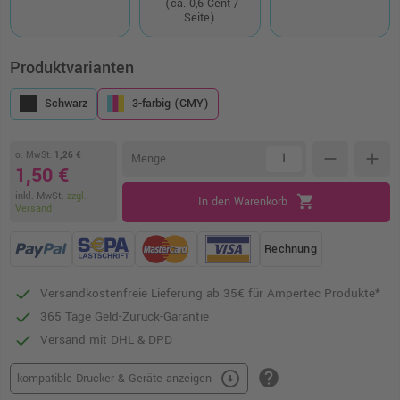
(ca. 0,6 Cent /
Seite)
Produktvarianten
Schwarz
3-farbig (CMY)
o. MwSt.
1,26 €
remove
add
Menge
1,50 €
inkl. MwSt.
zzgl.
shopping_cart
In den Warenkorb
Versand
Rechnung
Versandkostenfreie Lieferung ab 35€ für Ampertec Produkte*
365 Tage Geld-Zurück-Garantie
Versand mit DHL & DPD
help
arrow_circle_down
kompatible Drucker & Geräte anzeigen