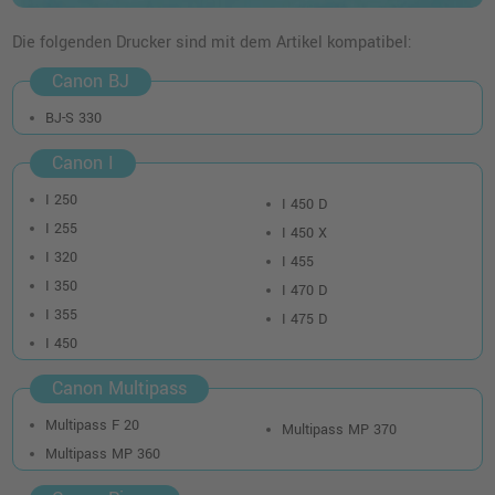
Die folgenden Drucker sind mit dem Artikel kompatibel:
Canon BJ
BJ-S 330
Canon I
I 250
I 450 D
I 255
I 450 X
I 320
I 455
I 350
I 470 D
I 355
I 475 D
I 450
Canon Multipass
Multipass F 20
Multipass MP 370
Multipass MP 360