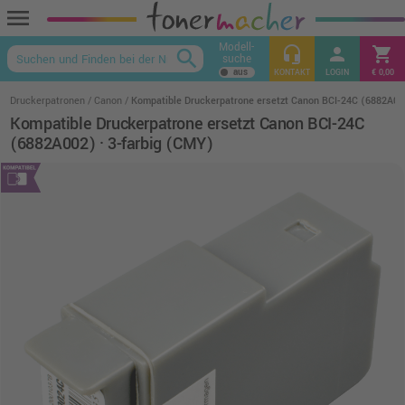
menu
Modell-
headset_mic
person
shopping_cart
search
suche
keyboard_arrow_up
KONTAKT
LOGIN
€ 0,00
Druckerpatronen
Canon
Kompatible Druckerpatrone ersetzt Canon BCI-24C (6882A002
Kompatible Druckerpatrone ersetzt Canon BCI-24C
(6882A002) · 3-farbig (CMY)