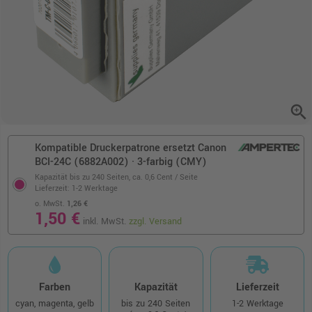
zoom_in
Kompatible Druckerpatrone ersetzt Canon
BCI-24C (6882A002) · 3-farbig (CMY)
Kapazität bis zu 240 Seiten,
ca. 0,6 Cent / Seite
Lieferzeit: 1-2 Werktage
o. MwSt.
1,26 €
1,50 €
inkl. MwSt.
zzgl. Versand
Farben
Kapazität
Lieferzeit
cyan, magenta, gelb
bis zu 240 Seiten
1-2 Werktage