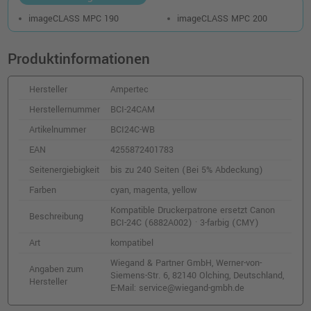
imageCLASS MPC 190
imageCLASS MPC 200
Produktinformationen
Hersteller
Ampertec
Herstellernummer
BCI-24CAM
Artikelnummer
BCI24C-WB
EAN
4255872401783
Seitenergiebigkeit
bis zu 240 Seiten (Bei 5% Abdeckung)
Farben
cyan, magenta, yellow
Kompatible Druckerpatrone ersetzt Canon
Beschreibung
BCI-24C (6882A002) · 3-farbig (CMY)
Art
kompatibel
Wiegand & Partner GmbH, Werner-von-
Angaben zum
Siemens-Str. 6, 82140 Olching, Deutschland,
Hersteller
E-Mail: service@wiegand-gmbh.de