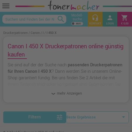
menu
Modell-
headset_mic
person
shopping_cart
search
suche
keyboard_arrow_up
KONTAKT
LOGIN
€ 0,00
Druckerpatronen
Canon
I
I 450 X
Canon I 450 X Druckerpatronen online günstig
kaufen
Sie sind auf der der Suche nach
passenden Druckerpatronen
für Ihren Canon I 450 X
? Dann werden Sie in unserem Online-
Shop garantiert fündig. Bei uns finden Sie 2 Artikel die mit
Ihrem Tintenstrahldrucker kompatibel sind. Dabei können Sie
aus
originalen Druckerpatronen von Canon
wählen oder zu
mehr Anzeigen
unserer Hausmarke Ampertec
greifen.
tune
Filtern