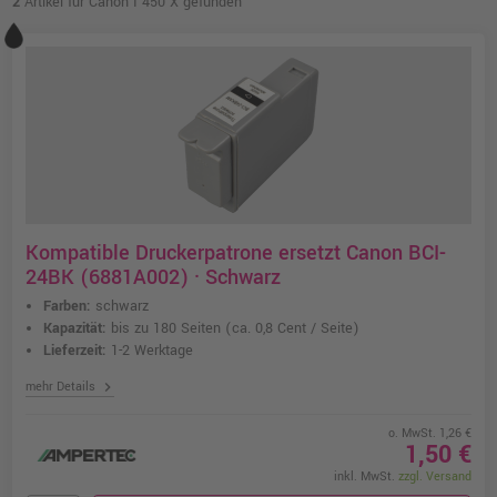
2
Artikel für Canon I 450 X gefunden
Kompatible Druckerpatrone ersetzt Canon BCI-
24BK (6881A002) · Schwarz
Farben:
schwarz
Kapazität:
bis zu 180 Seiten
(ca. 0,8 Cent / Seite)
Lieferzeit:
1-2 Werktage
chevron_right
mehr Details
o. MwSt. 1,26 €
1,50 €
inkl. MwSt.
zzgl. Versand