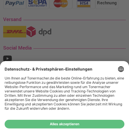
Rechnung
Versand
Social Media
¹ Nur gültig für den Versand innerhalb Deutschlands. Befindet sich ein Warenwert
von mindestens 35€ (inkl. Mwst.) an Ampertec Artikeln in Ihrem Warenkorb, ist der
Versand für Sie kostenfrei.