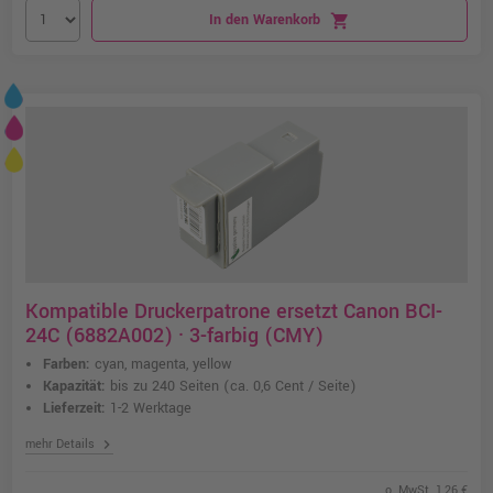
In den Warenkorb
shopping_cart
Kompatible Druckerpatrone ersetzt Canon BCI-
24C (6882A002) · 3-farbig (CMY)
Farben:
cyan, magenta, yellow
Kapazität:
bis zu 240 Seiten
(ca. 0,6 Cent / Seite)
Lieferzeit:
1-2 Werktage
chevron_right
mehr Details
o. MwSt. 1,26 €