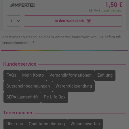
1,50 €
inkl. MwSt.
zzgl. Versand
In den Warenkorb
shopping_cart
Kostenloser Versand: ab einem Ampertec Warenwert von 35€ liefern wir
versandkostenfrei!¹
Kundenservice
FAQs
Mein Konto
Versandinformationen
Zahlung
Gutscheinbedingungen
Warenrücksendung
SEPA-Lastschrift
Re-Life Box
Tonermacher
Über uns
Qualitätssicherung
Wissenswertes