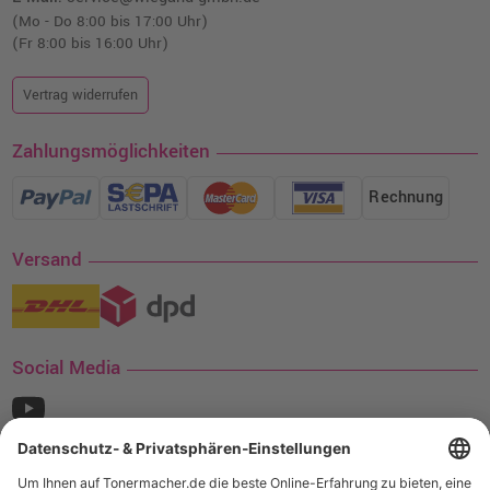
(Mo - Do 8:00 bis 17:00 Uhr)
(Fr 8:00 bis 16:00 Uhr)
Vertrag widerrufen
Zahlungsmöglichkeiten
Rechnung
Versand
Social Media
¹ Nur gültig für den Versand innerhalb Deutschlands. Befindet sich ein Warenwert
von mindestens 35€ (inkl. Mwst.) an Ampertec Artikeln in Ihrem Warenkorb, ist der