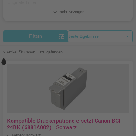
originale Tinten.
mehr Anzeigen
tune
Filtern
2
Artikel für Canon I 320 gefunden
Kompatible Druckerpatrone ersetzt Canon BCI-
24BK (6881A002) · Schwarz
Farben:
schwarz