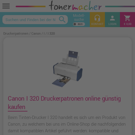
menu
Modell-
headset_mic
person
shopping_cart
search
suche
keyboard_arrow_up
KONTAKT
LOGIN
€ 0,00
Druckerpatronen
Canon
I
I 320
Canon I 320 Druckerpatronen online günstig
kaufen
Beim Tinten-Drucker I 320 handelt es sich um ein Produkt von
Canon, zu welchem bei uns im Online-Shop die nachfolgenden
damit kompatiblen Artikel geführt werden: kompatible und