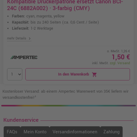
Kompatible Druckerpatrone ersetzt Canon BCI-
24C (6882A002) · 3-farbig (CMY)
Farben:
cyan, magenta, yellow
Kapazität:
bis zu 240 Seiten
(ca. 0,6 Cent / Seite)
Lieferzeit:
1-2 Werktage
chevron_right
mehr Details
o. MwSt. 1,26 €
1,50 €
inkl. MwSt.
zzgl. Versand
In den Warenkorb
shopping_cart
Kostenloser Versand: ab einem Ampertec Warenwert von 35€ liefern wir
versandkostenfrei!¹
Kundenservice
FAQs
Mein Konto
Versandinformationen
Zahlung