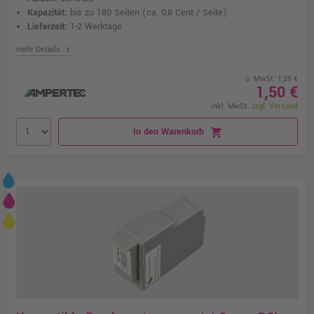
Kapazität:
bis zu 180 Seiten
(ca. 0,8 Cent / Seite)
Lieferzeit:
1-2 Werktage
chevron_right
mehr Details
o. MwSt. 1,26 €
1,50 €
inkl. MwSt.
zzgl. Versand
In den Warenkorb
shopping_cart