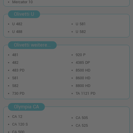
Mercator 10
Olivetti U
U 482
U 581
U 488
U 582
Olivetti weitere...
481
920 P
482
4385 DP
483 PD
8500 HD
581
8600 HD
582
8800 HD
730 PD
TA 1121 PD
Olympia CA
CA 12
CA 505
CA 120 S
CA 525
CA 500