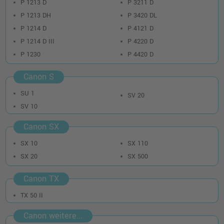
P 1213 D
P 3211 D
P 1213 DH
P 3420 DL
P 1214 D
P 4121 D
P 1214 D III
P 4220 D
P 1230
P 4420 D
Canon S
SU 1
SV 20
SV 10
Canon SX
SX 10
SX 110
SX 20
SX 500
Canon TX
TX 50 II
Canon weitere...