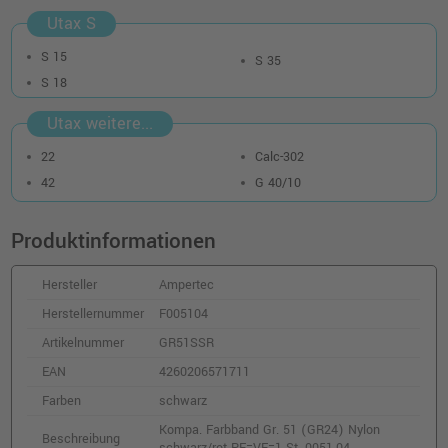
Utax S
S 15
S 35
S 18
Utax weitere...
22
Calc-302
42
G 40/10
Produktinformationen
Hersteller
Ampertec
Herstellernummer
F005104
Artikelnummer
GR51SSR
EAN
4260206571711
Farben
schwarz
Kompa. Farbband Gr. 51 (GR24) Nylon
Beschreibung
schwarz/rot PE=VE=1 St. 0051.04