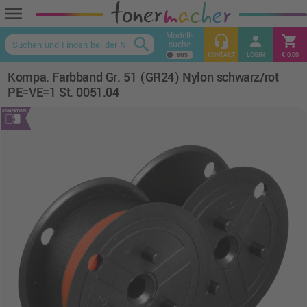
menu
Modell-
headset_mic
person
shopping_cart
search
suche
keyboard_arrow_up
KONTAKT
LOGIN
€ 0,00
Kompa. Farbband Gr. 51 (GR24) Nylon schwarz/rot
PE=VE=1 St. 0051.04