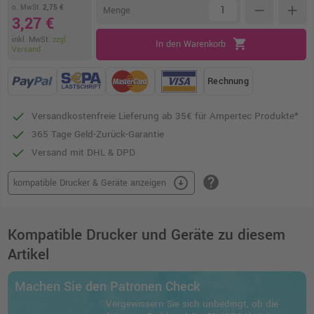
o. MwSt.
2,75 €
remove
add
Menge
3,27 €
inkl. MwSt.
zzgl.
shopping_cart
In den Warenkorb
Versand
Rechnung
Versandkostenfreie Lieferung ab 35€ für Ampertec Produkte*
365 Tage Geld-Zurück-Garantie
Versand mit DHL & DPD
help
arrow_circle_down
kompatible Drucker & Geräte anzeigen
Kompatible Drucker und Geräte zu diesem
Artikel
Machen Sie den Patronen Check
Vergewissern Sie sich unbedingt, ob die