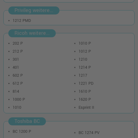
Privileg weitere...
1212 PMD
Ricoh weitere...
202 P
1010 P
212 P
1012 P
301
1210
401
1214 P
602 P
1217
612 P
1221 PD
814
1610 P
1000 P
1620 P
1010
Esprint II
Toshiba BC
BC 1200 P
BC 1274 PV