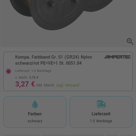
zoom_in
Kompa. Farbband Gr. 51 (GR24) Nylon
schwarz/rot PE=VE=1 St. 0051.04
Lieferzeit: 1-2 Werktage
o. MwSt.
2,75 €
3,27 €
inkl. MwSt.
zzgl. Versand
Farben
Lieferzeit
schwarz
1-2 Werktage