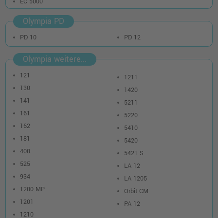
EC 5000
Olympia PD
PD 10
PD 12
Olympia weitere...
121
1211
130
1420
141
5211
161
5220
162
5410
181
5420
400
5421 S
525
LA 12
934
LA 1205
1200 MP
Orbit CM
1201
PA 12
1210