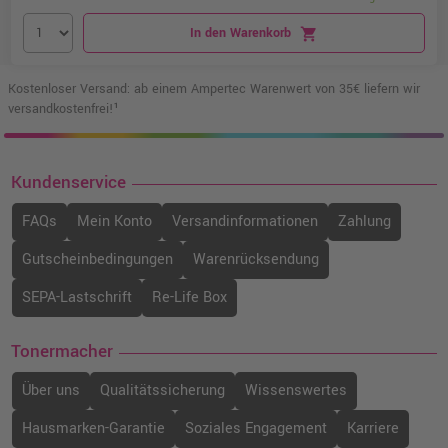
In den Warenkorb
shopping_cart
Kostenloser Versand: ab einem Ampertec Warenwert von 35€ liefern wir
versandkostenfrei!¹
Kundenservice
FAQs
Mein Konto
Versandinformationen
Zahlung
Gutscheinbedingungen
Warenrücksendung
SEPA-Lastschrift
Re-Life Box
Tonermacher
Über uns
Qualitätssicherung
Wissenswertes
Hausmarken-Garantie
Soziales Engagement
Karriere