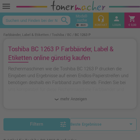
menu
Modell-
headset_mic
person
shopping_cart
search
suche
keyboard_arrow_up
KONTAKT
LOGIN
€ 0,00
Farbbänder, Label & Etiketten
Toshiba
BC
BC 1263 P
Toshiba BC 1263 P Farbbänder, Label &
Etiketten online günstig kaufen
Rechenmaschinen wie die Toshiba BC 1263 P drucken die
Eingaben und Ergebnisse auf einen Endlos-Papierstreifen und
benötigen deshalb ein Farbband zum Betrieb. Finden Sie bei
uns kompatibel für diese Rechenmaschine Farbbänder und
Zubehör-Artikel.
mehr Anzeigen
tune
Filtern