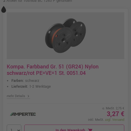
2
Artikel für Toshiba BC 1263 P gefunden
Kompa. Farbband Gr. 51 (GR24) Nylon
schwarz/rot PE=VE=1 St. 0051.04
Farben:
schwarz
Lieferzeit:
1-2 Werktage
chevron_right
mehr Details
o. MwSt. 2,75 €
3,27 €
inkl. MwSt.
zzgl. Versand
In den Warenkorb
shopping_cart