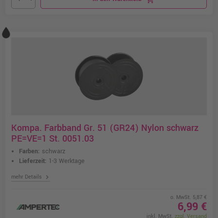
Kompa. Farbband Gr. 51 (GR24) Nylon schwarz
PE=VE=1 St. 0051.03
Farben:
schwarz
Lieferzeit:
1-3 Werktage
chevron_right
mehr Details
o. MwSt. 5,87 €
6,99 €
inkl. MwSt.
zzgl. Versand