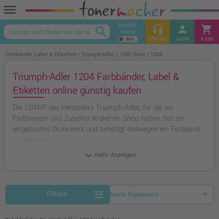
menu
Modell-
headset_mic
person
shopping_cart
search
suche
keyboard_arrow_up
KONTAKT
LOGIN
€ 0,00
Farbbänder, Label & Etiketten
Triumph-Adler
1000 Serie
1204
Triumph-Adler 1204 Farbbänder, Label &
Etiketten online günstig kaufen
Die 1204/P des Herstellers Triumph-Adler, für die wir
Farbbänder und Zubehör-Artikel im Shop haben, hat ein
eingebautes Druckwerk und benötigt deswegen ein Farbband
im Gebrauch.
mehr Anzeigen
tune
Filtern