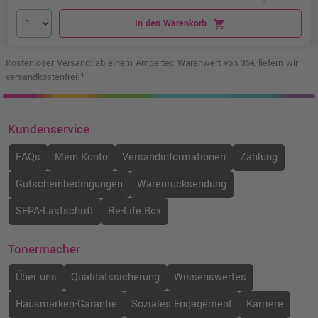
In den Warenkorb
shopping_cart
Kostenloser Versand: ab einem Ampertec Warenwert von 35€ liefern wir
versandkostenfrei!¹
Kundenservice
FAQs
Mein Konto
Versandinformationen
Zahlung
Gutscheinbedingungen
Warenrücksendung
SEPA-Lastschrift
Re-Life Box
Tonermacher
Über uns
Qualitätssicherung
Wissenswertes
Hausmarken-Garantie
Soziales Engagement
Karriere