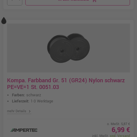
Kompa. Farbband Gr. 51 (GR24) Nylon schwarz
PE=VE=1 St. 0051.03
Farben:
schwarz
Lieferzeit:
1-3 Werktage
chevron_right
mehr Details
o. MwSt. 5,87 €
6,99 €
inkl. MwSt.
zzgl. Versand