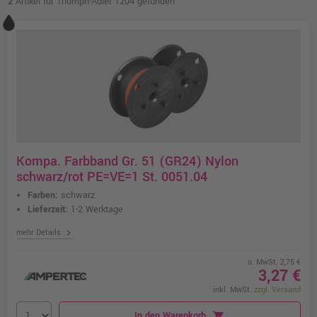
2
Artikel für Triumph-Adler 1204 gefunden
Kompa. Farbband Gr. 51 (GR24) Nylon
schwarz/rot PE=VE=1 St. 0051.04
Farben:
schwarz
Lieferzeit:
1-2 Werktage
chevron_right
mehr Details
o. MwSt. 2,75 €
3,27 €
inkl. MwSt.
zzgl. Versand
In den Warenkorb
shopping_cart