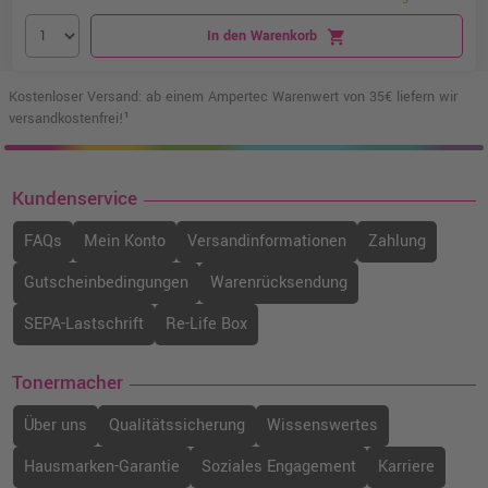
In den Warenkorb
shopping_cart
Kostenloser Versand: ab einem Ampertec Warenwert von 35€ liefern wir
versandkostenfrei!¹
Kundenservice
FAQs
Mein Konto
Versandinformationen
Zahlung
Gutscheinbedingungen
Warenrücksendung
SEPA-Lastschrift
Re-Life Box
Tonermacher
Über uns
Qualitätssicherung
Wissenswertes
Hausmarken-Garantie
Soziales Engagement
Karriere