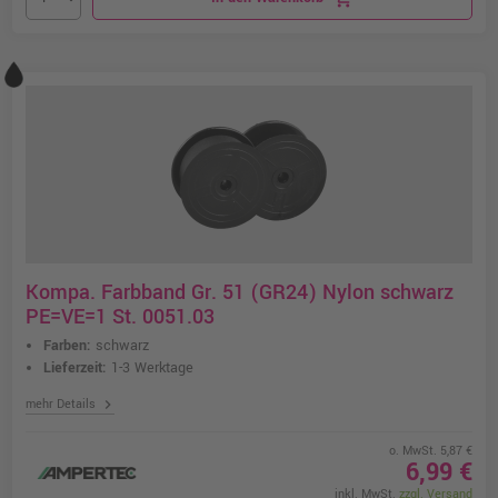
Kompa. Farbband Gr. 51 (GR24) Nylon schwarz
PE=VE=1 St. 0051.03
Farben:
schwarz
Lieferzeit:
1-3 Werktage
chevron_right
mehr Details
o. MwSt. 5,87 €
6,99 €
inkl. MwSt.
zzgl. Versand