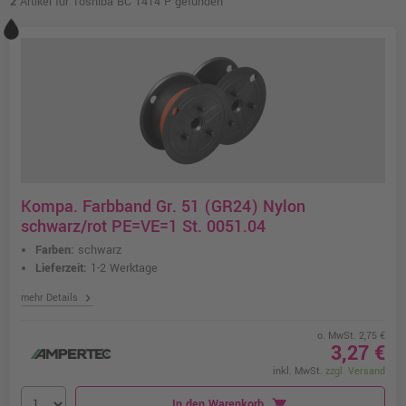
2
Artikel für Toshiba BC 1414 P gefunden
Kompa. Farbband Gr. 51 (GR24) Nylon
schwarz/rot PE=VE=1 St. 0051.04
Farben:
schwarz
Lieferzeit:
1-2 Werktage
chevron_right
mehr Details
o. MwSt. 2,75 €
3,27 €
inkl. MwSt.
zzgl. Versand
In den Warenkorb
shopping_cart