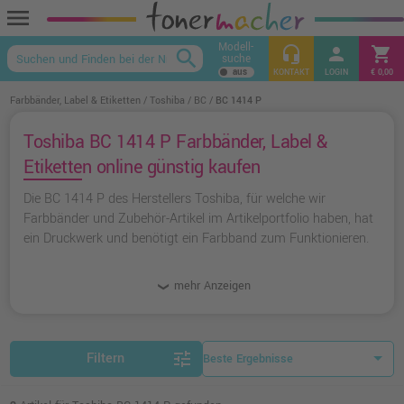
menu
Modell-
headset_mic
person
shopping_cart
search
suche
keyboard_arrow_up
KONTAKT
LOGIN
€ 0,00
Farbbänder, Label & Etiketten
Toshiba
BC
BC 1414 P
Toshiba BC 1414 P Farbbänder, Label &
Etiketten online günstig kaufen
Die BC 1414 P des Herstellers Toshiba, für welche wir
Farbbänder und Zubehör-Artikel im Artikelportfolio haben, hat
ein Druckwerk und benötigt ein Farbband zum Funktionieren.
mehr Anzeigen
tune
Filtern