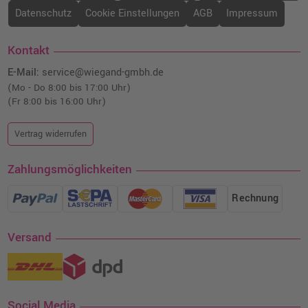
34,99 €
shopping_cart
Datenschutz
Cookie Einstellungen
AGB
Impressum
inkl. MwSt.
zzgl. Versand
Kontakt
HP 711 Druckerpatrone (CZ130A) · Cyan
E-Mail:
service@wiegand-gmbh.de
o. MwSt.
31,08 €
36,99 €
(Mo - Do 8:00 bis 17:00 Uhr)
shopping_cart
(Fr 8:00 bis 16:00 Uhr)
inkl. MwSt.
zzgl. Versand
Vertrag widerrufen
3 kompatible Tinten ersetzt HP CZ136A 711
yellow
Zahlungsmöglichkeiten
o. MwSt.
50,41 €
59,99 €
shopping_cart
inkl. MwSt.
zzgl. Versand
Rechnung
Versand
Social Media