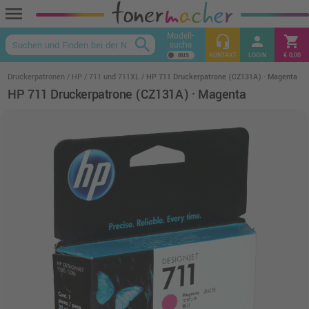
menu
Modell-
headset_mic
person
shopping_cart
search
suche
keyboard_arrow_up
KONTAKT
LOGIN
€ 0,00
Druckerpatronen
HP
711 und 711XL
HP 711 Druckerpatrone (CZ131A) · Magenta
HP 711 Druckerpatrone (CZ131A) · Magenta