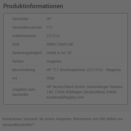
inkl. MwSt.
zzgl. Versand
Produktinformationen
HP 711 Druckerpatronen 3er-Pack
Hersteller
HP
(CZ134A) · Cyan
Herstellernummer
711
o. MwSt.
68,90 €
81,99 €
shopping_cart
Artikelnummer
CZ131A
inkl. MwSt.
zzgl. Versand
EAN
0886112841140
Seitenergiebigkeit
Inhalt in ml: 29
3 kompatible Tinten ersetzt HP CZ134A 711
cyan
Farben
magenta
o. MwSt.
57,13 €
Beschreibung
HP 711 Druckerpatrone (CZ131A) · Magenta
67,98 €
shopping_cart
Art
OEM
inkl. MwSt.
zzgl. Versand
HP Deutschland GmbH, Herrenberger Strasse
Angaben zum
140, 71034 Böblingen, Deutschland, E-Mail:
Hersteller
3 kompatible Tinten ersetzt HP CZ135A 711
sustainability@hp.com
magenta
o. MwSt.
50,41 €
59,99 €
shopping_cart
inkl. MwSt.
zzgl. Versand
Kostenloser Versand: ab einem Ampertec Warenwert von 35€ liefern wir
versandkostenfrei!¹