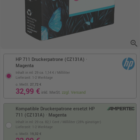
zoom_in
HP 711 Druckerpatrone (CZ131A) ·
Magenta
Inhalt in ml: 29
ca. 1,14 € / Milliliter
Lieferzeit: 1-2 Werktage
o. MwSt.
27,72 €
32,99 €
inkl. MwSt.
zzgl. Versand
Kompatible Druckerpatrone ersetzt HP
711 (CZ131A) · Magenta
Inhalt in ml: 29
ca. 82,1 Cent / Milliliter (28% günstiger)
Lieferzeit: 1-2 Werktage
o. MwSt.
19,32 €