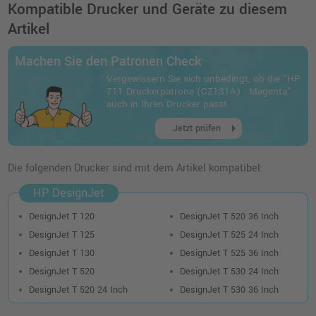
o. MwSt.
94,95 €
Kompatible Drucker und Geräte zu diesem
112,99 €
shopping_cart
Artikel
inkl. MwSt.
zzgl. Versand
Machen Sie den Patronen Check
HP 711 Druckerpatronen 3er-Pack
Vergewissern Sie sich unbedingt, ob die "HP
(CZ136A) · Gelb
711 Druckerpatrone (CZ131A) · Magenta"
o. MwSt.
68,90 €
auch in Ihren Drucker passt.
81,99 €
shopping_cart
arrow_right
inkl. MwSt.
zzgl. Versand
Jetzt prüfen
Kompatible Druckerpatrone ersetzt HP 711
Die folgenden Drucker sind mit dem Artikel kompatibel:
(CZ129A) · Schwarz
HP DesignJet
o. MwSt.
26,88 €
31,99 €
shopping_cart
DesignJet T 120
DesignJet T 520 36 Inch
inkl. MwSt.
zzgl. Versand
DesignJet T 125
DesignJet T 525 24 Inch
DesignJet T 130
DesignJet T 525 36 Inch
HP 711 Druckerpatronen 3er-Pack
DesignJet T 520
DesignJet T 530 24 Inch
(CZ135A) · Magenta
DesignJet T 520 24 Inch
DesignJet T 530 36 Inch
o. MwSt.
42,85 €
50,99 €
shopping_cart