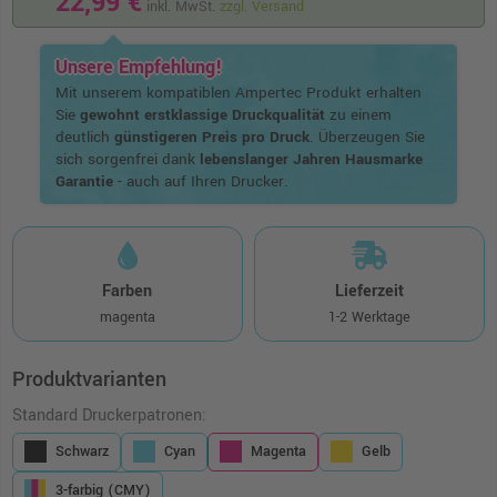
22,99 €
inkl. MwSt.
zzgl. Versand
Unsere Empfehlung!
Mit unserem kompatiblen Ampertec Produkt erhalten
Sie
gewohnt erstklassige Druckqualität
zu einem
deutlich
günstigeren Preis pro Druck
. Überzeugen Sie
sich sorgenfrei dank
lebenslanger Jahren Hausmarke
Garantie
- auch auf Ihren Drucker.
Farben
Lieferzeit
magenta
1-2 Werktage
Produktvarianten
Standard Druckerpatronen:
Schwarz
Cyan
Magenta
Gelb
3-farbig (CMY)