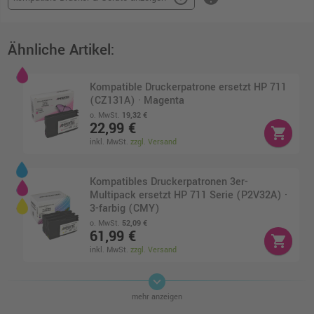
Ähnliche Artikel:
Kompatible Druckerpatrone ersetzt HP 711
(CZ131A) · Magenta
o. MwSt.
19,32 €
22,99 €
shopping_cart
inkl. MwSt.
zzgl. Versand
Kompatibles Druckerpatronen 3er-
Multipack ersetzt HP 711 Serie (P2V32A) ·
3-farbig (CMY)
o. MwSt.
52,09 €
61,99 €
shopping_cart
inkl. MwSt.
zzgl. Versand
keyboard_arrow_down
4 Kompatible Tinten ersetzt HP 711
mehr anzeigen
Multipack KCMY