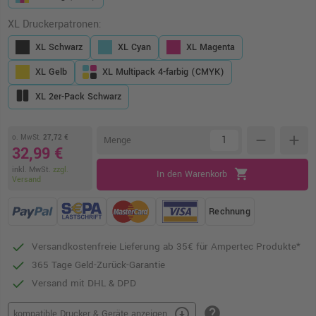
XL Druckerpatronen:
XL Schwarz
XL Cyan
XL Magenta
XL Gelb
XL Multipack 4-farbig (CMYK)
XL 2er-Pack Schwarz
o. MwSt.
27,72 €
remove
add
Menge
32,99 €
inkl. MwSt.
zzgl.
shopping_cart
In den Warenkorb
Versand
Rechnung
Versandkostenfreie Lieferung ab 35€ für Ampertec Produkte*
365 Tage Geld-Zurück-Garantie
Versand mit DHL & DPD
help
arrow_circle_down
kompatible Drucker & Geräte anzeigen