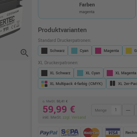
Farben
magenta
Produktvarianten
Standard Druckerpatronen:
zoom_in
Schwarz
Cyan
Magenta
G
XL Druckerpatronen:
XL Schwarz
XL Cyan
XL Magenta
XL Multipack 4-farbig (CMYK)
XL 2er-Pa
o. MwSt.
50,41 €
59,99 €
remove
Menge
inkl. MwSt.
zzgl. Versand
Rechn