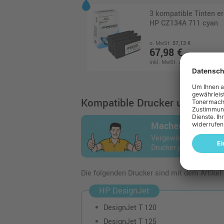
3 kompatible Tinten er
HP CZ134A 711 cyan
o. MwSt.
57,13 €
67,98 €
inkl. MwSt.
zzgl. Versand
Kompatible Drucker und Geräte
Machen Sie den 
Vergewissern Sie sich
Drucker passt.
Die folgenden Drucker sind mit dem Artikel
HP DesignJet
DesignJet T 120
DesignJet T 125