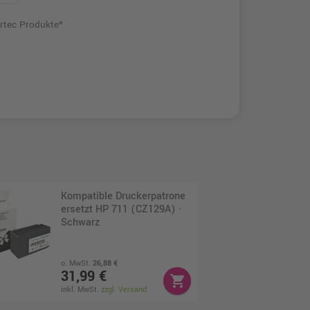
rtec Produkte*
Kompatible Druckerpatrone
ersetzt HP 711 (CZ129A) ·
Schwarz
o. MwSt.
26,88 €
31,99 €
shopping_cart
inkl. MwSt.
zzgl. Versand