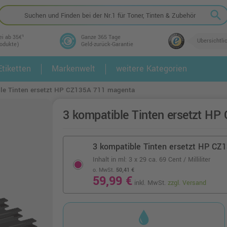
search
ei ab 35€¹
Ganze 365 Tage
Übersichtli
rodukte)
Geld-zurück-Garantie
tiketten
Markenwelt
weitere Kategorien
2.
3.
le Tinten ersetzt HP CZ135A 711 magenta
3 kompatible Tinten ersetzt H
3 kompatible Tinten ersetzt HP CZ
Inhalt in ml: 3 x 29
ca. 69 Cent / Milliliter
o. MwSt.
50,41 €
59,99 €
inkl. MwSt.
zzgl. Versand