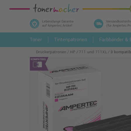
Lebenslange Garantie
Versandkostenfr
auf Ampertec Artikel
(für Ampertec P
In 3 einfachen Schritten ihr Druckermodell
Toner
Tintenpatronen
Farbbänder & E
1.
und alle dazu passenden Artikel finden ➤
Druckerpatronen
HP
711 und 711XL
3 kompatib