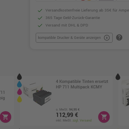
Versandkostenfreie Lieferung ab 35€ für Ampe
365 Tage Geld-Zurück-Garantie
Versand mit DHL & DPD
help
arrow_circle_down
kompatible Drucker & Geräte anzeigen
4 Kompatible Tinten ersetzt
HP 711 Multipack KCMY
711
big
o. MwSt.
94,95 €
112,99 €
shopping_cart
shopping_cart
inkl. MwSt.
zzgl. Versand