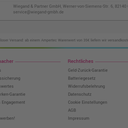
Wiegand & Partner GmbH, Werner-von-Siemens-Str. 6, 82140 O
service@wiegand-gmbh.de
loser Versand: ab einem Ampertec Warenwert von 35€ liefern wir versandkoste
macher
Rechtliches
s
Geld-Zurück-Garantie
tssicherung
Batteriegesetz
swertes
Widerrufsbelehrung
ken-Garantie
Datenschutz
s Engagement
Cookie Einstellungen
AGB
 werben!
Impressum