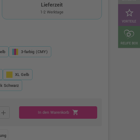
Lieferzeit
star_border
1-2 Werktage
VORTEILE
RELIFE BOX
elb
3-farbig (CMY)
XL Gelb
ck Schwarz
add
shopping_cart
In den Warenkorb
ung