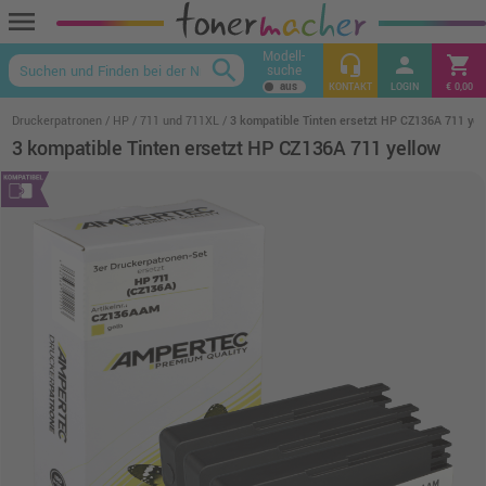
menu
Modell-
headset_mic
person
shopping_cart
search
suche
keyboard_arrow_up
KONTAKT
LOGIN
€ 0,00
Druckerpatronen
HP
711 und 711XL
3 kompatible Tinten ersetzt HP CZ136A 711 yel
3 kompatible Tinten ersetzt HP CZ136A 711 yellow