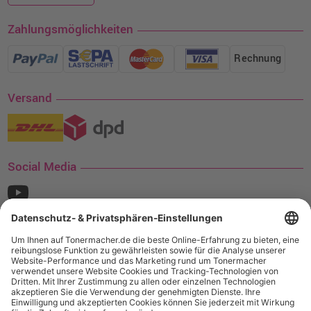
Zahlungsmöglichkeiten
Rechnung
Versand
Social Media
¹ Nur gültig für den Versand innerhalb Deutschlands. Befindet sich ein Warenwert
von mindestens 35€ (inkl. Mwst.) an Ampertec Artikeln in Ihrem Warenkorb, ist der
Versand für Sie kostenfrei.