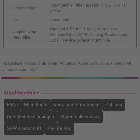
3 kompatible Tinten ersetzt HP CZ136A 711
Beschreibung
yellow
Art
kompatibel
Wiegand & Partner GmbH, Werner-von-
Angaben zum
Siemens-Str. 6, 82140 Olching, Deutschland,
Hersteller
E-Mail: service@wiegand-gmbh.de
Kostenloser Versand: ab einem Ampertec Warenwert von 35€ liefern wir
versandkostenfrei!¹
Kundenservice
FAQs
Mein Konto
Versandinformationen
Zahlung
Gutscheinbedingungen
Warenrücksendung
SEPA-Lastschrift
Re-Life Box