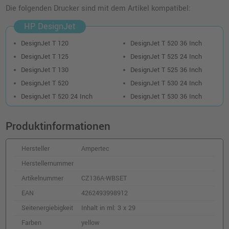
3 kompatible Tinten ersetzt HP CZ135A 711
Die folgenden Drucker sind mit dem Artikel kompatibel:
magenta
HP DesignJet
o. MwSt.
50,41 €
59,99 €
shopping_cart
DesignJet T 120
DesignJet T 520 36 Inch
inkl. MwSt.
zzgl. Versand
DesignJet T 125
DesignJet T 525 24 Inch
DesignJet T 130
DesignJet T 525 36 Inch
2 Kompatible Tinten ersetzt HP P2V31A 711
DesignJet T 520
DesignJet T 530 24 Inch
Doppelpack schwarz
DesignJet T 520 24 Inch
DesignJet T 530 36 Inch
o. MwSt.
141,17 €
167,99 €
shopping_cart
inkl. MwSt.
zzgl. Versand
Produktinformationen
Hersteller
Ampertec
Herstellernummer
Artikelnummer
CZ136A-WBSET
EAN
4262493998912
Seitenergiebigkeit
Inhalt in ml: 3 x 29
Farben
yellow