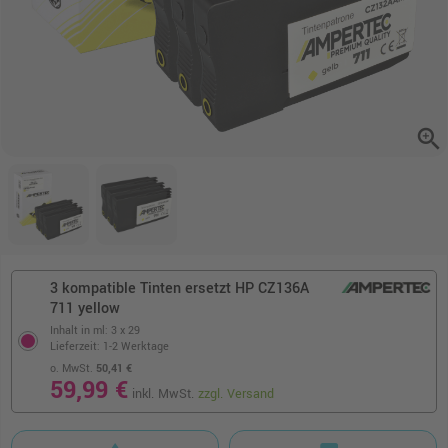
zoom_in
3 kompatible Tinten ersetzt HP CZ136A
711 yellow
Inhalt in ml: 3 x 29
Lieferzeit: 1-2 Werktage
o. MwSt.
50,41 €
59,99 €
inkl. MwSt.
zzgl. Versand