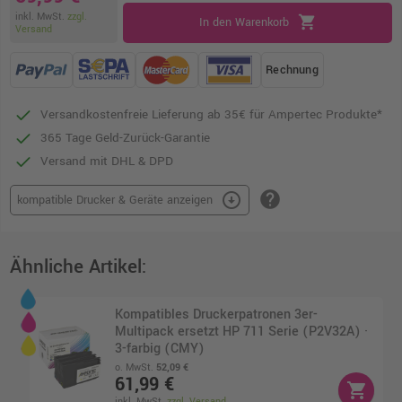
inkl. MwSt.
zzgl.
shopping_cart
In den Warenkorb
Versand
Rechnung
Versandkostenfreie Lieferung ab 35€ für Ampertec Produkte*
365 Tage Geld-Zurück-Garantie
Versand mit DHL & DPD
help
arrow_circle_down
kompatible Drucker & Geräte anzeigen
Ähnliche Artikel:
Kompatibles Druckerpatronen 3er-
Multipack ersetzt HP 711 Serie (P2V32A) ·
3-farbig (CMY)
o. MwSt.
52,09 €
61,99 €
shopping_cart
inkl. MwSt.
zzgl. Versand