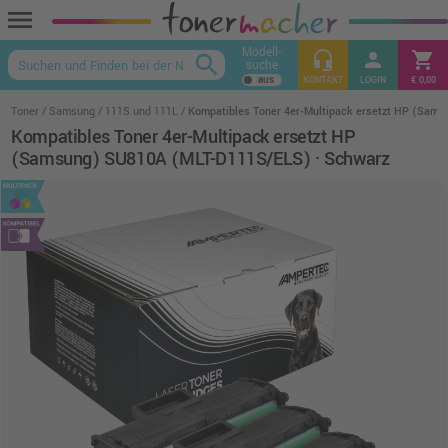
menu
Modell-
headset_mic
person
shopping_cart
search
suche
keyboard_arrow_up
KONTAKT
LOGIN
€ 0,00
Toner
Samsung
111S und 111L
Kompatibles Toner 4er-Multipack ersetzt HP (Sam
Kompatibles Toner 4er-Multipack ersetzt HP
(Samsung) SU810A (MLT-D111S/ELS) · Schwarz