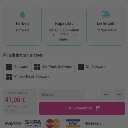
Farben
Kapazität
Lieferzeit
schwarz
bis zu 6000 Seiten
1-2 Werktage
(ca. 0,7 Cent /
Seite)
Produktvarianten
Schwarz
4er-Pack Schwarz
XL Schwarz
XL 4er-Pack Schwarz
o. MwSt.
34,45 €
remove
add
Menge
41,00 €
inkl. MwSt.
zzgl.
shopping_cart
In den Warenkorb
Versand
Rechnung