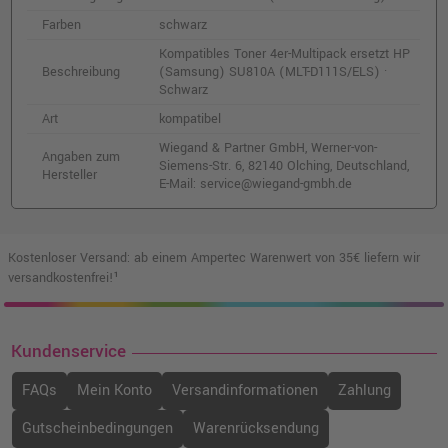
Farben
schwarz
Kompatibles Toner 4er-Multipack ersetzt HP
Beschreibung
(Samsung) SU810A (MLT-D111S/ELS) ·
Schwarz
Art
kompatibel
Wiegand & Partner GmbH, Werner-von-
Angaben zum
Siemens-Str. 6, 82140 Olching, Deutschland,
Hersteller
E-Mail: service@wiegand-gmbh.de
Kostenloser Versand: ab einem Ampertec Warenwert von 35€ liefern wir
versandkostenfrei!¹
Kundenservice
FAQs
Mein Konto
Versandinformationen
Zahlung
Gutscheinbedingungen
Warenrücksendung