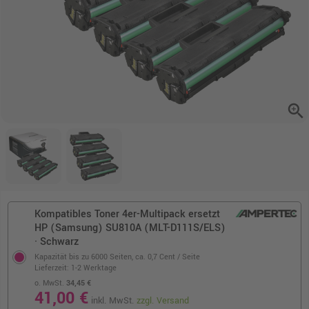
zoom_in
Kompatibles Toner 4er-Multipack ersetzt
HP (Samsung) SU810A (MLT-D111S/ELS)
· Schwarz
Kapazität bis zu 6000 Seiten,
ca. 0,7 Cent / Seite
Lieferzeit: 1-2 Werktage
o. MwSt.
34,45 €
41,00 €
inkl. MwSt.
zzgl. Versand