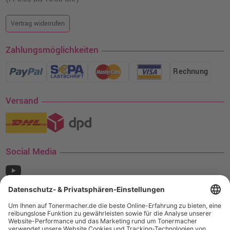
Vertrag widerrufen
Zahlungsmöglichkeiten
Rechnung
Versand
Social Media
¹ Nur gültig für den Versand innerhalb Deutschlands. Befindet sich ein Warenwert
von mindestens 35€ (inkl. Mwst.) an Ampertec Artikeln in Ihrem Warenkorb, ist der
Versand für Sie kostenfrei.