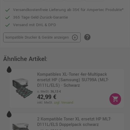
Versandkostenfreie Lieferung ab 35€ für Ampertec Produkte*
365 Tage Geld-Zurück-Garantie
Versand mit DHL & DPD
help
arrow_circle_down
kompatible Drucker & Geräte anzeigen
Ähnliche Artikel:
Kompatibles XL-Toner 4er-Multipack
ersetzt HP (Samsung) SU799A (MLT-
D111L/ELS) · Schwarz
o. MwSt.
36,13 €
42,99 €
shopping_cart
inkl. MwSt.
zzgl. Versand
2 Kompatible Toner XL ersetzt HP MLT-
D111L/ELS Doppelpack schwarz