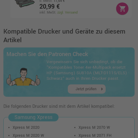
o. MwSt.
17,64 €
20,99 €
shopping_cart
inkl. MwSt.
zzgl. Versand
Kompatible Drucker und Geräte zu diesem
Artikel
Machen Sie den Patronen Check
Vergewissern Sie sich unbedingt, ob die
"Kompatibles Toner 4er-Multipack ersetzt
HP (Samsung) SU810A (MLT-D111S/ELS) ·
Schwarz" auch in Ihren Drucker passt.
arrow_right
Jetzt prüfen
Die folgenden Drucker sind mit dem Artikel kompatibel:
Samsung Xpress
Xpress M 2020
Xpress M 2070 W
Xpress M 2020 W
Xpress M 2071 FH