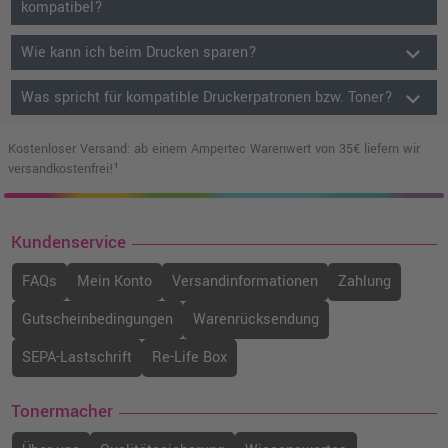
kompatibel?
keyboard_arrow_down
Wie kann ich beim Drucken sparen?
keyboard_arrow_down
Was spricht für kompatible Druckerpatronen bzw. Toner?
Kostenloser Versand: ab einem Ampertec Warenwert von 35€ liefern wir
versandkostenfrei!¹
Kundenservice
FAQs
Mein Konto
Versandinformationen
Zahlung
Gutscheinbedingungen
Warenrücksendung
SEPA-Lastschrift
Re-Life Box
Tonermacher