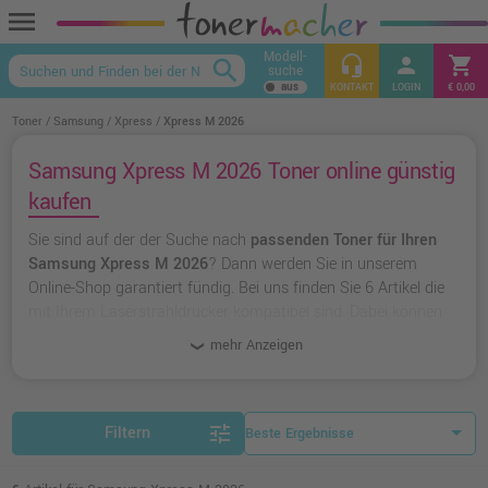
menu
Modell-
headset_mic
person
shopping_cart
search
suche
keyboard_arrow_up
KONTAKT
LOGIN
€ 0,00
Toner
Samsung
Xpress
Xpress M 2026
Samsung Xpress M 2026 Toner online günstig
kaufen
Sie sind auf der der Suche nach
passenden Toner für Ihren
Samsung Xpress M 2026
? Dann werden Sie in unserem
Online-Shop garantiert fündig. Bei uns finden Sie 6 Artikel die
mit Ihrem Laserstrahldrucker kompatibel sind. Dabei können
Sie aus
originalen Toner von Samsung
wählen oder zu
mehr Anzeigen
unserer Hausmarke Ampertec
greifen.
tune
Filtern