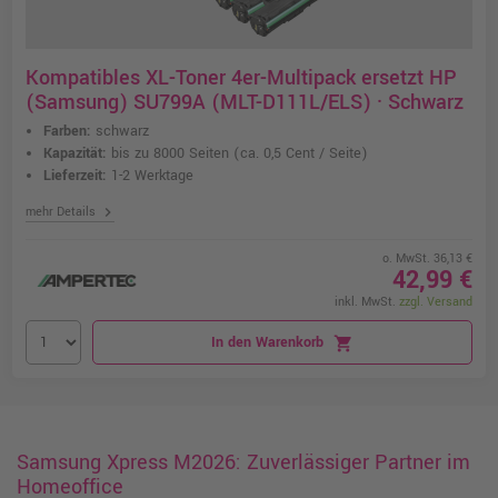
Kompatibles XL-Toner 4er-Multipack ersetzt HP
(Samsung) SU799A (MLT-D111L/ELS) · Schwarz
Farben:
schwarz
Kapazität:
bis zu 8000 Seiten
(ca. 0,5 Cent / Seite)
Lieferzeit:
1-2 Werktage
chevron_right
mehr Details
o. MwSt. 36,13 €
42,99 €
inkl. MwSt.
zzgl. Versand
In den Warenkorb
shopping_cart
Samsung Xpress M2026: Zuverlässiger Partner im
Homeoffice