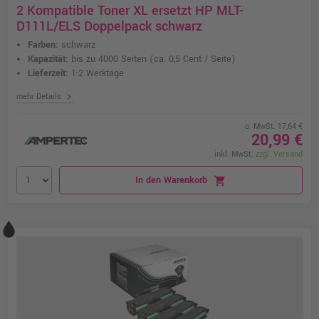
2 Kompatible Toner XL ersetzt HP MLT-
D111L/ELS Doppelpack schwarz
Farben:
schwarz
Kapazität:
bis zu 4000 Seiten
(ca. 0,5 Cent / Seite)
Lieferzeit:
1-2 Werktage
chevron_right
mehr Details
o. MwSt. 17,64 €
20,99 €
inkl. MwSt.
zzgl. Versand
In den Warenkorb
shopping_cart