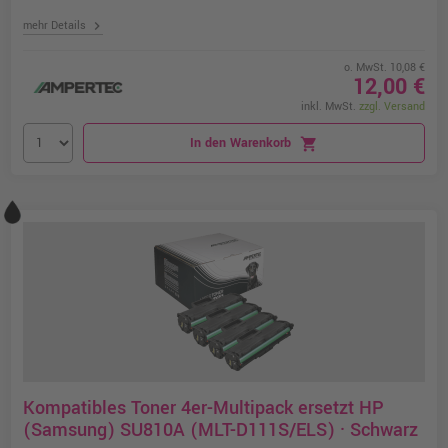
chevron_right
mehr Details
o. MwSt. 10,08 €
12,00 €
inkl. MwSt.
zzgl. Versand
In den Warenkorb
shopping_cart
Kompatibles Toner 4er-Multipack ersetzt HP
(Samsung) SU810A (MLT-D111S/ELS) · Schwarz