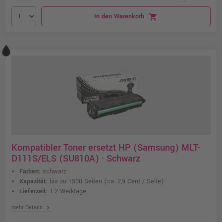
In den Warenkorb
shopping_cart
Kompatibler Toner ersetzt HP (Samsung) MLT-
D111S/ELS (SU810A) · Schwarz
Farben:
schwarz
Kapazität:
bis zu 1500 Seiten
(ca. 2,9 Cent / Seite)
Lieferzeit:
1-2 Werktage
chevron_right
mehr Details