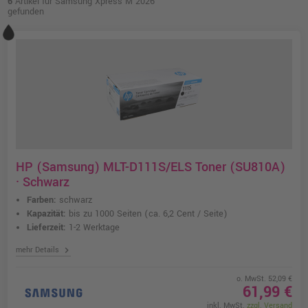
6
Artikel für Samsung Xpress M 2026
gefunden
HP (Samsung) MLT-D111S/ELS Toner (SU810A)
· Schwarz
Farben:
schwarz
Kapazität:
bis zu 1000 Seiten
(ca. 6,2 Cent / Seite)
Lieferzeit:
1-2 Werktage
chevron_right
mehr Details
o. MwSt. 52,09 €
61,99 €
inkl. MwSt.
zzgl. Versand