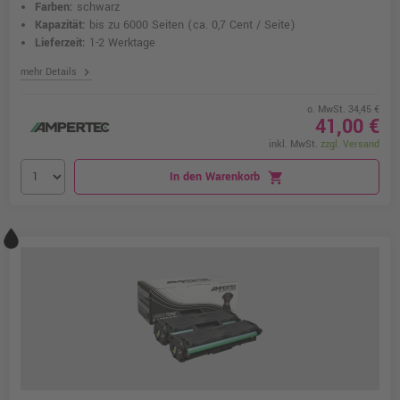
Farben:
schwarz
Kapazität:
bis zu 6000 Seiten
(ca. 0,7 Cent / Seite)
Lieferzeit:
1-2 Werktage
chevron_right
mehr Details
o. MwSt. 34,45 €
41,00 €
inkl. MwSt.
zzgl. Versand
In den Warenkorb
shopping_cart