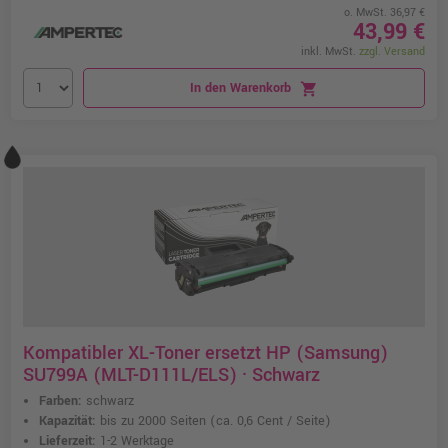
o. MwSt. 36,97 €
43,99 €
inkl. MwSt.
zzgl. Versand
In den Warenkorb
shopping_cart
Kompatibler XL-Toner ersetzt HP (Samsung)
SU799A (MLT-D111L/ELS) · Schwarz
Farben:
schwarz
Kapazität:
bis zu 2000 Seiten
(ca. 0,6 Cent / Seite)
Lieferzeit:
1-2 Werktage