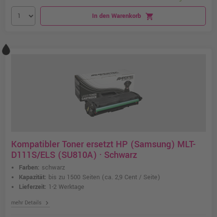
In den Warenkorb
shopping_cart
Kompatibler Toner ersetzt HP (Samsung) MLT-
D111S/ELS (SU810A) · Schwarz
Farben:
schwarz
Kapazität:
bis zu 1500 Seiten
(ca. 2,9 Cent / Seite)
Lieferzeit:
1-2 Werktage
chevron_right
mehr Details