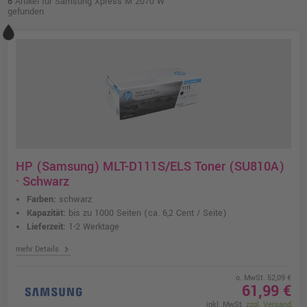
6
Artikel für Samsung Xpress M 2070 W
gefunden
HP (Samsung) MLT-D111S/ELS Toner (SU810A)
· Schwarz
Farben:
schwarz
Kapazität:
bis zu 1000 Seiten
(ca. 6,2 Cent / Seite)
Lieferzeit:
1-2 Werktage
chevron_right
mehr Details
o. MwSt. 52,09 €
61,99 €
inkl. MwSt.
zzgl. Versand