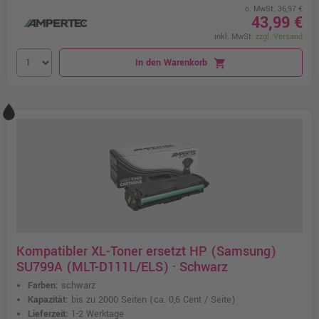
o. MwSt. 36,97 €
43,99 €
inkl. MwSt.
zzgl. Versand
In den Warenkorb
shopping_cart
Kompatibler XL-Toner ersetzt HP (Samsung)
SU799A (MLT-D111L/ELS) · Schwarz
Farben:
schwarz
Kapazität:
bis zu 2000 Seiten
(ca. 0,6 Cent / Seite)
Lieferzeit:
1-2 Werktage