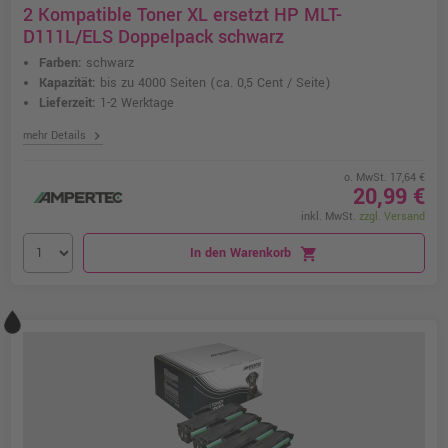
2 Kompatible Toner XL ersetzt HP MLT-
D111L/ELS Doppelpack schwarz
Farben:
schwarz
Kapazität:
bis zu 4000 Seiten
(ca. 0,5 Cent / Seite)
Lieferzeit:
1-2 Werktage
chevron_right
mehr Details
o. MwSt. 17,64 €
20,99 €
inkl. MwSt.
zzgl. Versand
In den Warenkorb
shopping_cart