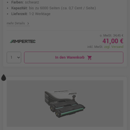
Farben:
schwarz
Kapazität:
bis zu 6000 Seiten
(ca. 0,7 Cent / Seite)
Lieferzeit:
1-2 Werktage
chevron_right
mehr Details
o. MwSt. 34,45 €
41,00 €
inkl. MwSt.
zzgl. Versand
In den Warenkorb
shopping_cart