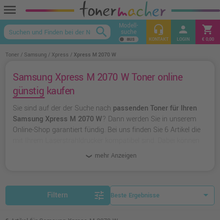
menu
Modell-
headset_mic
person
shopping_cart
search
suche
keyboard_arrow_up
KONTAKT
LOGIN
€ 0,00
Toner
Samsung
Xpress
Xpress M 2070 W
Samsung Xpress M 2070 W Toner online
günstig kaufen
Sie sind auf der der Suche nach
passenden Toner für Ihren
Samsung Xpress M 2070 W
? Dann werden Sie in unserem
Online-Shop garantiert fündig. Bei uns finden Sie 6 Artikel die
mit Ihrem Laserstrahldrucker kompatibel sind. Dabei können
Sie aus
originalen Toner von Samsung
wählen oder zu
mehr Anzeigen
unserer Hausmarke Ampertec
greifen.
tune
Filtern