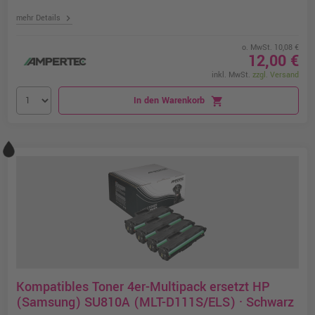
chevron_right
mehr Details
o. MwSt. 10,08 €
12,00 €
inkl. MwSt.
zzgl. Versand
In den Warenkorb
shopping_cart
Kompatibles Toner 4er-Multipack ersetzt HP
(Samsung) SU810A (MLT-D111S/ELS) · Schwarz