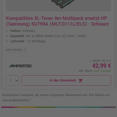
Kompatibles XL-Toner 4er-Multipack ersetzt HP
(Samsung) SU799A (MLT-D111L/ELS) · Schwarz
Farben:
schwarz
Kapazität:
bis zu 8000 Seiten
(ca. 0,5 Cent / Seite)
Lieferzeit:
1-2 Werktage
chevron_right
mehr Details
o. MwSt. 36,13 €
42,99 €
inkl. MwSt.
zzgl. Versand
In den Warenkorb
shopping_cart
Kostenloser Versand: ab einem Ampertec Warenwert von 35€ liefern wir
versandkostenfrei!¹