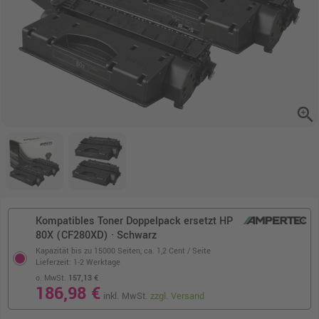
zoom_in
Kompatibles Toner Doppelpack ersetzt HP
80X (CF280XD) · Schwarz
Kapazität bis zu 15000 Seiten,
ca. 1,2 Cent / Seite
Lieferzeit: 1-2 Werktage
o. MwSt.
157,13 €
186,98 €
inkl. MwSt.
zzgl. Versand