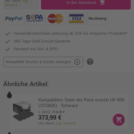
inkl. MwSt.
zzgl.
shopping_cart
In den Warenkorb
Versand
Rechnung
Versandkostenfreie Lieferung ab 35€ für Ampertec Produkte*
365 Tage Geld-Zurück-Garantie
Versand mit DHL & DPD
help
arrow_circle_down
kompatible Drucker & Geräte anzeigen
Ähnliche Artikel:
Kompatibles Toner 4er-Pack ersetzt HP 80X
(CF280X) · Schwarz
o. MwSt.
314,28 €
373,99 €
shopping_cart
inkl. MwSt.
zzgl. Versand