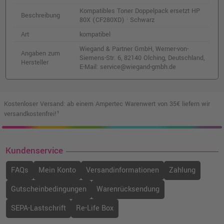
Kompatibles Toner Doppelpack ersetzt HP
Beschreibung
80X (CF280XD) · Schwarz
Art
kompatibel
Wiegand & Partner GmbH, Werner-von-
Angaben zum
Siemens-Str. 6, 82140 Olching, Deutschland,
Hersteller
E-Mail: service@wiegand-gmbh.de
Kostenloser Versand: ab einem Ampertec Warenwert von 35€ liefern wir
versandkostenfrei!¹
Kundenservice
FAQs
Mein Konto
Versandinformationen
Zahlung
Gutscheinbedingungen
Warenrücksendung
SEPA-Lastschrift
Re-Life Box