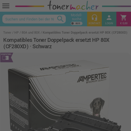
menu
Modell-
headset_mic
person
shopping_cart
search
suche
keyboard_arrow_up
KONTAKT
LOGIN
€ 0,00
Toner
HP
80A und 80X
Kompatibles Toner Doppelpack ersetzt HP 80X (CF280XD) ·
Kompatibles Toner Doppelpack ersetzt HP 80X
(CF280XD) · Schwarz