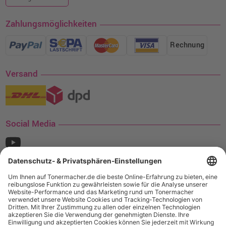
Zahlungsmöglichkeiten
Rechnung
Versand
Social Media
¹ Nur gültig für den Versand innerhalb Deutschlands. Befindet sich ein Warenwert
von mindestens 35€ (inkl. Mwst.) an Ampertec Artikeln in Ihrem Warenkorb, ist der
Versand für Sie kostenfrei.