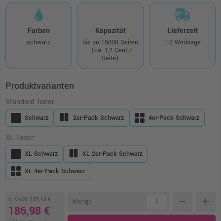
Farben
Kapazität
Lieferzeit
schwarz
bis zu 15000 Seiten
1-2 Werktage
(ca. 1,2 Cent /
Seite)
Produktvarianten
Standard Toner:
Schwarz
2er-Pack Schwarz
4er-Pack Schwarz
XL Toner:
XL Schwarz
XL 2er-Pack Schwarz
XL 4er-Pack Schwarz
o. MwSt.
157,13 €
remove
add
Menge
186,98 €