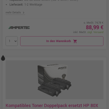
Lieferzeit:
1-2 Werktage
chevron_right
mehr Details
o. MwSt. 74,78 €
88,99 €
inkl. MwSt.
zzgl. Versand
In den Warenkorb
shopping_cart
Kompatibles Toner Doppelpack ersetzt HP 80X