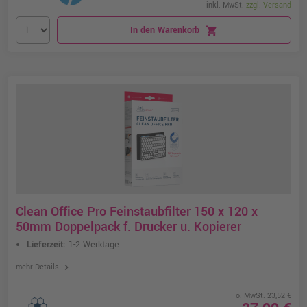
inkl. MwSt.
zzgl. Versand
In den Warenkorb
shopping_cart
Clean Office Pro Feinstaubfilter 150 x 120 x
50mm Doppelpack f. Drucker u. Kopierer
Lieferzeit:
1-2 Werktage
chevron_right
mehr Details
o. MwSt. 23,52 €