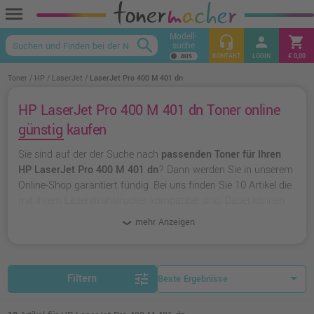
menu
Modell-
headset_mic
person
shopping_cart
search
suche
keyboard_arrow_up
KONTAKT
LOGIN
€ 0,00
Toner
HP
LaserJet
LaserJet Pro 400 M 401 dn
HP LaserJet Pro 400 M 401 dn Toner online
günstig kaufen
Sie sind auf der der Suche nach
passenden Toner für Ihren
HP LaserJet Pro 400 M 401 dn
? Dann werden Sie in unserem
Online-Shop garantiert fündig. Bei uns finden Sie 10 Artikel die
mit Ihrem Laserstrahldrucker kompatibel sind. Dabei können
Sie aus
originalen Toner von HP
wählen oder zu
unserer
mehr Anzeigen
Hausmarke Ampertec
greifen.
tune
Filtern