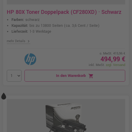
HP 80X Toner Doppelpack (CF280XD) · Schwarz
Farben:
schwarz
Kapazität:
bis zu 13800 Seiten
(ca. 3,6 Cent / Seite)
Lieferzeit:
1-3 Werktage
chevron_right
mehr Details
o. MwSt. 415,96 €
494,99 €
inkl. MwSt.
zzgl. Versand
In den Warenkorb
shopping_cart