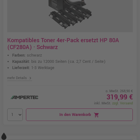
Kompatibles Toner 4er-Pack ersetzt HP 80A
(CF280A) · Schwarz
Farben:
schwarz
Kapazität:
bis zu 12000 Seiten
(ca. 2,7 Cent / Seite)
Lieferzeit:
1-3 Werktage
chevron_right
mehr Details
o. MwSt. 268,90 €
319,99 €
inkl. MwSt.
zzgl. Versand
In den Warenkorb
shopping_cart