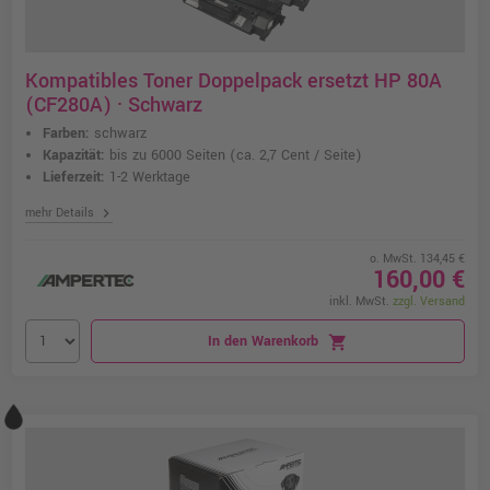
Kompatibles Toner Doppelpack ersetzt HP 80A
(CF280A) · Schwarz
Farben:
schwarz
Kapazität:
bis zu 6000 Seiten
(ca. 2,7 Cent / Seite)
Lieferzeit:
1-2 Werktage
chevron_right
mehr Details
o. MwSt. 134,45 €
160,00 €
inkl. MwSt.
zzgl. Versand
In den Warenkorb
shopping_cart