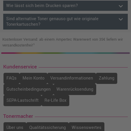
keyboard_arrow_down
Wie lässt sich beim Drucken sparen?
keyboard_arrow_down
Sind alternative Toner genauso gut wie originale
Tonerkartuschen?
Kostenloser Versand: ab einem Ampertec Warenwert von 35€ liefern wir
versandkostenfrei!¹
Kundenservice
FAQs
Mein Konto
Versandinformationen
Zahlung
Gutscheinbedingungen
Warenrücksendung
SEPA-Lastschrift
Re-Life Box
Tonermacher
Über uns
Qualitätssicherung
Wissenswertes