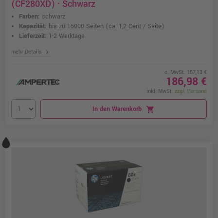
(CF280XD) · Schwarz
Farben:
schwarz
Kapazität:
bis zu 15000 Seiten
(ca. 1,2 Cent / Seite)
Lieferzeit:
1-2 Werktage
chevron_right
mehr Details
o. MwSt. 157,13 €
186,98 €
inkl. MwSt.
zzgl. Versand
In den Warenkorb
shopping_cart