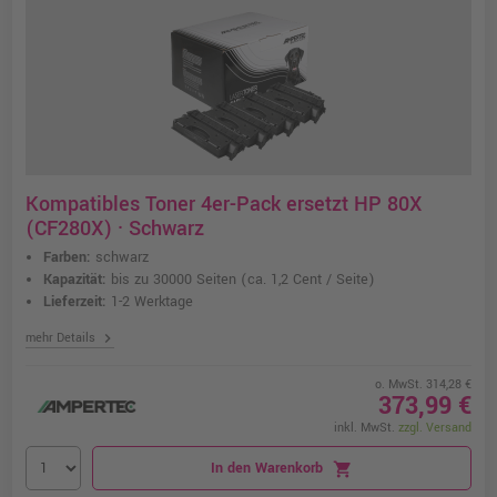
Kompatibles Toner 4er-Pack ersetzt HP 80X
(CF280X) · Schwarz
Farben:
schwarz
Kapazität:
bis zu 30000 Seiten
(ca. 1,2 Cent / Seite)
Lieferzeit:
1-2 Werktage
chevron_right
mehr Details
o. MwSt. 314,28 €
373,99 €
inkl. MwSt.
zzgl. Versand
In den Warenkorb
shopping_cart