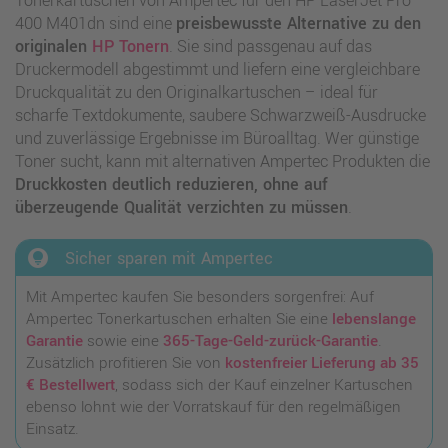
Tonerkartuschen von Ampertec für den HP LaserJet Pro
400 M401dn sind eine
preisbewusste Alternative zu den
originalen
HP Tonern
. Sie sind passgenau auf das
Druckermodell abgestimmt und liefern eine vergleichbare
Druckqualität zu den Originalkartuschen – ideal für
scharfe Textdokumente, saubere Schwarzweiß-Ausdrucke
und zuverlässige Ergebnisse im Büroalltag. Wer günstige
Toner sucht, kann mit alternativen Ampertec Produkten die
Druckkosten deutlich reduzieren, ohne auf
überzeugende Qualität verzichten zu müssen
.
lightbulb_circle
Sicher sparen mit Ampertec
Mit Ampertec kaufen Sie besonders sorgenfrei: Auf
Ampertec Tonerkartuschen erhalten Sie eine
lebenslange
Garantie
sowie eine
365-Tage-Geld-zurück-Garantie
.
Zusätzlich profitieren Sie von
kostenfreier Lieferung ab 35
€ Bestellwert
, sodass sich der Kauf einzelner Kartuschen
ebenso lohnt wie der Vorratskauf für den regelmäßigen
Einsatz.