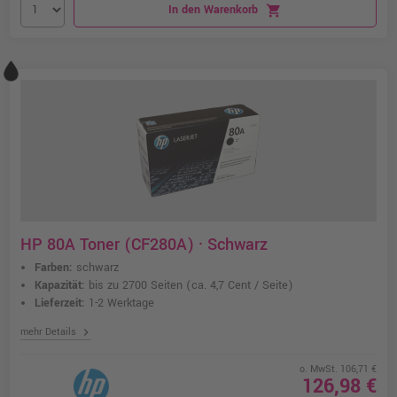
In den Warenkorb
shopping_cart
HP 80A Toner (CF280A) · Schwarz
Farben:
schwarz
Kapazität:
bis zu 2700 Seiten
(ca. 4,7 Cent / Seite)
Lieferzeit:
1-2 Werktage
chevron_right
mehr Details
o. MwSt. 106,71 €
126,98 €