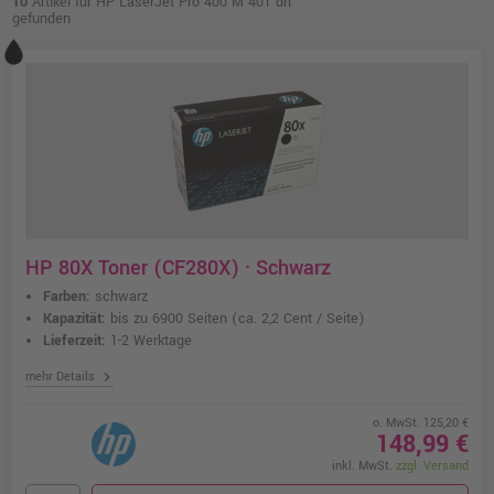
10
Artikel für HP LaserJet Pro 400 M 401 dn
gefunden
HP 80X Toner (CF280X) · Schwarz
Farben:
schwarz
Kapazität:
bis zu 6900 Seiten
(ca. 2,2 Cent / Seite)
Lieferzeit:
1-2 Werktage
chevron_right
mehr Details
o. MwSt. 125,20 €
148,99 €
inkl. MwSt.
zzgl. Versand