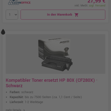
27,99 €
inkl. MwSt.
zzgl. Versand
In den Warenkorb
shopping_cart
Kompatibler Toner ersetzt HP 80X (CF280X) ·
Schwarz
Farben:
schwarz
Kapazität:
bis zu 7500 Seiten
(ca. 1,1 Cent / Seite)
Lieferzeit:
1-2 Werktage
chevron_right
mehr Details