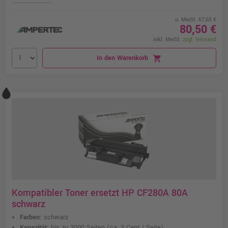
o. MwSt. 67,65 €
80,50 €
inkl. MwSt.
zzgl. Versand
In den Warenkorb
shopping_cart
Kompatibler Toner ersetzt HP CF280A 80A
schwarz
Farben:
schwarz
Kapazität:
bis zu 3000 Seiten
(ca. 3 Cent / Seite)