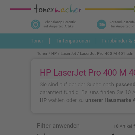
Lebenslange Garantie
Versandkostenfr
auf Ampertec Artikel
(für Ampertec P
In 3 einfachen Schritten ihr Druckermodell
Toner
Tintenpatronen
Farbbänder & E
1.
und alle dazu passenden Artikel finden ➤
Toner
HP
LaserJet
LaserJet Pro 400 M 401 adn
HP LaserJet Pro 400 M 40
Sie sind auf der der Suche nach
passend
garantiert fündig. Bei uns finden Sie 10
HP
wählen oder zu
unserer Hausmarke 
Filter anwenden
10
Artikel