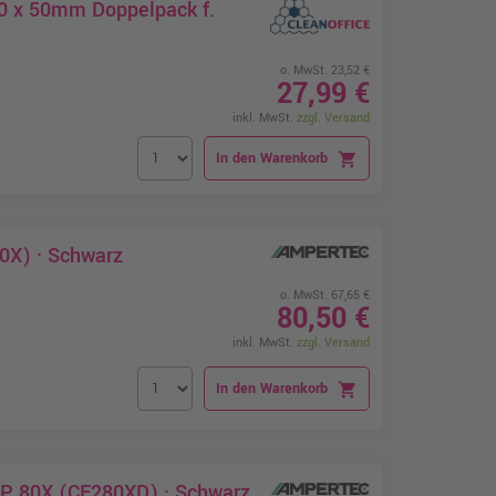
120 x 50mm Doppelpack f.
o. MwSt. 23,52 €
27,99 €
inkl. MwSt.
zzgl. Versand
In den Warenkorb
shopping_cart
0X) · Schwarz
o. MwSt. 67,65 €
80,50 €
inkl. MwSt.
zzgl. Versand
In den Warenkorb
shopping_cart
HP 80X (CF280XD) · Schwarz