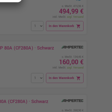
o. MwSt. 415,96 €
494,99 €
inkl. MwSt.
zzgl. Versand
In den Warenkorb
shopping_cart
HP 80A (CF280A) · Schwarz
o. MwSt. 134,45 €
160,00 €
inkl. MwSt.
zzgl. Versand
In den Warenkorb
shopping_cart
 80A (CF280A) · Schwarz
o. MwSt. 268,90 €