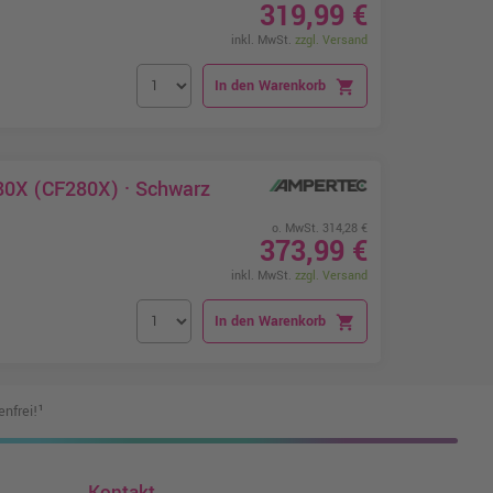
319,99 €
inkl. MwSt.
zzgl. Versand
In den Warenkorb
shopping_cart
80X (CF280X) · Schwarz
o. MwSt. 314,28 €
373,99 €
inkl. MwSt.
zzgl. Versand
In den Warenkorb
shopping_cart
nfrei!¹
Kontakt