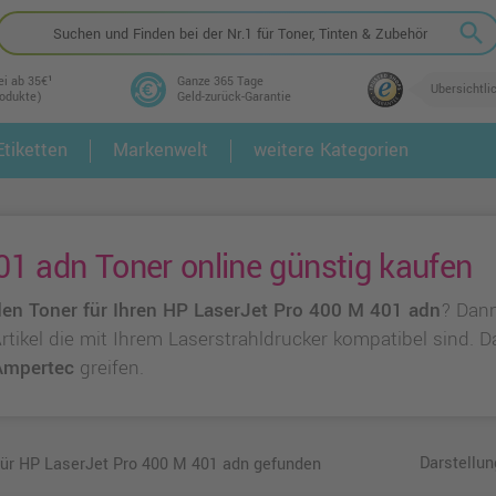
search
ei ab 35€¹
Ganze 365 Tage
Übersichtli
rodukte)
Geld-zurück-Garantie
tiketten
Markenwelt
weitere Kategorien
2.
3.
1 adn Toner online günstig kaufen
en Toner für Ihren HP LaserJet Pro 400 M 401 adn
? Dan
 Artikel die mit Ihrem Laserstrahldrucker kompatibel sind.
Ampertec
greifen.
Darstellun
 für HP LaserJet Pro 400 M 401 adn gefunden