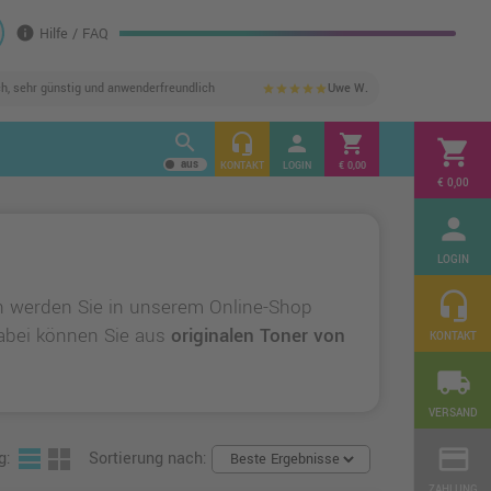
info
Hilfe / FAQ
ch, sehr günstig und anwenderfreundlich
Uwe W.
star
star
star
star
star
search
headset_mic
person
shopping_cart
shopping_cart
KONTAKT
LOGIN
€ 0,00
€ 0,00
person
LOGIN
headset_mic
n werden Sie in unserem Online-Shop
 Dabei können Sie aus
originalen Toner von
KONTAKT
local_shipping
VERSAND
credit_card
g:
Sortierung nach:
ZAHLUNG