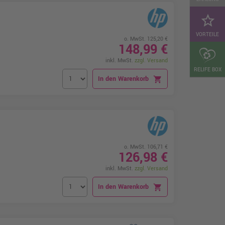
star_border
VORTEILE
o. MwSt. 125,20 €
148,99 €
inkl. MwSt.
zzgl. Versand
RELIFE BOX
In den Warenkorb
shopping_cart
o. MwSt. 106,71 €
126,98 €
inkl. MwSt.
zzgl. Versand
In den Warenkorb
shopping_cart