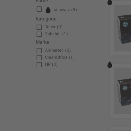
Farbe
check_box_outline_blank
schwarz
(9)
Kategorie
check_box_outline_blank
Toner
(9)
check_box_outline_blank
Zubehör
(1)
Marke
check_box_outline_blank
Ampertec
(6)
check_box_outline_blank
CleanOffice
(1)
check_box_outline_blank
HP
(3)