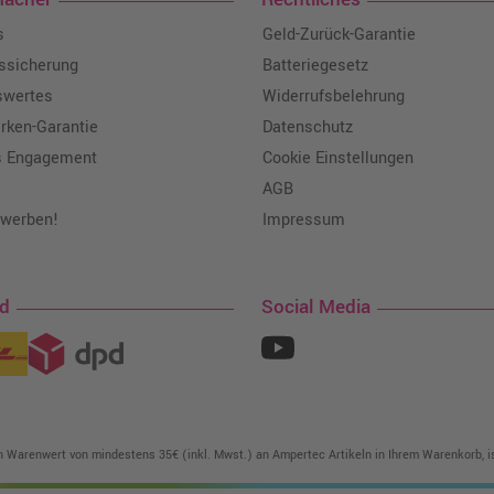
s
Geld-Zurück-Garantie
tssicherung
Batteriegesetz
swertes
Widerrufsbelehrung
ken-Garantie
Datenschutz
s Engagement
Cookie Einstellungen
AGB
 werben!
Impressum
nd
Social Media
in Warenwert von mindestens 35€ (inkl. Mwst.) an Ampertec Artikeln in Ihrem Warenkorb, is