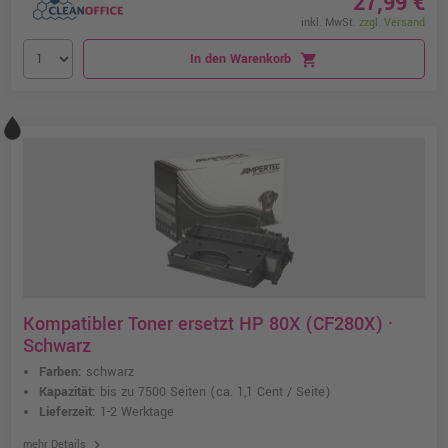
27,99 €
inkl. MwSt.
zzgl. Versand
In den Warenkorb
shopping_cart
Kompatibler Toner ersetzt HP 80X (CF280X) ·
Schwarz
Farben:
schwarz
Kapazität:
bis zu 7500 Seiten
(ca. 1,1 Cent / Seite)
Lieferzeit:
1-2 Werktage
chevron_right
mehr Details