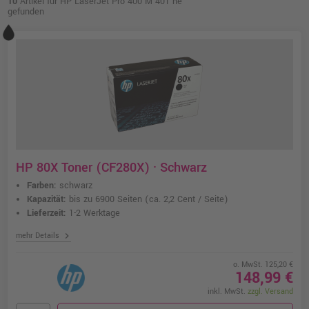
10
Artikel für HP LaserJet Pro 400 M 401 ne
gefunden
HP 80X Toner (CF280X) · Schwarz
Farben:
schwarz
Kapazität:
bis zu 6900 Seiten
(ca. 2,2 Cent / Seite)
Lieferzeit:
1-2 Werktage
chevron_right
mehr Details
o. MwSt. 125,20 €
148,99 €
inkl. MwSt.
zzgl. Versand