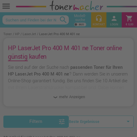
menu
Modell-
headset_mic
person
shopping_cart
search
suche
keyboard_arrow_up
KONTAKT
LOGIN
€ 0,00
Toner
HP
LaserJet
LaserJet Pro 400 M 401 ne
HP LaserJet Pro 400 M 401 ne Toner online
günstig kaufen
Sie sind auf der der Suche nach
passenden Toner für Ihren
HP LaserJet Pro 400 M 401 ne
? Dann werden Sie in unserem
Online-Shop garantiert fündig. Bei uns finden Sie 10 Artikel die
mit Ihrem Laserstrahldrucker kompatibel sind. Dabei können
Sie aus
originalen Toner von HP
wählen oder zu
unserer
mehr Anzeigen
Hausmarke Ampertec
greifen.
tune
Filtern