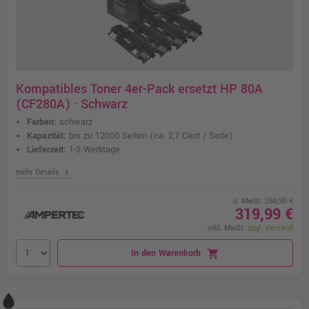
Kompatibles Toner 4er-Pack ersetzt HP 80A
(CF280A) · Schwarz
Farben:
schwarz
Kapazität:
bis zu 12000 Seiten
(ca. 2,7 Cent / Seite)
Lieferzeit:
1-3 Werktage
chevron_right
mehr Details
o. MwSt. 268,90 €
319,99 €
inkl. MwSt.
zzgl. Versand
In den Warenkorb
shopping_cart