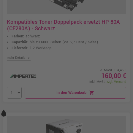
Kompatibles Toner Doppelpack ersetzt HP 80A
(CF280A) · Schwarz
Farben:
schwarz
Kapazität:
bis zu 6000 Seiten
(ca. 2,7 Cent / Seite)
Lieferzeit:
1-2 Werktage
chevron_right
mehr Details
o. MwSt. 134,45 €
160,00 €
inkl. MwSt.
zzgl. Versand
In den Warenkorb
shopping_cart