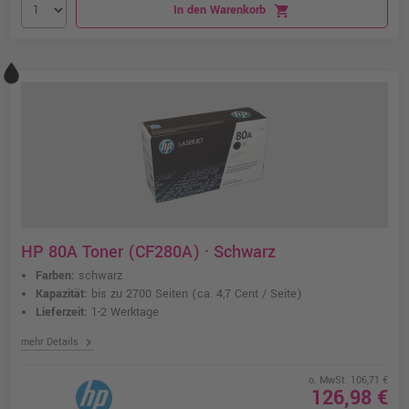
In den Warenkorb
shopping_cart
HP 80A Toner (CF280A) · Schwarz
Farben:
schwarz
Kapazität:
bis zu 2700 Seiten
(ca. 4,7 Cent / Seite)
Lieferzeit:
1-2 Werktage
chevron_right
mehr Details
o. MwSt. 106,71 €
126,98 €