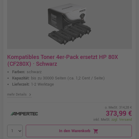
Kompatibles Toner 4er-Pack ersetzt HP 80X
(CF280X) · Schwarz
Farben:
schwarz
Kapazität:
bis zu 30000 Seiten
(ca. 1,2 Cent / Seite)
Lieferzeit:
1-2 Werktage
chevron_right
mehr Details
o. MwSt. 314,28 €
373,99 €
inkl. MwSt.
zzgl. Versand
In den Warenkorb
shopping_cart