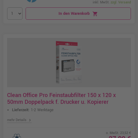
inkl. MwSt.
zzgl. Versand
In den Warenkorb
shopping_cart
Clean Office Pro Feinstaubfilter 150 x 120 x
50mm Doppelpack f. Drucker u. Kopierer
Lieferzeit:
1-2 Werktage
chevron_right
mehr Details
o. MwSt. 23,52 €