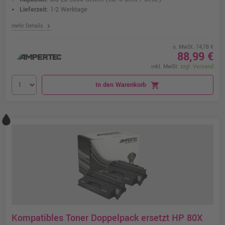
Lieferzeit:
1-2 Werktage
chevron_right
mehr Details
o. MwSt. 74,78 €
88,99 €
inkl. MwSt.
zzgl. Versand
In den Warenkorb
shopping_cart
Kompatibles Toner Doppelpack ersetzt HP 80X