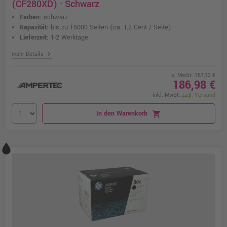
(CF280XD) · Schwarz
Farben:
schwarz
Kapazität:
bis zu 15000 Seiten
(ca. 1,2 Cent / Seite)
Lieferzeit:
1-2 Werktage
chevron_right
mehr Details
o. MwSt. 157,13 €
186,98 €
inkl. MwSt.
zzgl. Versand
In den Warenkorb
shopping_cart