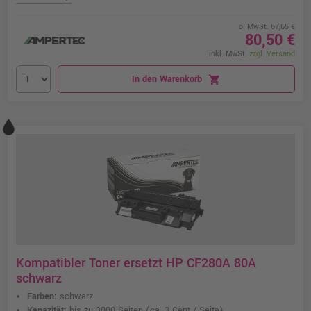
o. MwSt. 67,65 €
80,50 €
inkl. MwSt.
zzgl. Versand
In den Warenkorb
shopping_cart
Kompatibler Toner ersetzt HP CF280A 80A
schwarz
Farben:
schwarz
Kapazität:
bis zu 3000 Seiten
(ca. 3 Cent / Seite)