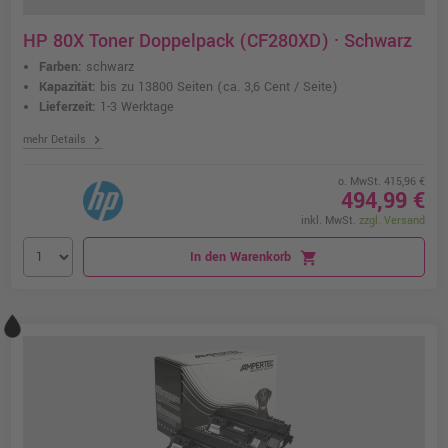
HP 80X Toner Doppelpack (CF280XD) · Schwarz
Farben:
schwarz
Kapazität:
bis zu 13800 Seiten
(ca. 3,6 Cent / Seite)
Lieferzeit:
1-3 Werktage
chevron_right
mehr Details
o. MwSt. 415,96 €
494,99 €
inkl. MwSt.
zzgl. Versand
In den Warenkorb
shopping_cart