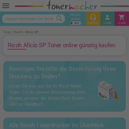
menu
Modell-
headset_mic
person
shopping_cart
search
suche
keyboard_arrow_up
KONTAKT
LOGIN
€ 0,00
Toner
Ricoh
Aficio SP
Ricoh Aficio SP Toner online günstig kaufen
Benötigen Sie Hilfe die Bezeichnung Ihres
Druckers zu finden?
Lesen Sie hier, wie Sie Ihr Ricoh Meist
finden Sie die genaue Bezeichnung Ihres
Models an einer der Seiten Ihres Geräts
oder im Handbuch.
Alle Ricoh Laserdrucker im Überblick