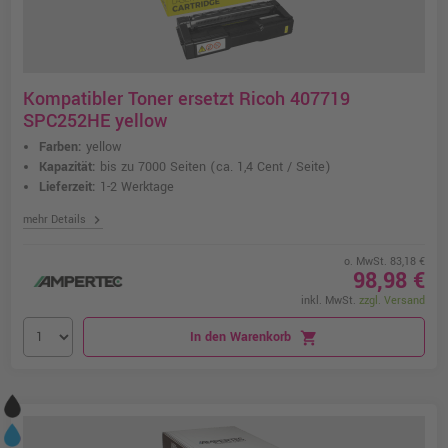
Kompatibler Toner ersetzt Ricoh 407719
SPC252HE yellow
Farben:
yellow
Kapazität:
bis zu 7000 Seiten
(ca. 1,4 Cent / Seite)
Lieferzeit:
1-2 Werktage
chevron_right
mehr Details
o. MwSt. 83,18 €
98,98 €
inkl. MwSt.
zzgl. Versand
In den Warenkorb
shopping_cart