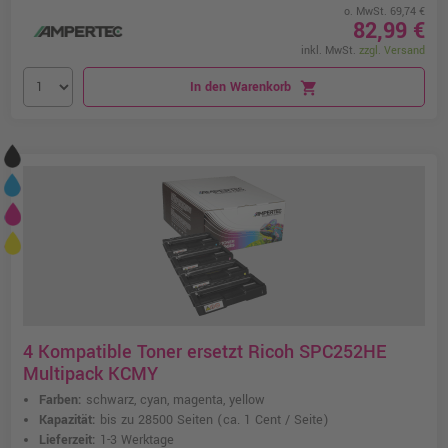
o. MwSt. 69,74 €
82,99 €
inkl. MwSt.
zzgl. Versand
In den Warenkorb
shopping_cart
4 Kompatible Toner ersetzt Ricoh SPC252HE
Multipack KCMY
Farben:
schwarz, cyan, magenta, yellow
Kapazität:
bis zu 28500 Seiten
(ca. 1 Cent / Seite)
Lieferzeit:
1-3 Werktage