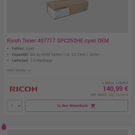
Ricoh Toner 407717 SPC252HE cyan OEM
Farben:
cyan
Kapazität:
bis zu 6000 Seiten
(ca. 2,3 Cent / Seite)
Lieferzeit:
1-3 Werktage
chevron_right
mehr Details
o. MwSt. 118,48 €
140,99 €
inkl. MwSt.
zzgl. Versand
In den Warenkorb
shopping_cart