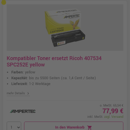
Kompatibler Toner ersetzt Ricoh 407534
SPC252E yellow
Farben:
yellow
Kapazität:
bis zu 5500 Seiten
(ca. 1,4 Cent / Seite)
Lieferzeit:
1-2 Werktage
chevron_right
mehr Details
o. MwSt. 65,54 €
77,99 €
inkl. MwSt.
zzgl. Versand
In den Warenkorb
shopping_cart