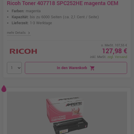
Ricoh Toner 407718 SPC252HE magenta OEM
Farben:
magenta
Kapazität:
bis zu 6000 Seiten
(ca. 2,1 Cent / Seite)
Lieferzeit:
1-3 Werktage
chevron_right
mehr Details
o. MwSt. 107,55 €
127,98 €
inkl. MwSt.
zzgl. Versand
In den Warenkorb
shopping_cart