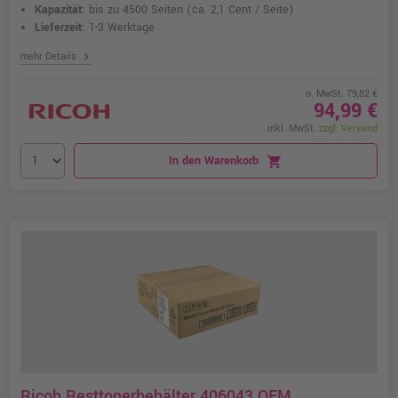
Kapazität:
bis zu 4500 Seiten
(ca. 2,1 Cent / Seite)
Lieferzeit:
1-3 Werktage
chevron_right
mehr Details
o. MwSt. 79,82 €
94,99 €
inkl. MwSt.
zzgl. Versand
In den Warenkorb
shopping_cart
Ricoh Resttonerbehälter 406043 OEM