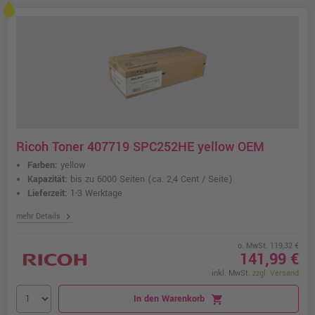
Ricoh Toner 407719 SPC252HE yellow OEM
Farben:
yellow
Kapazität:
bis zu 6000 Seiten
(ca. 2,4 Cent / Seite)
Lieferzeit:
1-3 Werktage
chevron_right
mehr Details
o. MwSt. 119,32 €
141,99 €
inkl. MwSt.
zzgl. Versand
In den Warenkorb
shopping_cart