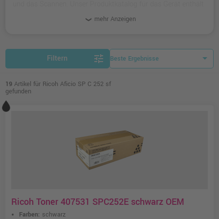
und das Scannen. Unser Produktkatalog für das Gerät enthält
kompatible und originale Toner und Zubehör-Artikel.
mehr Anzeigen
tune
Filtern
19
Artikel für Ricoh Aficio SP C 252 sf
gefunden
Ricoh Toner 407531 SPC252E schwarz OEM
Farben:
schwarz