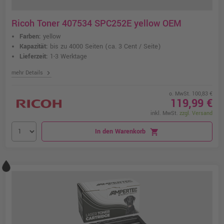
Ricoh Toner 407534 SPC252E yellow OEM
Farben:
yellow
Kapazität:
bis zu 4000 Seiten
(ca. 3 Cent / Seite)
Lieferzeit:
1-3 Werktage
chevron_right
mehr Details
o. MwSt. 100,83 €
119,99 €
inkl. MwSt.
zzgl. Versand
In den Warenkorb
shopping_cart