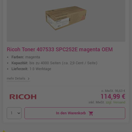
Ricoh Toner 407533 SPC252E magenta OEM
Farben:
magenta
Kapazität:
bis zu 4000 Seiten
(ca. 2,9 Cent / Seite)
Lieferzeit:
1-3 Werktage
chevron_right
mehr Details
o. MwSt. 96,63 €
114,99 €
inkl. MwSt.
zzgl. Versand
In den Warenkorb
shopping_cart