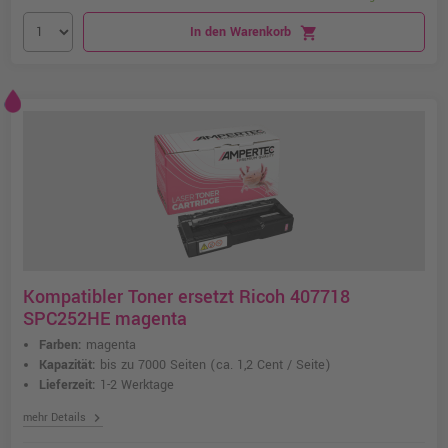
In den Warenkorb
shopping_cart
Kompatibler Toner ersetzt Ricoh 407718
SPC252HE magenta
Farben:
magenta
Kapazität:
bis zu 7000 Seiten
(ca. 1,2 Cent / Seite)
Lieferzeit:
1-2 Werktage
chevron_right
mehr Details