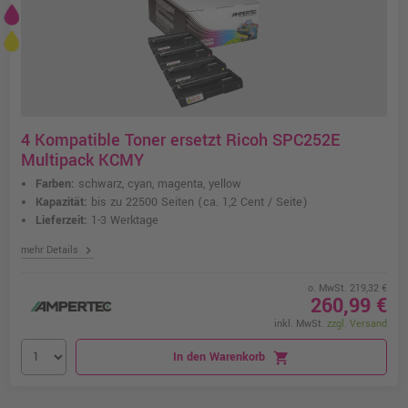
4 Kompatible Toner ersetzt Ricoh SPC252E
Multipack KCMY
Farben:
schwarz, cyan, magenta, yellow
Kapazität:
bis zu 22500 Seiten
(ca. 1,2 Cent / Seite)
Lieferzeit:
1-3 Werktage
chevron_right
mehr Details
o. MwSt. 219,32 €
260,99 €
inkl. MwSt.
zzgl. Versand
In den Warenkorb
shopping_cart