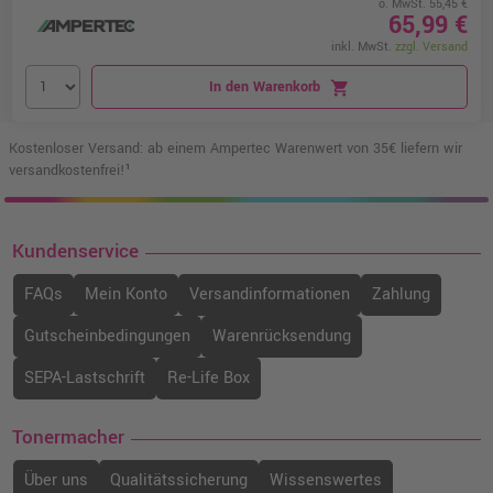
o. MwSt. 55,45 €
65,99 €
inkl. MwSt.
zzgl. Versand
In den Warenkorb
shopping_cart
Kostenloser Versand: ab einem Ampertec Warenwert von 35€ liefern wir
versandkostenfrei!¹
Kundenservice
FAQs
Mein Konto
Versandinformationen
Zahlung
Gutscheinbedingungen
Warenrücksendung
SEPA-Lastschrift
Re-Life Box
Tonermacher
Über uns
Qualitätssicherung
Wissenswertes