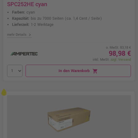
SPC252HE cyan
Farben:
cyan
Kapazität:
bis zu 7000 Seiten
(ca. 1,4 Cent / Seite)
Lieferzeit:
1-2 Werktage
chevron_right
mehr Details
o. MwSt. 83,18 €
98,98 €
inkl. MwSt.
zzgl. Versand
In den Warenkorb
shopping_cart