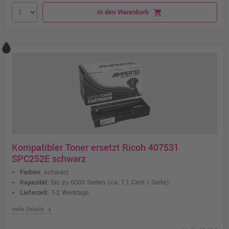
In den Warenkorb
shopping_cart
Kompatibler Toner ersetzt Ricoh 407531
SPC252E schwarz
Farben:
schwarz
Kapazität:
bis zu 6000 Seiten
(ca. 1,1 Cent / Seite)
Lieferzeit:
1-2 Werktage
chevron_right
mehr Details