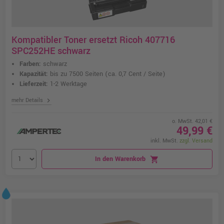
Kompatibler Toner ersetzt Ricoh 407716
SPC252HE schwarz
Farben:
schwarz
Kapazität:
bis zu 7500 Seiten
(ca. 0,7 Cent / Seite)
Lieferzeit:
1-2 Werktage
chevron_right
mehr Details
o. MwSt. 42,01 €
49,99 €
inkl. MwSt.
zzgl. Versand
In den Warenkorb
shopping_cart