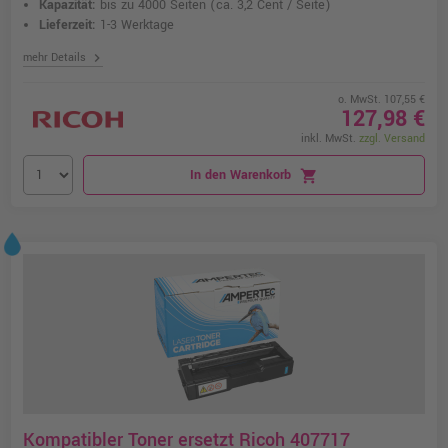
Kapazität:
bis zu 4000 Seiten
(ca. 3,2 Cent / Seite)
Lieferzeit:
1-3 Werktage
chevron_right
mehr Details
o. MwSt. 107,55 €
127,98 €
inkl. MwSt.
zzgl. Versand
In den Warenkorb
shopping_cart
Kompatibler Toner ersetzt Ricoh 407717