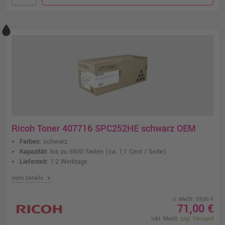
Ricoh Toner 407716 SPC252HE schwarz OEM
Farben:
schwarz
Kapazität:
bis zu 6500 Seiten
(ca. 1,1 Cent / Seite)
Lieferzeit:
1-2 Werktage
chevron_right
mehr Details
o. MwSt. 59,66 €
71,00 €
inkl. MwSt.
zzgl. Versand