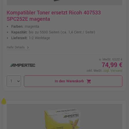
Kompatibler Toner ersetzt Ricoh 407533
SPC252E magenta
Farben:
magenta
Kapazität:
bis zu 5500 Seiten
(ca. 1,4 Cent / Seite)
Lieferzeit:
1-2 Werktage
chevron_right
mehr Details
o. MwSt. 63,02 €
74,99 €
inkl. MwSt.
zzgl. Versand
In den Warenkorb
shopping_cart