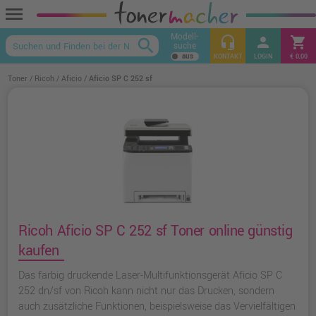
menu
Modell-
headset_mic
person
shopping_cart
search
suche
keyboard_arrow_up
KONTAKT
LOGIN
€ 0,00
Toner
Ricoh
Aficio
Aficio SP C 252 sf
Ricoh Aficio SP C 252 sf Toner online günstig
kaufen
Das farbig druckende Laser-Multifunktionsgerät Aficio SP C
252 dn/sf von Ricoh kann nicht nur das Drucken, sondern
auch zusätzliche Funktionen, beispielsweise das Vervielfältigen