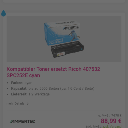
Kompatibler Toner ersetzt Ricoh 407532
SPC252E cyan
Farben:
cyan
Kapazität:
bis zu 5500 Seiten
(ca. 1,6 Cent / Seite)
Lieferzeit:
1-2 Werktage
chevron_right
mehr Details
o. MwSt. 74,78 €
88,99 €
inkl. MwSt.
zzgl. Versand