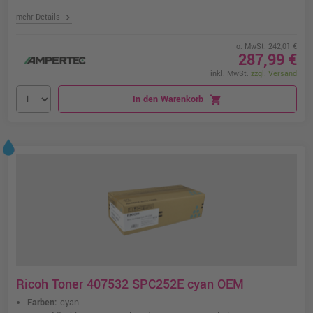
chevron_right
mehr Details
o. MwSt. 242,01 €
287,99 €
inkl. MwSt.
zzgl. Versand
In den Warenkorb
shopping_cart
Ricoh Toner 407532 SPC252E cyan OEM
Farben:
cyan