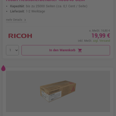
Kapazität:
bis zu 25000 Seiten
(ca. 0,1 Cent / Seite)
Lieferzeit:
1-2 Werktage
chevron_right
mehr Details
o. MwSt. 16,80 €
19,99 €
inkl. MwSt.
zzgl. Versand
In den Warenkorb
shopping_cart