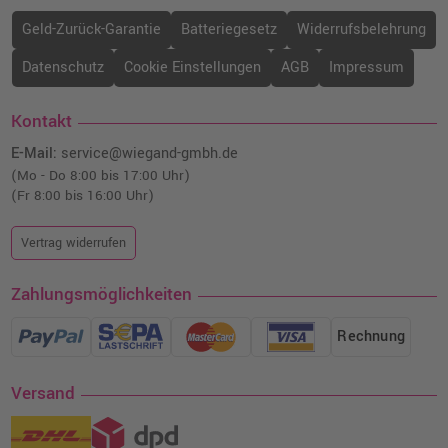
Kompatibler Toner ersetzt Ricoh 407718
Geld-Zurück-Garantie
Batteriegesetz
Widerrufsbelehrung
SPC252HE magenta
Datenschutz
Cookie Einstellungen
AGB
Impressum
o. MwSt.
69,74 €
82,99 €
shopping_cart
inkl. MwSt.
zzgl. Versand
Kontakt
E-Mail:
service@wiegand-gmbh.de
Ricoh Toner 407719 SPC252HE yellow OEM
(Mo - Do 8:00 bis 17:00 Uhr)
o. MwSt.
119,32 €
(Fr 8:00 bis 16:00 Uhr)
141,99 €
shopping_cart
inkl. MwSt.
zzgl. Versand
Vertrag widerrufen
Zahlungsmöglichkeiten
Rechnung
Versand