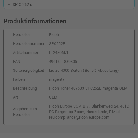
Kompatibler Toner ersetzt Ricoh 407716
SP C 252 sf
SPC252HE schwarz
o. MwSt.
42,01 €
Produktinformationen
49,99 €
shopping_cart
inkl. MwSt.
zzgl. Versand
Hersteller
Ricoh
Herstellernummer
SPC252E
Ricoh Toner 407716 SPC252HE schwarz
OEM
Artikelnummer
LT2480M/1
o. MwSt.
59,66 €
EAN
4961311889806
71,00 €
shopping_cart
Seitenergiebigkeit
bis zu 4000 Seiten (Bei 5% Abdeckung)
inkl. MwSt.
zzgl. Versand
Farben
magenta
Kompatibler Toner ersetzt Ricoh 407719
Beschreibung
Ricoh Toner 407533 SPC252E magenta OEM
SPC252HE yellow
Art
OEM
o. MwSt.
83,18 €
98,98 €
Ricoh Europe SCM B.V., Blankenweg 24, 4612
shopping_cart
Angaben zum
RC Bergen op Zoom, Niederlande, E-Mail:
inkl. MwSt.
zzgl. Versand
Hersteller
reu.compliance@ricoh-europe.com
Ricoh Toner 407534 SPC252E yellow OEM
o. MwSt.
100,83 €