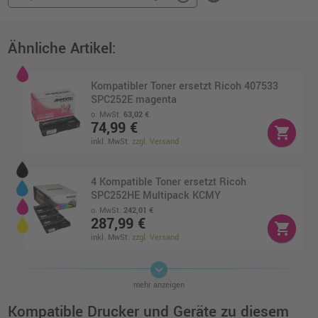
Ähnliche Artikel:
Kompatibler Toner ersetzt Ricoh 407533
SPC252E magenta
o. MwSt.
63,02 €
74,99 €
shopping_cart
inkl. MwSt.
zzgl. Versand
4 Kompatible Toner ersetzt Ricoh
SPC252HE Multipack KCMY
o. MwSt.
242,01 €
287,99 €
shopping_cart
inkl. MwSt.
zzgl. Versand
keyboard_arrow_down
4 Kompatible Toner ersetzt Ricoh SPC252E
mehr anzeigen
Multipack KCMY
o. MwSt.
219,32 €
Kompatible Drucker und Geräte zu diesem