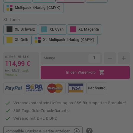
Multipack 4-farbig (CMYK)
XL Toner:
XL Schwarz
XL Cyan
XL Magenta
XL Gelb
XL Multipack 4-farbig (CMYK)
o. MwSt.
96,63 €
remove
add
Menge
114,99 €
inkl. MwSt.
zzgl.
shopping_cart
In den Warenkorb
Versand
Rechnung
Versandkostenfreie Lieferung ab 35€ für Ampertec Produkte*
365 Tage Geld-Zurück-Garantie
Versand mit DHL & DPD
help
arrow_circle_down
kompatible Drucker & Geräte anzeigen