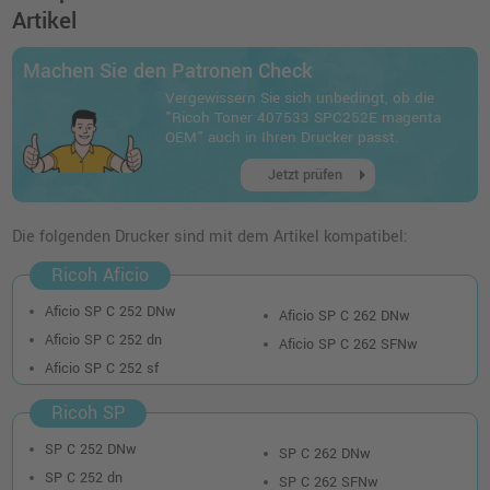
260,99 €
shopping_cart
Artikel
inkl. MwSt.
zzgl. Versand
Machen Sie den Patronen Check
Ricoh Toner 407531 SPC252E schwarz OEM
Vergewissern Sie sich unbedingt, ob die
o. MwSt.
79,82 €
"Ricoh Toner 407533 SPC252E magenta
94,99 €
shopping_cart
OEM" auch in Ihren Drucker passt.
inkl. MwSt.
zzgl. Versand
arrow_right
Jetzt prüfen
Kompatibler Toner ersetzt Ricoh 407534
SPC252E yellow
Die folgenden Drucker sind mit dem Artikel kompatibel:
o. MwSt.
65,54 €
77,99 €
Ricoh Aficio
shopping_cart
inkl. MwSt.
zzgl. Versand
Aficio SP C 252 DNw
Aficio SP C 262 DNw
Aficio SP C 252 dn
Aficio SP C 262 SFNw
Kompatibler Toner ersetzt Ricoh 407532
Aficio SP C 252 sf
SPC252E cyan
o. MwSt.
74,78 €
Ricoh SP
88,99 €
shopping_cart
inkl. MwSt.
zzgl. Versand
SP C 252 DNw
SP C 262 DNw
SP C 252 dn
SP C 262 SFNw