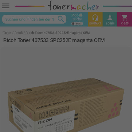
menu
Modell-
headset_mic
person
shopping_cart
search
suche
keyboard_arrow_up
KONTAKT
LOGIN
€ 0,00
Toner
Ricoh
Ricoh Toner 407533 SPC252E magenta OEM
Ricoh Toner 407533 SPC252E magenta OEM