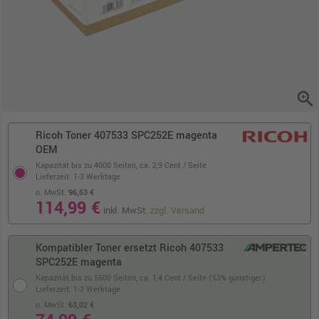
zoom_in
Ricoh Toner 407533 SPC252E magenta
OEM
Kapazität bis zu 4000 Seiten,
ca. 2,9 Cent / Seite
Lieferzeit: 1-3 Werktage
o. MwSt.
96,63 €
114,99 €
inkl. MwSt.
zzgl. Versand
Kompatibler Toner ersetzt Ricoh 407533
SPC252E magenta
Kapazität bis zu 5500 Seiten,
ca. 1,4 Cent / Seite (53% günstiger)
Lieferzeit: 1-2 Werktage
o. MwSt.
63,02 €