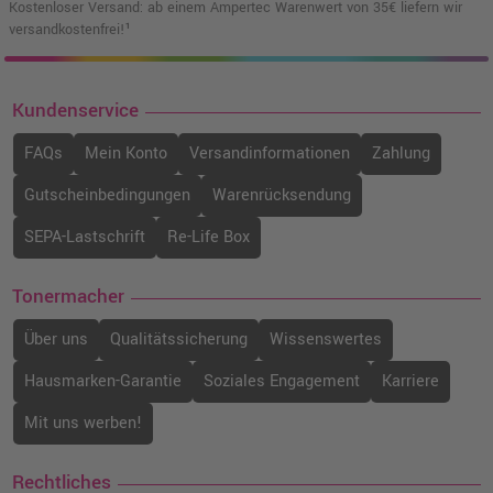
Kostenloser Versand: ab einem Ampertec Warenwert von 35€ liefern wir
119,99 €
shopping_cart
versandkostenfrei!¹
inkl. MwSt.
zzgl. Versand
Kompatibler Toner ersetzt Ricoh 407717
Kundenservice
SPC252HE cyan
o. MwSt.
83,18 €
FAQs
Mein Konto
Versandinformationen
Zahlung
98,98 €
shopping_cart
inkl. MwSt.
zzgl. Versand
Gutscheinbedingungen
Warenrücksendung
SEPA-Lastschrift
Re-Life Box
Ricoh Toner 407718 SPC252HE magenta
OEM
o. MwSt.
107,55 €
Tonermacher
127,98 €
shopping_cart
inkl. MwSt.
zzgl. Versand
Über uns
Qualitätssicherung
Wissenswertes
Hausmarken-Garantie
Soziales Engagement
Karriere
Ricoh Toner 407717 SPC252HE cyan OEM
o. MwSt.
118,48 €
Mit uns werben!
140,99 €
shopping_cart
inkl. MwSt.
zzgl. Versand
Rechtliches