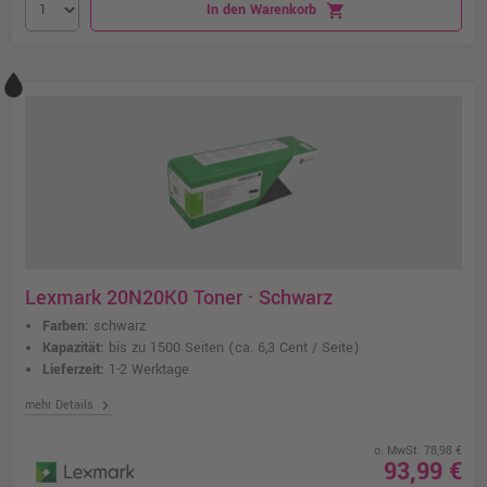
In den Warenkorb
shopping_cart
Lexmark 20N20K0 Toner · Schwarz
Farben:
schwarz
Kapazität:
bis zu 1500 Seiten
(ca. 6,3 Cent / Seite)
Lieferzeit:
1-2 Werktage
chevron_right
mehr Details
o. MwSt. 78,98 €
93,99 €