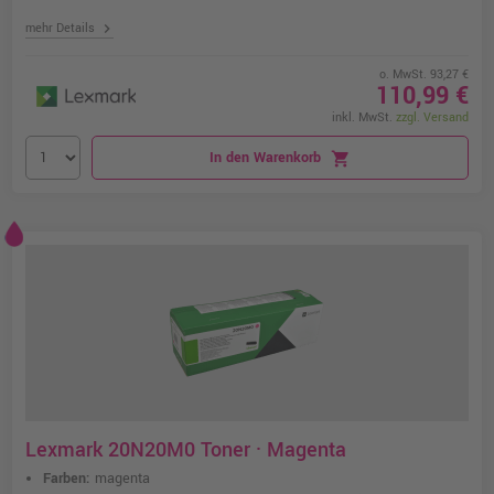
chevron_right
mehr Details
o. MwSt. 93,27 €
110,99 €
inkl. MwSt.
zzgl. Versand
In den Warenkorb
shopping_cart
Lexmark 20N20M0 Toner · Magenta
Farben:
magenta