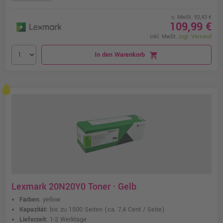
o. MwSt. 92,43 €
109,99 €
inkl. MwSt.
zzgl. Versand
In den Warenkorb
shopping_cart
Lexmark 20N20Y0 Toner · Gelb
Farben:
yellow
Kapazität:
bis zu 1500 Seiten
(ca. 7,4 Cent / Seite)
Lieferzeit:
1-2 Werktage