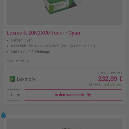
Lexmark 20N2XC0 Toner · Cyan
Farben:
cyan
Kapazität:
bis zu 6700 Seiten
(ca. 3,5 Cent / Seite)
Lieferzeit:
1-3 Werktage
chevron_right
mehr Details
o. MwSt. 195,79 €
232,99 €
inkl. MwSt.
zzgl. Versand
In den Warenkorb
shopping_cart