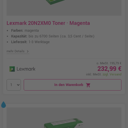
Lexmark 20N2XM0 Toner · Magenta
Farben:
magenta
Kapazität:
bis zu 6700 Seiten
(ca. 3,5 Cent / Seite)
Lieferzeit:
1-3 Werktage
chevron_right
mehr Details
o. MwSt. 195,79 €
232,99 €
inkl. MwSt.
zzgl. Versand
In den Warenkorb
shopping_cart