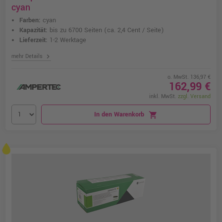
cyan
Farben:
cyan
Kapazität:
bis zu 6700 Seiten
(ca. 2,4 Cent / Seite)
Lieferzeit:
1-2 Werktage
chevron_right
mehr Details
o. MwSt. 136,97 €
162,99 €
inkl. MwSt.
zzgl. Versand
In den Warenkorb
shopping_cart