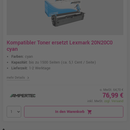
Kompatibler Toner ersetzt Lexmark 20N20C0
cyan
Farben:
cyan
Kapazität:
bis zu 1500 Seiten
(ca. 5,1 Cent / Seite)
Lieferzeit:
1-2 Werktage
chevron_right
mehr Details
o. MwSt. 64,70 €
76,99 €
inkl. MwSt.
zzgl. Versand
In den Warenkorb
shopping_cart