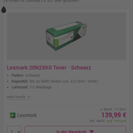
13
Artikel für Lexmark CX 431 adw gefunden
Lexmark 20N2XK0 Toner · Schwarz
Farben:
schwarz
Kapazität:
bis zu 6000 Seiten
(ca. 2,3 Cent / Seite)
Lieferzeit:
1-2 Werktage
chevron_right
mehr Details
o. MwSt. 117,64 €
139,99 €
inkl. MwSt.
zzgl. Versand
In den Warenkorb
shopping_cart