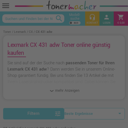
menu
Modell-
headset_mic
person
shopping_cart
search
suche
keyboard_arrow_up
KONTAKT
LOGIN
€ 0,00
Toner
Lexmark
CX
CX 431 adw
Lexmark CX 431 adw Toner online günstig
kaufen
Sie sind auf der der Suche nach
passenden Toner für Ihren
Lexmark CX 431 adw
? Dann werden Sie in unserem Online-
Shop garantiert fündig. Bei uns finden Sie 13 Artikel die mit
Ihrem Laserstrahldrucker kompatibel sind. Dabei können Sie
aus
originalen Toner von Lexmark
wählen oder zu
unserer
mehr Anzeigen
Hausmarke Ampertec
greifen.
tune
Filtern