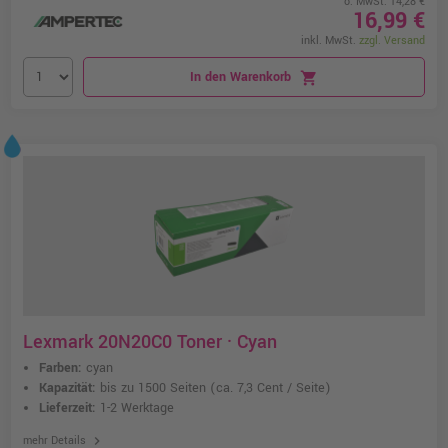
o. MwSt. 14,28 €
16,99 €
inkl. MwSt.
zzgl. Versand
In den Warenkorb
shopping_cart
Lexmark 20N20C0 Toner · Cyan
Farben:
cyan
Kapazität:
bis zu 1500 Seiten
(ca. 7,3 Cent / Seite)
Lieferzeit:
1-2 Werktage
chevron_right
mehr Details