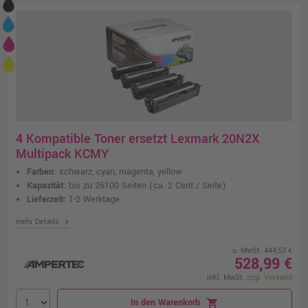
4 Kompatible Toner ersetzt Lexmark 20N2X
Multipack KCMY
Farben:
schwarz, cyan, magenta, yellow
Kapazität:
bis zu 26100 Seiten
(ca. 2 Cent / Seite)
Lieferzeit:
1-2 Werktage
chevron_right
mehr Details
o. MwSt. 444,53 €
528,99 €
inkl. MwSt.
zzgl. Versand
In den Warenkorb
shopping_cart