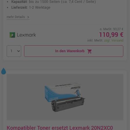
Kapazität:
bis zu 1500 Seiten
(ca. 7,4 Cent / Seite)
Lieferzeit:
1-2 Werktage
chevron_right
mehr Details
o. MwSt. 93,27 €
110,99 €
inkl. MwSt.
zzgl. Versand
In den Warenkorb
shopping_cart
Kompatibler Toner ersetzt Lexmark 20N2XC0