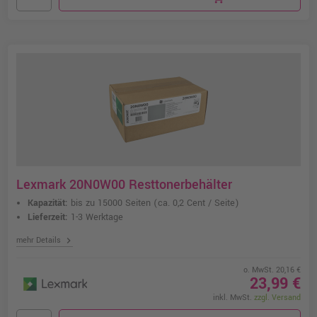
Lexmark 20N0W00 Resttonerbehälter
Kapazität:
bis zu 15000 Seiten
(ca. 0,2 Cent / Seite)
Lieferzeit:
1-3 Werktage
chevron_right
mehr Details
o. MwSt. 20,16 €
23,99 €
inkl. MwSt.
zzgl. Versand