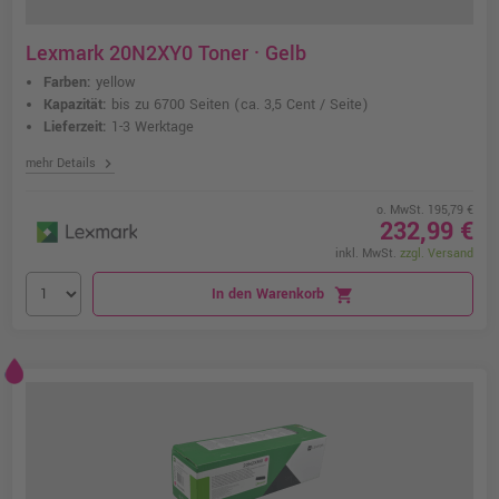
Lexmark 20N2XY0 Toner · Gelb
Farben:
yellow
Kapazität:
bis zu 6700 Seiten
(ca. 3,5 Cent / Seite)
Lieferzeit:
1-3 Werktage
chevron_right
mehr Details
o. MwSt. 195,79 €
232,99 €
inkl. MwSt.
zzgl. Versand
In den Warenkorb
shopping_cart