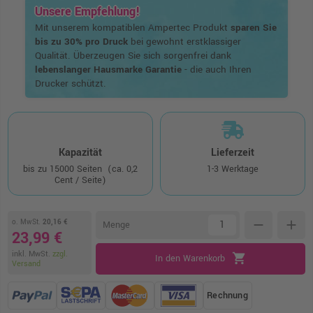
Unsere Empfehlung!
Mit unserem kompatiblen Ampertec Produkt
sparen Sie
bis zu 30% pro Druck
bei gewohnt erstklassiger
Qualität. Überzeugen Sie sich sorgenfrei dank
lebenslanger Hausmarke Garantie
- die auch Ihren
Drucker schützt.
Kapazität
Lieferzeit
bis zu 15000 Seiten
(ca. 0,2
1-3 Werktage
Cent / Seite)
o. MwSt.
20,16 €
remove
add
Menge
23,99 €
inkl. MwSt.
zzgl.
shopping_cart
In den Warenkorb
Versand
Rechnung