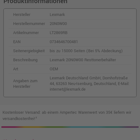
Produktinformationen
77,99 €
shopping_cart
inkl. MwSt.
zzgl. Versand
Hersteller
Lexmark
Herstellernummer
20N0W00
Kompatibler Toner ersetzt Lexmark
20N20M0 magenta
Artikelnummer
LT2869RB
o. MwSt.
65,54 €
77,99 €
EAN
0734646700481
shopping_cart
inkl. MwSt.
zzgl. Versand
Seitenergiebigkeit
bis zu 15000 Seiten (Bei 5% Abdeckung)
Beschreibung
Lexmark 20N0W00 Resttonerbehälter
Lexmark C3220M0 Toner · Magenta
Art
OEM
o. MwSt.
99,15 €
117,99 €
Lexmark Deutschland GmbH, Dornhofstraße
shopping_cart
Angaben zum
44, 63263 Neu-Isenburg, Deutschland, E-Mail:
inkl. MwSt.
zzgl. Versand
Hersteller
internet@lexmark.de
Kompatibler Toner ersetzt Lexmark
20N2XM0 magenta
Kostenloser Versand: ab einem Ampertec Warenwert von 35€ liefern wir
o. MwSt.
136,97 €
versandkostenfrei!¹
162,99 €
shopping_cart
inkl. MwSt.
zzgl. Versand