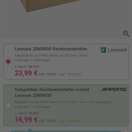
zoom_in
Lexmark 20N0W00 Resttonerbehälter
Kapazität bis zu 15000 Seiten,
ca. 0,2 Cent / Seite
Lieferzeit: 1-3 Werktage
o. MwSt.
20,16 €
23,99 €
inkl. MwSt.
zzgl. Versand
Kompatibler Resttonerbehälter ersetzt
Lexmark 20N0W00
Kapazität bis zu 15000 Seiten,
ca. 0,1 Cent / Seite (30% günstiger)
Lieferzeit: 1-2 Werktage
o. MwSt.
14,28 €
16,99 €
inkl. MwSt.
zzgl. Versand