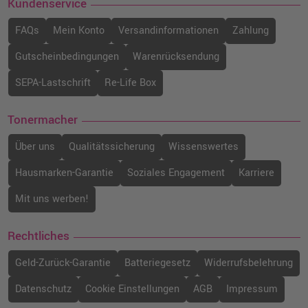
Kundenservice
Lexmark C342XK0 Toner · Schwarz
o. MwSt.
120,16 €
FAQs
Mein Konto
Versandinformationen
Zahlung
142,99 €
shopping_cart
inkl. MwSt.
zzgl. Versand
Gutscheinbedingungen
Warenrücksendung
SEPA-Lastschrift
Re-Life Box
Lexmark C3220K0 Toner · Schwarz
o. MwSt.
81,50 €
96,98 €
Tonermacher
shopping_cart
inkl. MwSt.
zzgl. Versand
Über uns
Qualitätssicherung
Wissenswertes
Lexmark C342XC0 Toner · Cyan
Hausmarken-Garantie
Soziales Engagement
Karriere
o. MwSt.
194,11 €
230,99 €
Mit uns werben!
shopping_cart
inkl. MwSt.
zzgl. Versand
Rechtliches
Geld-Zurück-Garantie
Batteriegesetz
Widerrufsbelehrung
Datenschutz
Cookie Einstellungen
AGB
Impressum