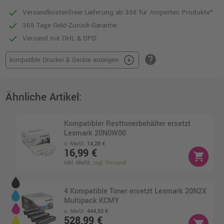
Versandkostenfreie Lieferung ab 35€ für Ampertec Produkte*
365 Tage Geld-Zurück-Garantie
Versand mit DHL & DPD
help
arrow_circle_down
kompatible Drucker & Geräte anzeigen
Ähnliche Artikel:
Kompatibler Resttonerbehälter ersetzt
Lexmark 20N0W00
o. MwSt.
14,28 €
16,99 €
shopping_cart
inkl. MwSt.
zzgl. Versand
4 Kompatible Toner ersetzt Lexmark 20N2X
Multipack KCMY
o. MwSt.
444,53 €
528,99 €
shopping_cart