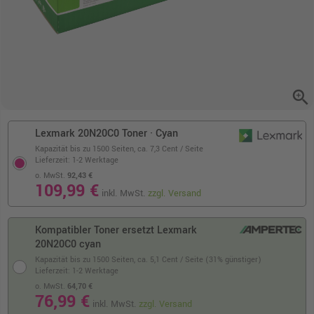
zoom_in
Lexmark 20N20C0 Toner · Cyan
Kapazität bis zu 1500 Seiten,
ca. 7,3 Cent / Seite
Lieferzeit: 1-2 Werktage
o. MwSt.
92,43 €
109,99 €
inkl. MwSt.
zzgl. Versand
Kompatibler Toner ersetzt Lexmark
20N20C0 cyan
Kapazität bis zu 1500 Seiten,
ca. 5,1 Cent / Seite (31% günstiger)
Lieferzeit: 1-2 Werktage
o. MwSt.
64,70 €
76,99 €
inkl. MwSt.
zzgl. Versand