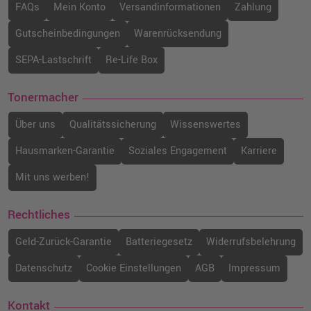
FAQs
Mein Konto
Versandinformationen
Zahlung
Kompatibler Toner ersetzt Lexmark
20N2XM0 magenta
Gutscheinbedingungen
Warenrücksendung
o. MwSt.
178,14 €
211,99 €
shopping_cart
SEPA-Lastschrift
Re-Life Box
inkl. MwSt.
zzgl. Versand
Tonermacher
Lexmark 20N20K0 Toner · Schwarz
o. MwSt.
78,98 €
Über uns
Qualitätssicherung
Wissenswertes
93,99 €
shopping_cart
inkl. MwSt.
zzgl. Versand
Hausmarken-Garantie
Soziales Engagement
Karriere
Mit uns werben!
Lexmark 20N2HM0 Toner · Magenta
o. MwSt.
224,36 €
266,99 €
Rechtliches
shopping_cart
inkl. MwSt.
zzgl. Versand
Geld-Zurück-Garantie
Batteriegesetz
Widerrufsbelehrung
Lexmark 20N2HC0 Toner · Cyan
Datenschutz
Cookie Einstellungen
AGB
Impressum
o. MwSt.
213,44 €
253,99 €
shopping_cart
Kontakt
inkl. MwSt.
zzgl. Versand