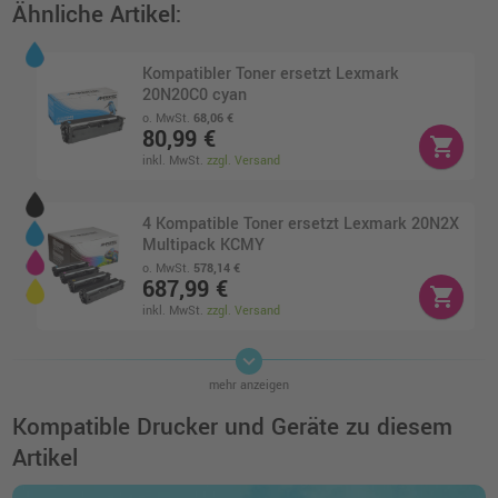
Ähnliche Artikel:
Kompatibler Toner ersetzt Lexmark
20N20C0 cyan
o. MwSt.
68,06 €
80,99 €
shopping_cart
inkl. MwSt.
zzgl. Versand
4 Kompatible Toner ersetzt Lexmark 20N2X
Multipack KCMY
o. MwSt.
578,14 €
687,99 €
shopping_cart
inkl. MwSt.
zzgl. Versand
keyboard_arrow_down
4 Kompatible Toner ersetzt Lexmark 20N2H
mehr anzeigen
Multipack KCMY
o. MwSt.
521,00 €
Kompatible Drucker und Geräte zu diesem
619,99 €
shopping_cart
Artikel
inkl. MwSt.
zzgl. Versand