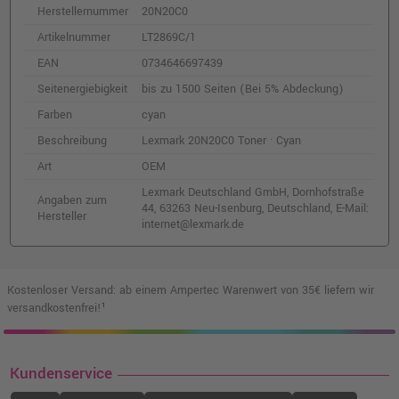
211,99 €
shopping_cart
Herstellernummer
20N20C0
inkl. MwSt.
zzgl. Versand
Artikelnummer
LT2869C/1
EAN
0734646697439
Kompatibler Toner ersetzt Lexmark
20N20Y0 yellow
Seitenergiebigkeit
bis zu 1500 Seiten (Bei 5% Abdeckung)
o. MwSt.
68,06 €
Farben
cyan
80,99 €
shopping_cart
inkl. MwSt.
zzgl. Versand
Beschreibung
Lexmark 20N20C0 Toner · Cyan
Art
OEM
Kompatibler Toner ersetzt Lexmark
Lexmark Deutschland GmbH, Dornhofstraße
Angaben zum
20N20M0 magenta
44, 63263 Neu-Isenburg, Deutschland, E-Mail:
Hersteller
internet@lexmark.de
o. MwSt.
68,06 €
80,99 €
shopping_cart
inkl. MwSt.
zzgl. Versand
Kostenloser Versand: ab einem Ampertec Warenwert von 35€ liefern wir
Lexmark 20N2XK0 Toner · Schwarz
versandkostenfrei!¹
o. MwSt.
142,01 €
168,99 €
shopping_cart
inkl. MwSt.
zzgl. Versand
Kundenservice