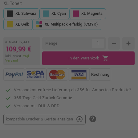
XL Toner:
XL Schwarz
XL Cyan
XL Magenta
XL Gelb
XL Multipack 4-farbig (CMYK)
o. MwSt.
92,43 €
remove
add
Menge
109,99 €
inkl. MwSt.
zzgl.
shopping_cart
In den Warenkorb
Versand
Rechnung
Versandkostenfreie Lieferung ab 35€ für Ampertec Produkte*
365 Tage Geld-Zurück-Garantie
Versand mit DHL & DPD
help
arrow_circle_down
kompatible Drucker & Geräte anzeigen