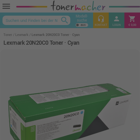
menu
Modell-
headset_mic
person
shopping_cart
search
suche
keyboard_arrow_up
KONTAKT
LOGIN
€ 0,00
Toner
Lexmark
Lexmark 20N20C0 Toner · Cyan
Lexmark 20N20C0 Toner · Cyan