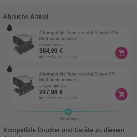
Ähnliche Artikel:
4 Kompatible Toner ersetzt Canon 070H
Multipack schwarz
o. MwSt.
323,52 €
384,99 €
shopping_cart
inkl. MwSt.
zzgl. Versand
4 Kompatible Toner ersetzt Canon 070
Multipack schwarz
o. MwSt.
208,39 €
247,98 €
shopping_cart
inkl. MwSt.
zzgl. Versand
keyboard_arrow_down
Kompatibler Toner ersetzt Canon 5639C002
mehr anzeigen
070 schwarz
o. MwSt.
57,97 €
Kompatible Drucker und Geräte zu diesem
68,98 €
shopping_cart