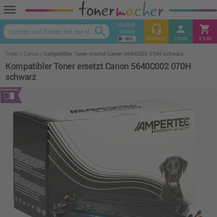
menu
Modell-
headset_mic
person
shopping_cart
search
suche
keyboard_arrow_up
KONTAKT
LOGIN
€ 0,00
Toner
Canon
Kompatibler Toner ersetzt Canon 5640C002 070H schwarz
Kompatibler Toner ersetzt Canon 5640C002 070H
schwarz