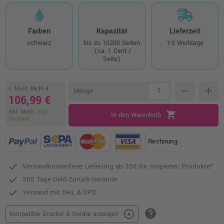
Farben
Kapazität
Lieferzeit
schwarz
bis zu 10200 Seiten
1-2 Werktage
(ca. 1 Cent /
Seite)
o. MwSt.
89,91 €
remove
add
Menge
106,99 €
inkl. MwSt.
zzgl.
shopping_cart
In den Warenkorb
Versand
Rechnung
Versandkostenfreie Lieferung ab 35€ für Ampertec Produkte*
365 Tage Geld-Zurück-Garantie
Versand mit DHL & DPD
help
arrow_circle_down
kompatible Drucker & Geräte anzeigen