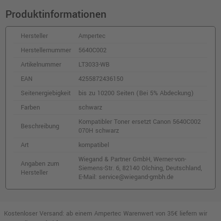
Produktinformationen
Hersteller
Ampertec
Herstellernummer
5640C002
Artikelnummer
LT3033-WB
EAN
4255872436150
Seitenergiebigkeit
bis zu 10200 Seiten (Bei 5% Abdeckung)
Farben
schwarz
Kompatibler Toner ersetzt Canon 5640C002
Beschreibung
070H schwarz
Art
kompatibel
Wiegand & Partner GmbH, Werner-von-
Angaben zum
Siemens-Str. 6, 82140 Olching, Deutschland,
Hersteller
E-Mail: service@wiegand-gmbh.de
Kostenloser Versand: ab einem Ampertec Warenwert von 35€ liefern wir