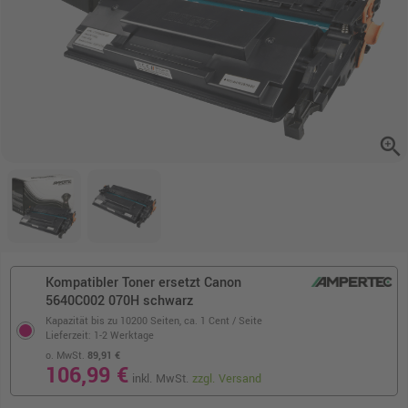
zoom_in
Kompatibler Toner ersetzt Canon
5640C002 070H schwarz
Kapazität bis zu 10200 Seiten,
ca. 1 Cent / Seite
Lieferzeit: 1-2 Werktage
o. MwSt.
89,91 €
106,99 €
inkl. MwSt.
zzgl. Versand