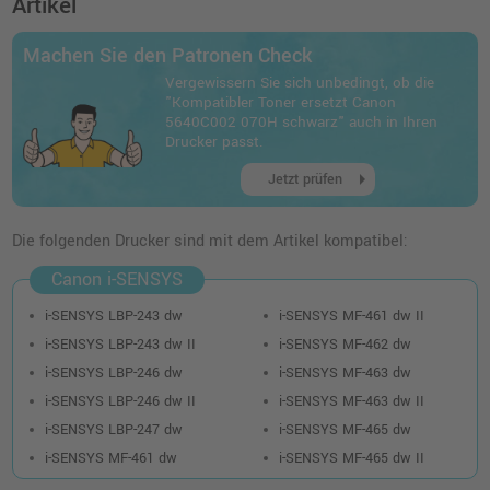
Artikel
inkl. MwSt.
zzgl. Versand
Machen Sie den Patronen Check
Vergewissern Sie sich unbedingt, ob die
"Kompatibler Toner ersetzt Canon
5640C002 070H schwarz" auch in Ihren
Drucker passt.
arrow_right
Jetzt prüfen
Die folgenden Drucker sind mit dem Artikel kompatibel:
Canon i-SENSYS
i-SENSYS LBP-243 dw
i-SENSYS MF-461 dw II
i-SENSYS LBP-243 dw II
i-SENSYS MF-462 dw
i-SENSYS LBP-246 dw
i-SENSYS MF-463 dw
i-SENSYS LBP-246 dw II
i-SENSYS MF-463 dw II
i-SENSYS LBP-247 dw
i-SENSYS MF-465 dw
i-SENSYS MF-461 dw
i-SENSYS MF-465 dw II