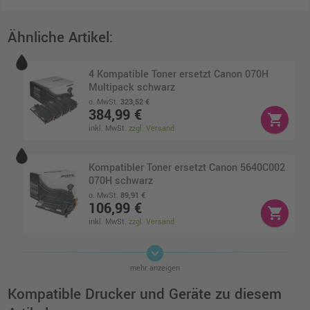
Ähnliche Artikel:
4 Kompatible Toner ersetzt Canon 070H
Multipack schwarz
o. MwSt.
323,52 €
384,99 €
shopping_cart
inkl. MwSt.
zzgl. Versand
Kompatibler Toner ersetzt Canon 5640C002
070H schwarz
o. MwSt.
89,91 €
106,99 €
shopping_cart
inkl. MwSt.
zzgl. Versand
keyboard_arrow_down
Kompatibler Toner ersetzt Canon 5639C002
mehr anzeigen
070 schwarz
o. MwSt.
55,45 €
Kompatible Drucker und Geräte zu diesem
65,99 €
shopping_cart