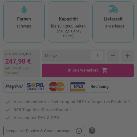
Farben
Kapazität
Lieferzeit
schwarz
bis zu 12000 Seiten
1-3 Werktage
(ca. 2,1 Cent /
Seite)
o. MwSt.
208,39 €
remove
add
Menge
247,98 €
inkl. MwSt.
zzgl.
shopping_cart
In den Warenkorb
Versand
Rechnung
Versandkostenfreie Lieferung ab 35€ für Ampertec Produkte*
365 Tage Geld-Zurück-Garantie
Versand mit DHL & DPD
help
arrow_circle_down
kompatible Drucker & Geräte anzeigen