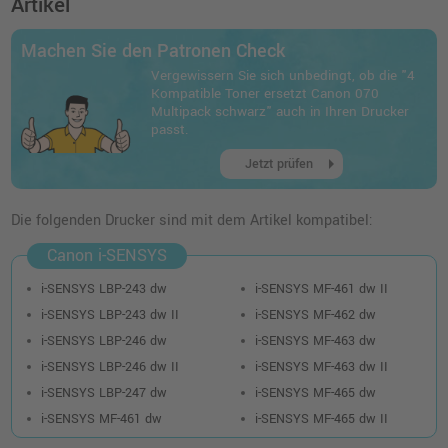
Artikel
inkl. MwSt.
zzgl. Versand
Machen Sie den Patronen Check
Vergewissern Sie sich unbedingt, ob die "4
Kompatible Toner ersetzt Canon 070
Multipack schwarz" auch in Ihren Drucker
passt.
arrow_right
Jetzt prüfen
Die folgenden Drucker sind mit dem Artikel kompatibel:
Canon i-SENSYS
i-SENSYS LBP-243 dw
i-SENSYS MF-461 dw II
i-SENSYS LBP-243 dw II
i-SENSYS MF-462 dw
i-SENSYS LBP-246 dw
i-SENSYS MF-463 dw
i-SENSYS LBP-246 dw II
i-SENSYS MF-463 dw II
i-SENSYS LBP-247 dw
i-SENSYS MF-465 dw
i-SENSYS MF-461 dw
i-SENSYS MF-465 dw II