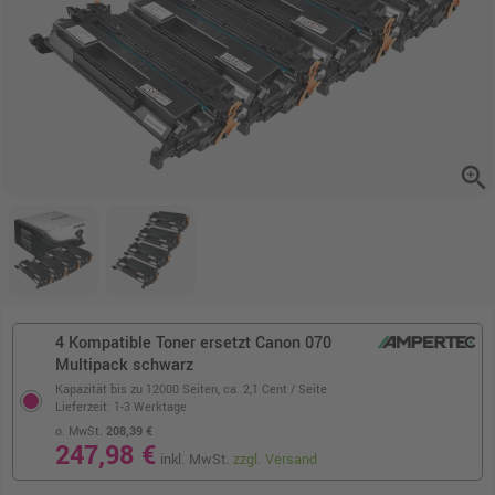
zoom_in
4 Kompatible Toner ersetzt Canon 070
Multipack schwarz
Kapazität bis zu 12000 Seiten,
ca. 2,1 Cent / Seite
Lieferzeit: 1-3 Werktage
o. MwSt.
208,39 €
247,98 €
inkl. MwSt.
zzgl. Versand