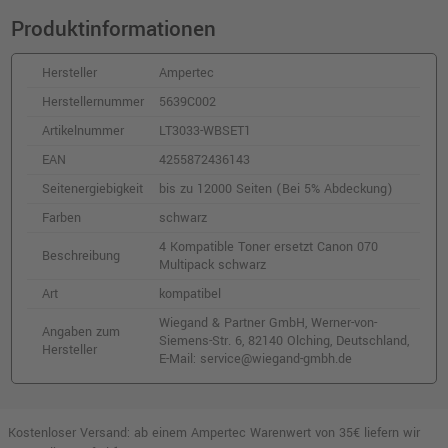
Produktinformationen
Hersteller
Ampertec
Herstellernummer
5639C002
Artikelnummer
LT3033-WBSET1
EAN
4255872436143
Seitenergiebigkeit
bis zu 12000 Seiten (Bei 5% Abdeckung)
Farben
schwarz
4 Kompatible Toner ersetzt Canon 070
Beschreibung
Multipack schwarz
Art
kompatibel
Wiegand & Partner GmbH, Werner-von-
Angaben zum
Siemens-Str. 6, 82140 Olching, Deutschland,
Hersteller
E-Mail: service@wiegand-gmbh.de
Kostenloser Versand: ab einem Ampertec Warenwert von 35€ liefern wir