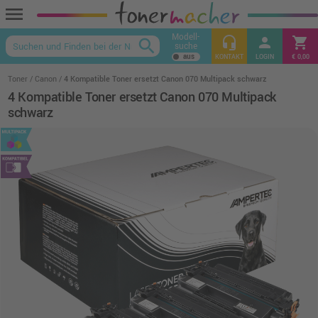
menu
Modell-
headset_mic
person
shopping_cart
search
suche
keyboard_arrow_up
KONTAKT
LOGIN
€ 0,00
Toner
Canon
4 Kompatible Toner ersetzt Canon 070 Multipack schwarz
4 Kompatible Toner ersetzt Canon 070 Multipack
schwarz