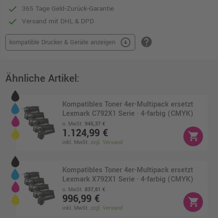
365 Tage Geld-Zurück-Garantie
Versand mit DHL & DPD
help
arrow_circle_down
kompatible Drucker & Geräte anzeigen
Ähnliche Artikel:
Kompatibles Toner 4er-Multipack ersetzt
Lexmark C792X1 Serie · 4-farbig (CMYK)
o. MwSt.
945,37 €
1.124,99 €
shopping_cart
inkl. MwSt.
zzgl. Versand
Kompatibles Toner 4er-Multipack ersetzt
Lexmark X792X1 Serie · 4-farbig (CMYK)
o. MwSt.
837,81 €
996,99 €
shopping_cart
inkl. MwSt.
zzgl. Versand