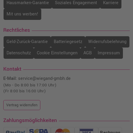
Hausmarken-Garantie
Soziales Engagement
Karriere
Kompatibler Toner ersetzt Lexmark
Mit uns werben!
C792X1YG · Gelb
o. MwSt.
53,68 €
63,88 €
Rechtliches
shopping_cart
inkl. MwSt.
zzgl. Versand
Geld-Zurück-Garantie
Batteriegesetz
Widerrufsbelehrung
Datenschutz
Cookie Einstellungen
AGB
Impressum
Kontakt
E-Mail:
service@wiegand-gmbh.de
(Mo - Do 8:00 bis 17:00 Uhr)
(Fr 8:00 bis 16:00 Uhr)
Vertrag widerrufen
Zahlungsmöglichkeiten
Rechnung