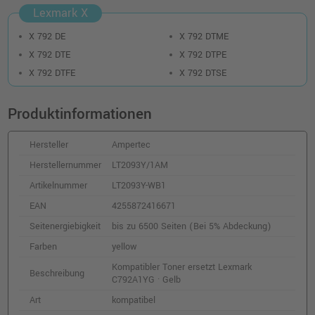
C792X1KG · Schwarz
Lexmark X
o. MwSt.
278,98 €
331,99 €
X 792 DE
X 792 DTME
shopping_cart
inkl. MwSt.
zzgl. Versand
X 792 DTE
X 792 DTPE
X 792 DTFE
X 792 DTSE
Kompatibler Toner ersetzt Lexmark
C792A1MG · Magenta
Produktinformationen
o. MwSt.
98,31 €
116,99 €
shopping_cart
Hersteller
Ampertec
inkl. MwSt.
zzgl. Versand
Herstellernummer
LT2093Y/1AM
Kompatibler Toner ersetzt Lexmark
Artikelnummer
LT2093Y-WB1
X792X1CG cyan
EAN
4255872416671
o. MwSt.
230,24 €
273,99 €
Seitenergiebigkeit
bis zu 6500 Seiten (Bei 5% Abdeckung)
shopping_cart
inkl. MwSt.
zzgl. Versand
Farben
yellow
Kompatibler Toner ersetzt Lexmark
Beschreibung
Kompatibler Toner ersetzt Lexmark
C792A1YG · Gelb
C792X1CG · Cyan
Art
kompatibel
o. MwSt.
486,55 €