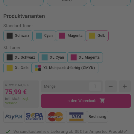
Produktvarianten
Standard Toner:
Schwarz
Cyan
Magenta
Gelb
XL Toner:
XL Schwarz
XL Cyan
XL Magenta
XL Gelb
XL Multipack 4-farbig (CMYK)
o. MwSt.
63,86 €
remove
add
Menge
75,99 €
inkl. MwSt.
zzgl.
shopping_cart
In den Warenkorb
Versand
Rechnung
Versandkostenfreie Lieferung ab 35€ für Ampertec Produkte*