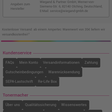
578,99 €
Wiegand & Partner GmbH, Werner-von-
shopping_cart
Angaben zum
Siemens-Str. 6, 82140 Olching, Deutschland,
inkl. MwSt.
zzgl. Versand
Hersteller
E-Mail: service@wiegand-gmbh.de
Kompatibler Toner ersetzt Lexmark
C792X1MG · Magenta
Kostenloser Versand: ab einem Ampertec Warenwert von 35€ liefern wir
o. MwSt.
230,24 €
versandkostenfrei!¹
273,99 €
shopping_cart
inkl. MwSt.
zzgl. Versand
Kundenservice
Kompatibler Toner ersetzt Lexmark
C792A1CG · Cyan
FAQs
Mein Konto
Versandinformationen
Zahlung
o. MwSt.
50,00 €
59,50 €
shopping_cart
Gutscheinbedingungen
Warenrücksendung
inkl. MwSt.
zzgl. Versand
SEPA-Lastschrift
Re-Life Box
Kompatibler Toner ersetzt Lexmark
X792X1KG schwarz
Tonermacher
o. MwSt.
232,76 €
276,98 €
shopping_cart
Über uns
Qualitätssicherung
Wissenswertes
inkl. MwSt.
zzgl. Versand