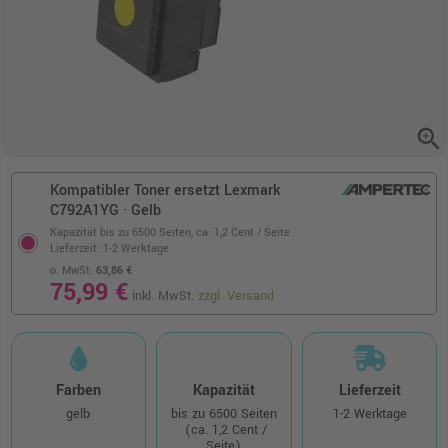
zoom_in
Kompatibler Toner ersetzt Lexmark
C792A1YG · Gelb
Kapazität bis zu 6500 Seiten,
ca. 1,2 Cent / Seite
Lieferzeit: 1-2 Werktage
o. MwSt.
63,86 €
75,99 €
inkl. MwSt.
zzgl. Versand
Farben
Kapazität
Lieferzeit
gelb
bis zu 6500 Seiten
1-2 Werktage
(ca. 1,2 Cent /
Seite)