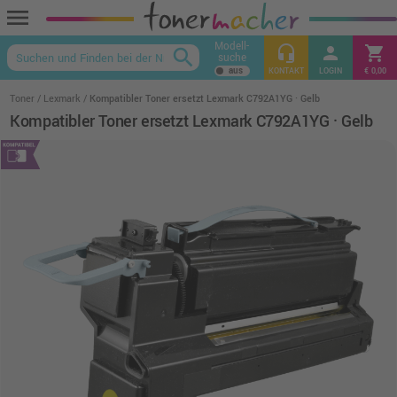
menu
Modell-
headset_mic
person
shopping_cart
search
suche
keyboard_arrow_up
KONTAKT
LOGIN
€ 0,00
Toner
Lexmark
Kompatibler Toner ersetzt Lexmark C792A1YG · Gelb
Kompatibler Toner ersetzt Lexmark C792A1YG · Gelb