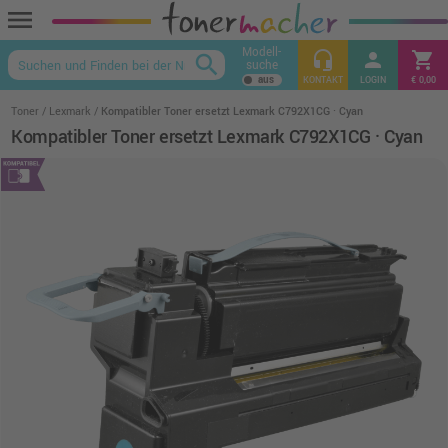
menu
Modell-
headset_mic
person
shopping_cart
search
suche
keyboard_arrow_up
KONTAKT
LOGIN
€ 0,00
Toner
Lexmark
Kompatibler Toner ersetzt Lexmark C792X1CG · Cyan
Kompatibler Toner ersetzt Lexmark C792X1CG · Cyan