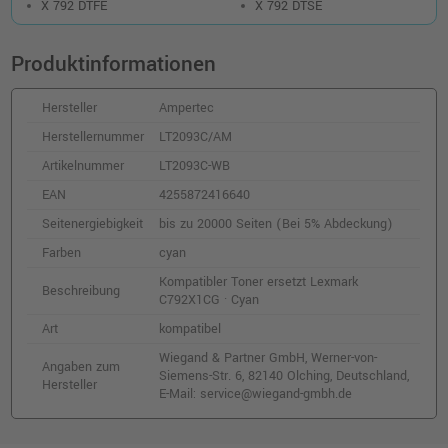
X 792 DTFE
X 792 DTSE
Kompatibler Toner ersetzt Lexmark
C792A1MG · Magenta
Produktinformationen
o. MwSt.
98,31 €
116,99 €
shopping_cart
Hersteller
Ampertec
inkl. MwSt.
zzgl. Versand
Herstellernummer
LT2093C/AM
Kompatibler Toner ersetzt Lexmark
Artikelnummer
LT2093C-WB
X792X1CG cyan
EAN
4255872416640
o. MwSt.
230,24 €
273,99 €
Seitenergiebigkeit
bis zu 20000 Seiten (Bei 5% Abdeckung)
shopping_cart
inkl. MwSt.
zzgl. Versand
Farben
cyan
Kompatibler Toner ersetzt Lexmark
Beschreibung
Kompatibler Toner ersetzt Lexmark
C792X1CG · Cyan
C792A1YG · Gelb
Art
kompatibel
o. MwSt.
63,86 €
75,99 €
Wiegand & Partner GmbH, Werner-von-
shopping_cart
Angaben zum
Siemens-Str. 6, 82140 Olching, Deutschland,
inkl. MwSt.
zzgl. Versand
Hersteller
E-Mail: service@wiegand-gmbh.de
Kompatibler Toner ersetzt Lexmark