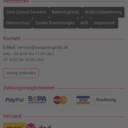
63,88 €
Rechtliches
shopping_cart
inkl. MwSt.
zzgl. Versand
Geld-Zurück-Garantie
Batteriegesetz
Widerrufsbelehrung
Datenschutz
Cookie Einstellungen
AGB
Impressum
Kontakt
E-Mail:
service@wiegand-gmbh.de
(Mo - Do 8:00 bis 17:00 Uhr)
(Fr 8:00 bis 16:00 Uhr)
Vertrag widerrufen
Zahlungsmöglichkeiten
Rechnung
Versand