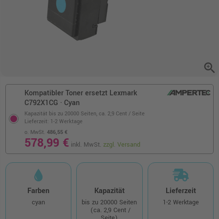
zoom_in
Kompatibler Toner ersetzt Lexmark
C792X1CG · Cyan
Kapazität bis zu 20000 Seiten,
ca. 2,9 Cent / Seite
Lieferzeit: 1-2 Werktage
o. MwSt.
486,55 €
578,99 €
inkl. MwSt.
zzgl. Versand
Farben
Kapazität
Lieferzeit
cyan
bis zu 20000 Seiten
1-2 Werktage
(ca. 2,9 Cent /
Seite)