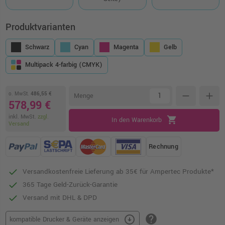
Produktvarianten
Schwarz
Cyan
Magenta
Gelb
Multipack 4-farbig (CMYK)
o. MwSt.
486,55 €
remove
add
Menge
578,99 €
inkl. MwSt.
zzgl.
shopping_cart
In den Warenkorb
Versand
Rechnung
Versandkostenfreie Lieferung ab 35€ für Ampertec Produkte*
365 Tage Geld-Zurück-Garantie
Versand mit DHL & DPD
help
arrow_circle_down
kompatible Drucker & Geräte anzeigen