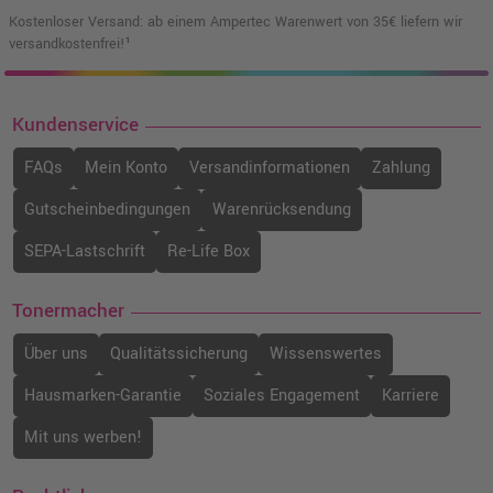
C792X1MG · Magenta
Kostenloser Versand: ab einem Ampertec Warenwert von 35€ liefern wir
o. MwSt.
230,24 €
versandkostenfrei!¹
273,99 €
shopping_cart
inkl. MwSt.
zzgl. Versand
Kundenservice
Kompatibler Toner ersetzt Lexmark
C792A1CG · Cyan
FAQs
Mein Konto
Versandinformationen
Zahlung
o. MwSt.
50,00 €
59,50 €
shopping_cart
Gutscheinbedingungen
Warenrücksendung
inkl. MwSt.
zzgl. Versand
SEPA-Lastschrift
Re-Life Box
Kompatibler Toner ersetzt Lexmark
X792X1KG schwarz
Tonermacher
o. MwSt.
232,76 €
276,98 €
shopping_cart
Über uns
Qualitätssicherung
Wissenswertes
inkl. MwSt.
zzgl. Versand
Hausmarken-Garantie
Soziales Engagement
Karriere
Kompatibler Toner ersetzt Lexmark
Mit uns werben!
C792X1YG · Gelb
o. MwSt.
53,68 €