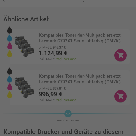
Ähnliche Artikel:
Kompatibles Toner 4er-Multipack ersetzt
Lexmark C792X1 Serie · 4-farbig (CMYK)
o. MwSt.
945,37 €
1.124,99 €
shopping_cart
inkl. MwSt.
zzgl. Versand
Kompatibles Toner 4er-Multipack ersetzt
Lexmark X792X1 Serie · 4-farbig (CMYK)
o. MwSt.
837,81 €
996,99 €
shopping_cart
inkl. MwSt.
zzgl. Versand
keyboard_arrow_down
Kompatibler Toner ersetzt Lexmark
mehr anzeigen
X792X1MG magenta
o. MwSt.
230,24 €
Kompatible Drucker und Geräte zu diesem
273,99 €