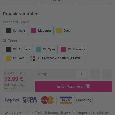
Produktvarianten
Standard Toner:
Schwarz
Magenta
Gelb
XL Toner:
XL Schwarz
XL Cyan
XL Magenta
XL Gelb
XL Multipack 4-farbig (CMYK)
o. MwSt.
61,34 €
remove
add
Menge
72,99 €
inkl. MwSt.
zzgl.
shopping_cart
In den Warenkorb
Versand
Rechnung
Versandkostenfreie Lieferung ab 35€ für Ampertec Produkte*