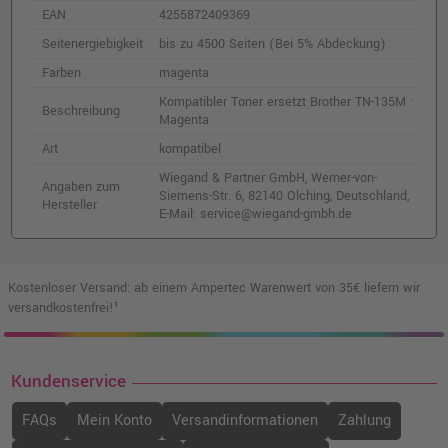
EAN
4255872409369
Seitenergiebigkeit
bis zu 4500 Seiten (Bei 5% Abdeckung)
Farben
magenta
Kompatibler Toner ersetzt Brother TN-135M ·
Beschreibung
Magenta
Art
kompatibel
Wiegand & Partner GmbH, Werner-von-
Angaben zum
Siemens-Str. 6, 82140 Olching, Deutschland,
Hersteller
E-Mail: service@wiegand-gmbh.de
Kostenloser Versand: ab einem Ampertec Warenwert von 35€ liefern wir
versandkostenfrei!¹
Kundenservice
FAQs
Mein Konto
Versandinformationen
Zahlung