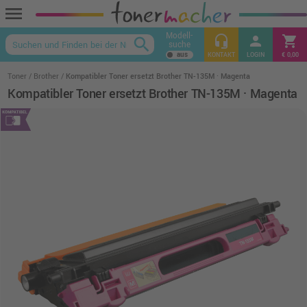
menu
Modell-
headset_mic
person
shopping_cart
search
suche
keyboard_arrow_up
KONTAKT
LOGIN
€ 0,00
Toner
Brother
Kompatibler Toner ersetzt Brother TN-135M · Magenta
Kompatibler Toner ersetzt Brother TN-135M · Magenta