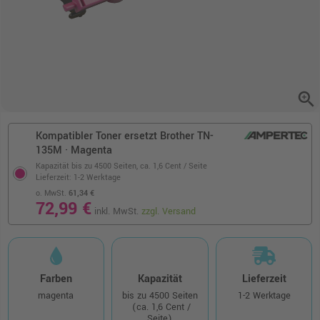
zoom_in
Kompatibler Toner ersetzt Brother TN-
135M · Magenta
Kapazität bis zu 4500 Seiten,
ca. 1,6 Cent / Seite
Lieferzeit: 1-2 Werktage
o. MwSt.
61,34 €
72,99 €
inkl. MwSt.
zzgl. Versand
Farben
Kapazität
Lieferzeit
magenta
bis zu 4500 Seiten
1-2 Werktage
(ca. 1,6 Cent /
Seite)