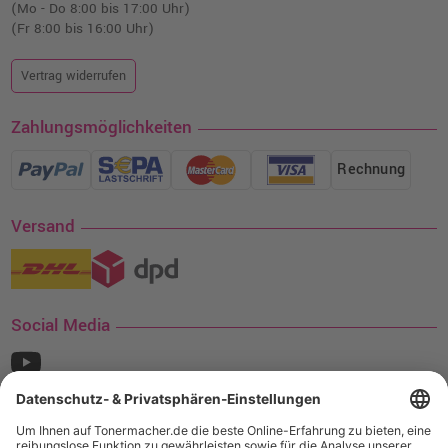
(Mo - Do 8:00 bis 17:00 Uhr)
(Fr 8:00 bis 16:00 Uhr)
Vertrag widerrufen
Zahlungsmöglichkeiten
Rechnung
Versand
Social Media
¹ Nur gültig für den Versand innerhalb Deutschlands. Befindet sich ein Warenwert
von mindestens 35€ (inkl. Mwst.) an Ampertec Artikeln in Ihrem Warenkorb, ist der