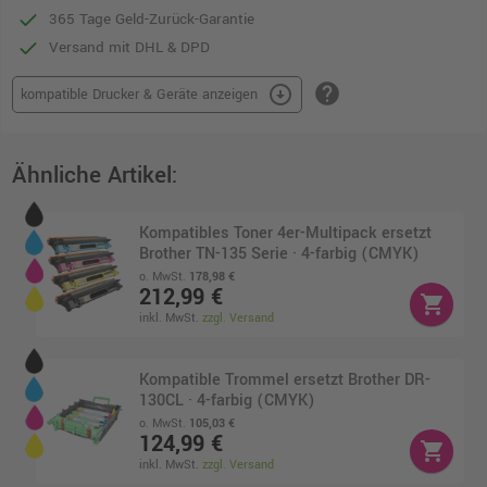
365 Tage Geld-Zurück-Garantie
Versand mit DHL & DPD
help
arrow_circle_down
kompatible Drucker & Geräte anzeigen
Ähnliche Artikel:
Kompatibles Toner 4er-Multipack ersetzt
Brother TN-135 Serie · 4-farbig (CMYK)
o. MwSt.
178,98 €
212,99 €
shopping_cart
inkl. MwSt.
zzgl. Versand
Kompatible Trommel ersetzt Brother DR-
130CL · 4-farbig (CMYK)
o. MwSt.
105,03 €
124,99 €
shopping_cart
inkl. MwSt.
zzgl. Versand