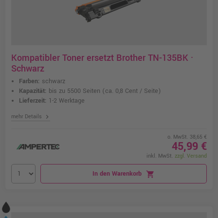
Kompatibler Toner ersetzt Brother TN-135BK ·
Schwarz
Farben:
schwarz
Kapazität:
bis zu 5500 Seiten
(ca. 0,8 Cent / Seite)
Lieferzeit:
1-2 Werktage
chevron_right
mehr Details
o. MwSt. 38,65 €
45,99 €
inkl. MwSt.
zzgl. Versand
In den Warenkorb
shopping_cart