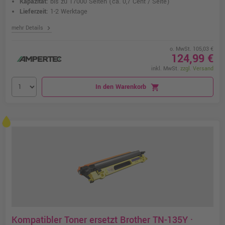
Kapazität:
bis zu 17000 Seiten
(ca. 0,7 Cent / Seite)
Lieferzeit:
1-2 Werktage
chevron_right
mehr Details
o. MwSt. 105,03 €
124,99 €
inkl. MwSt.
zzgl. Versand
In den Warenkorb
shopping_cart
Kompatibler Toner ersetzt Brother TN-135Y ·