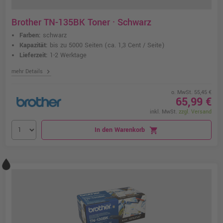
Brother TN-135BK Toner · Schwarz
Farben:
schwarz
Kapazität:
bis zu 5000 Seiten
(ca. 1,3 Cent / Seite)
Lieferzeit:
1-2 Werktage
chevron_right
mehr Details
o. MwSt. 55,45 €
65,99 €
inkl. MwSt.
zzgl. Versand
In den Warenkorb
shopping_cart