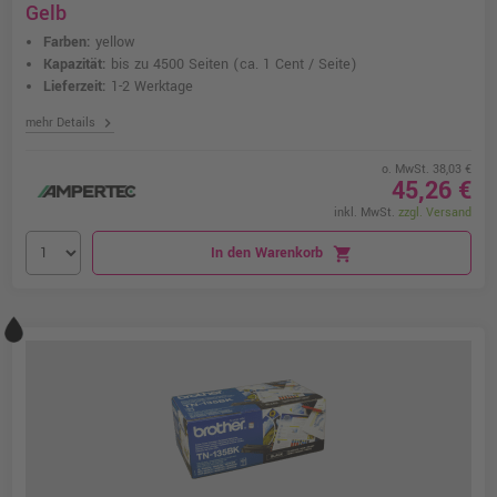
Gelb
Farben:
yellow
Kapazität:
bis zu 4500 Seiten
(ca. 1 Cent / Seite)
Lieferzeit:
1-2 Werktage
chevron_right
mehr Details
o. MwSt. 38,03 €
45,26 €
inkl. MwSt.
zzgl. Versand
In den Warenkorb
shopping_cart