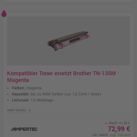
Kompatibler Toner ersetzt Brother TN-135M ·
Magenta
Farben:
magenta
Kapazität:
bis zu 4500 Seiten
(ca. 1,6 Cent / Seite)
Lieferzeit:
1-2 Werktage
chevron_right
mehr Details
o. MwSt. 61,34 €
72,99 €
inkl. MwSt.
zzgl. Versand