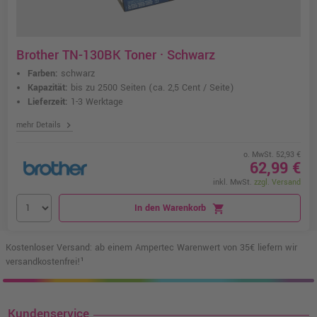
Brother TN-130BK Toner · Schwarz
Farben:
schwarz
Kapazität:
bis zu 2500 Seiten
(ca. 2,5 Cent / Seite)
Lieferzeit:
1-3 Werktage
chevron_right
mehr Details
o. MwSt. 52,93 €
62,99 €
inkl. MwSt.
zzgl. Versand
In den Warenkorb
shopping_cart
Kostenloser Versand: ab einem Ampertec Warenwert von 35€ liefern wir
versandkostenfrei!¹
Kundenservice