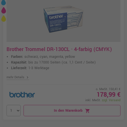
Brother Trommel DR-130CL · 4-farbig (CMYK)
Farben:
schwarz, cyan, magenta, yellow
Kapazität:
bis zu 17000 Seiten
(ca. 1,1 Cent / Seite)
Lieferzeit:
1-3 Werktage
chevron_right
mehr Details
o. MwSt. 150,41 €
178,99 €
inkl. MwSt.
zzgl. Versand
In den Warenkorb
shopping_cart