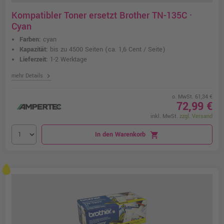
Kompatibler Toner ersetzt Brother TN-135C ·
Cyan
Farben:
cyan
Kapazität:
bis zu 4500 Seiten
(ca. 1,6 Cent / Seite)
Lieferzeit:
1-2 Werktage
chevron_right
mehr Details
o. MwSt. 61,34 €
72,99 €
inkl. MwSt.
zzgl. Versand
In den Warenkorb
shopping_cart