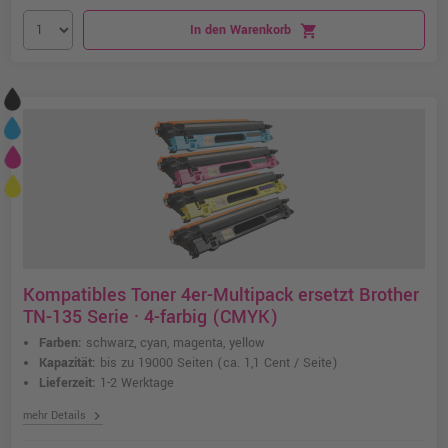
In den Warenkorb
shopping_cart
Kompatibles Toner 4er-Multipack ersetzt Brother
TN-135 Serie · 4-farbig (CMYK)
Farben:
schwarz, cyan, magenta, yellow
Kapazität:
bis zu 19000 Seiten
(ca. 1,1 Cent / Seite)
Lieferzeit:
1-2 Werktage
chevron_right
mehr Details