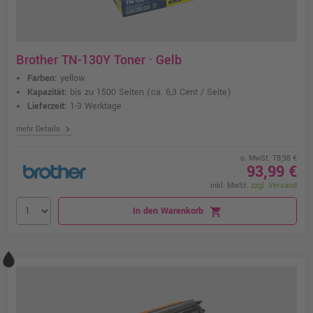
Brother TN-130Y Toner · Gelb
Farben:
yellow
Kapazität:
bis zu 1500 Seiten
(ca. 6,3 Cent / Seite)
Lieferzeit:
1-3 Werktage
chevron_right
mehr Details
o. MwSt. 78,98 €
93,99 €
inkl. MwSt.
zzgl. Versand
In den Warenkorb
shopping_cart