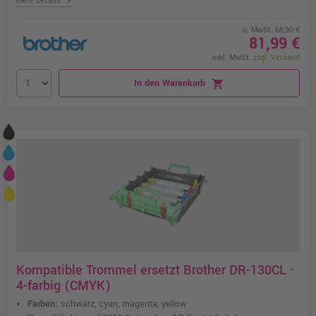
chevron_right
mehr Details
o. MwSt. 68,90 €
81,99 €
inkl. MwSt.
zzgl. Versand
In den Warenkorb
shopping_cart
Kompatible Trommel ersetzt Brother DR-130CL ·
4-farbig (CMYK)
Farben:
schwarz, cyan, magenta, yellow