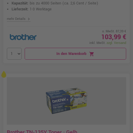
Kapazität:
bis zu 4000 Seiten
(ca. 2,6 Cent / Seite)
Lieferzeit:
1-3 Werktage
chevron_right
mehr Details
o. MwSt. 87,39 €
103,99 €
inkl. MwSt.
zzgl. Versand
In den Warenkorb
shopping_cart
Brother TN-135Y Toner · Gelb