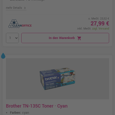
chevron_right
mehr Details
o. MwSt. 23,52 €
27,99 €
inkl. MwSt.
zzgl. Versand
In den Warenkorb
shopping_cart
Brother TN-135C Toner · Cyan
Farben:
cyan