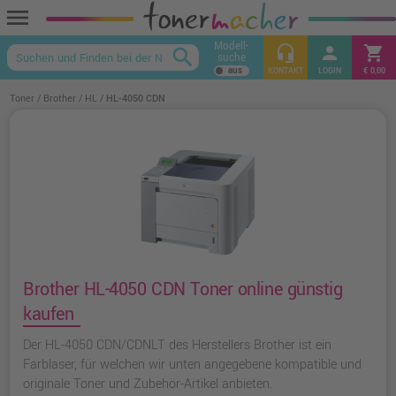
menu
Modell-
headset_mic
person
shopping_cart
search
suche
keyboard_arrow_up
KONTAKT
LOGIN
€ 0,00
Toner
Brother
HL
HL-4050 CDN
Brother HL-4050 CDN Toner online günstig
kaufen
Der HL-4050 CDN/CDNLT des Herstellers Brother ist ein
Farblaser, für welchen wir unten angegebene kompatible und
originale Toner und Zubehör-Artikel anbieten.