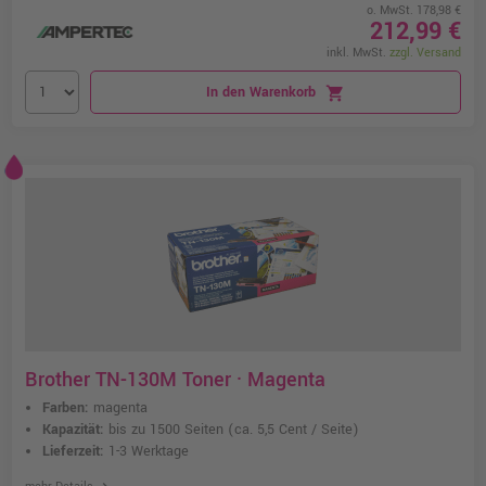
o. MwSt. 178,98 €
212,99 €
inkl. MwSt.
zzgl. Versand
In den Warenkorb
shopping_cart
Brother TN-130M Toner · Magenta
Farben:
magenta
Kapazität:
bis zu 1500 Seiten
(ca. 5,5 Cent / Seite)
Lieferzeit:
1-3 Werktage