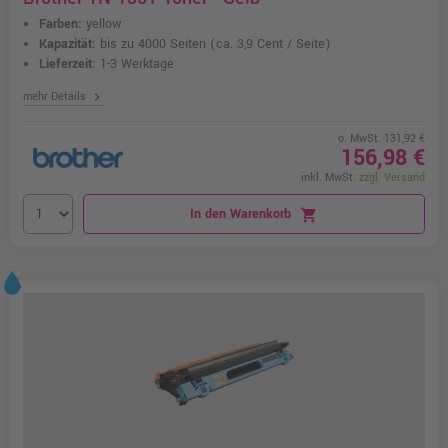
Farben:
yellow
Kapazität:
bis zu 4000 Seiten
(ca. 3,9 Cent / Seite)
Lieferzeit:
1-3 Werktage
chevron_right
mehr Details
o. MwSt. 131,92 €
156,98 €
inkl. MwSt.
zzgl. Versand
In den Warenkorb
shopping_cart