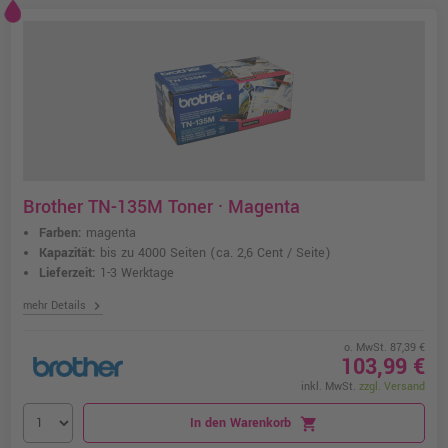
Brother TN-135M Toner · Magenta
Farben:
magenta
Kapazität:
bis zu 4000 Seiten
(ca. 2,6 Cent / Seite)
Lieferzeit:
1-3 Werktage
chevron_right
mehr Details
o. MwSt. 87,39 €
103,99 €
inkl. MwSt.
zzgl. Versand
In den Warenkorb
shopping_cart